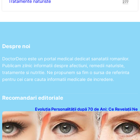
Tratamente naturiste
277
Despre noi
DoctorDeco este un portal medical dedicat sanatatii romanilor.
Publicam zilnic informatii despre afectiuni, remedii naturiste,
tratamente si nutritie. Ne propunem sa fim o sursa de referinta
pentru cei care cauta informatii medicale de incredere.
Recomandari editoriale
Evoluția Personalității după 70 de Ani: Ce Revelații Ne
Oferă Studiile Psihologice