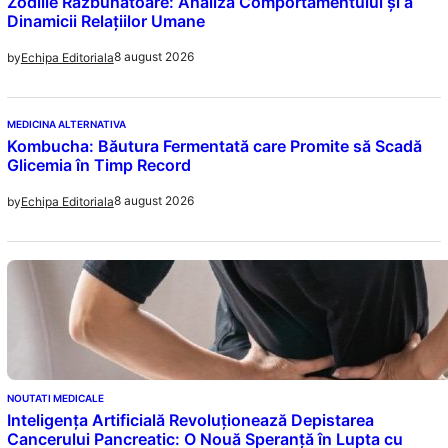
Zodiile Răzbunătoare: Analiza Comportamentului și a
Dinamicii Relațiilor Umane
8 august 2026
by
Echipa Editoriala
MEDICINA ALTERNATIVA
Kombucha: Băutura Fermentată care Promite să Scadă
Glicemia în Timp Record
8 august 2026
by
Echipa Editoriala
NOUTATI MEDICALE
Inteligența Artificială Revoluționează Depistarea
Cancerului Pancreatic: O Nouă Speranță în Lupta cu