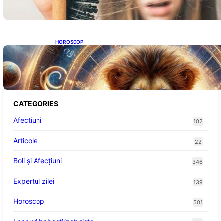
HOROSCOP
Portalul Leului 8/8: Oportunități de
Abundență pentru Cinci Zodii în 2026
CATEGORIES
Afectiuni
102
Articole
22
Boli și Afecțiuni
346
Expertul zilei
139
Horoscop
501