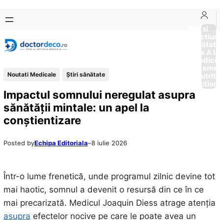
Sari
Skip
la
to
Boli si
Afectiun
conținut
content
Sănătat
de la A la
Medici
Tratame
Noutati Medicale
Ştiri sănătate
Nutriti
Diction
Impactul somnului neregulat asupra
sănătății mintale: un apel la
conștientizare
Posted by
Echipa Editoriala
–
8 iulie 2026
Într-o lume frenetică, unde programul zilnic devine tot
mai haotic, somnul a devenit o resursă din ce în ce
mai precarizată. Medicul Joaquin Diess atrage atenția
asupra
efectelor nocive pe care le poate avea un