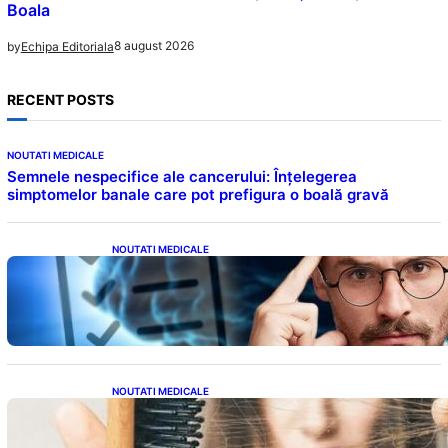
Boala
8 august 2026
by
Echipa Editoriala
RECENT POSTS
NOUTATI MEDICALE
Semnele nespecifice ale cancerului: Înțelegerea
simptomelor banale care pot prefigura o boală gravă
NOUTATI MEDICALE
Inteligența dincolo de note: Semnele unui IQ
ridicat care nu țin de școală
NOUTATI MEDICALE
Semnele unei deficiențe de proteine:
Impactul asupra sănătății tale