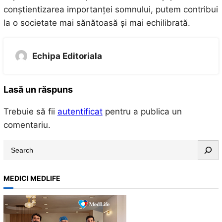
conștientizarea importanței somnului, putem contribui
la o societate mai sănătoasă și mai echilibrată.
Echipa Editoriala
Lasă un răspuns
Trebuie să fii
autentificat
pentru a publica un
comentariu.
S
e
a
MEDICI MEDLIFE
r
c
h