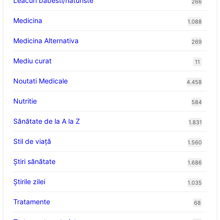
Leacuri babesti/naturiste
266
Medicina
1.088
Medicina Alternativa
269
Mediu curat
11
Noutati Medicale
4.458
Nutritie
584
Sănătate de la A la Z
1.831
Stil de viaţă
1.560
Ştiri sănătate
1.686
Știrile zilei
1.035
Tratamente
68