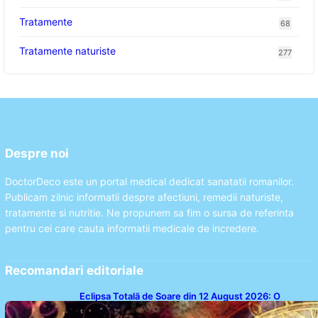
Tratamente
68
Tratamente naturiste
277
Despre noi
DoctorDeco este un portal medical dedicat sanatatii romanilor.
Publicam zilnic informatii despre afectiuni, remedii naturiste,
tratamente si nutritie. Ne propunem sa fim o sursa de referinta
pentru cei care cauta informatii medicale de incredere.
Recomandari editoriale
Eclipsa Totală de Soare din 12 August 2026: O
Analiză a Impactului asupra Trei Zodii și a Ciclului de
18 Ani