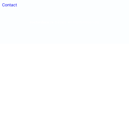
Contact
doctordeco.ro
©2026. All Rights Reserved.