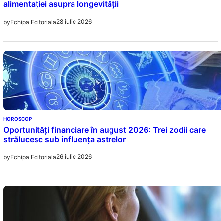
alimentației asupra longevității
28 iulie 2026
by
Echipa Editoriala
HOROSCOP
Oportunități financiare în august 2026: Trei zodii care
strălucesc sub influența astrelor
26 iulie 2026
by
Echipa Editoriala