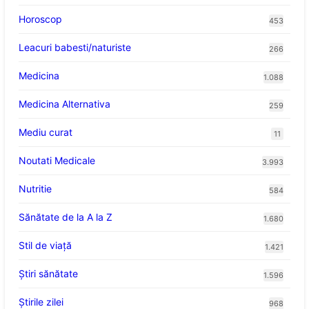
Horoscop
453
Leacuri babesti/naturiste
266
Medicina
1.088
Medicina Alternativa
259
Mediu curat
11
Noutati Medicale
3.993
Nutritie
584
Sănătate de la A la Z
1.680
Stil de viaţă
1.421
Ştiri sănătate
1.596
Știrile zilei
968