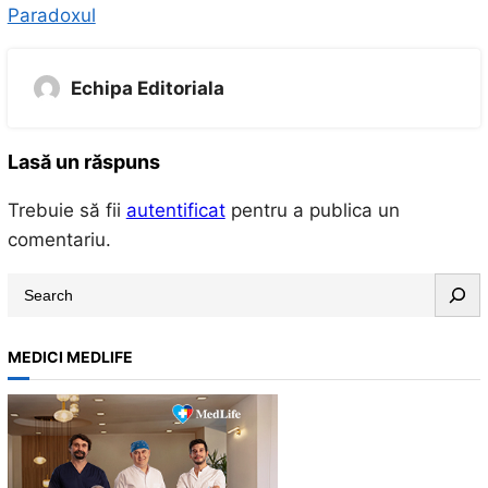
Paradoxul
Echipa Editoriala
Lasă un răspuns
Trebuie să fii
autentificat
pentru a publica un
comentariu.
S
e
a
MEDICI MEDLIFE
r
c
h