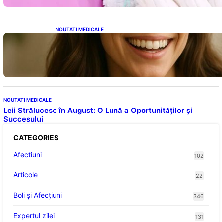
NOUTATI MEDICALE
Ceaiul – Băutura care protejează inima:
Descoperiri recente despre beneficiile
consumului zilnic
NOUTATI MEDICALE
Leii Strălucesc în August: O Lună a Oportunităților și
Succesului
CATEGORIES
Afectiuni
102
Articole
22
Boli și Afecțiuni
346
Expertul zilei
131