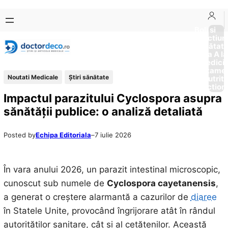
Sari
Skip
la
to
Boli si
Afectiun
conținut
content
Sănătat
de la A la
Medici
Tratame
Noutati Medicale
Ştiri sănătate
Nutriti
Diction
Impactul parazitului Cyclospora asupra
sănătății publice: o analiză detaliată
Posted by
Echipa Editoriala
–
7 iulie 2026
În vara anului 2026, un parazit intestinal microscopic,
cunoscut sub numele de
Cyclospora cayetanensis
,
a generat o creștere alarmantă a cazurilor de
diaree
în Statele Unite, provocând îngrijorare atât în rândul
autorităților sanitare, cât și al cetățenilor. Această