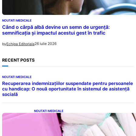
NOUTATI MEDICALE
Când o cârpă albă devine un semn de urgență:
semnificația și impactul acestui gest în trafic
26 iulie 2026
by
Echipa Editoriala
RECENT POSTS
NOUTATI MEDICALE
Recuperarea indemnizațiilor suspendate pentru persoanele
cu handicap: O nouă oportunitate în sistemul de asistență
socială
NOUTATI MEDICALE
Tampoanele menstruale: O analiză profundă
a riscurilor legate de metale toxice