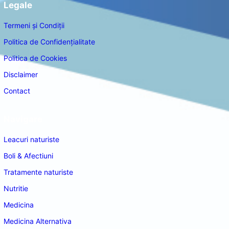
Legale
Termeni și Condiții
Politica de Confidențialitate
Politica de Cookies
Disclaimer
Contact
Navigare
Leacuri naturiste
Boli & Afectiuni
Tratamente naturiste
Nutritie
Medicina
Medicina Alternativa