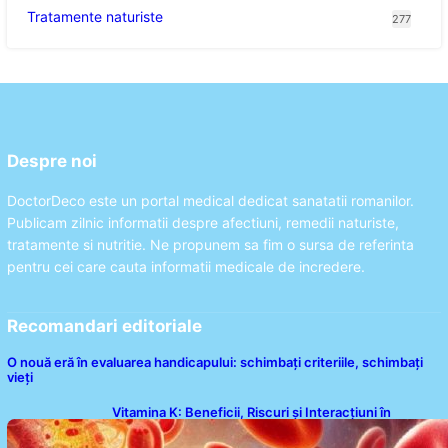
Tratamente naturiste
277
Despre noi
DoctorDeco este un portal medical dedicat sanatatii romanilor.
Publicam zilnic informatii despre afectiuni, remedii naturiste,
tratamente si nutritie. Ne propunem sa fim o sursa de referinta
pentru cei care cauta informatii medicale de incredere.
Recomandari editoriale
O nouă eră în evaluarea handicapului: schimbați criteriile, schimbați
vieți
Vitamina K: Beneficii, Riscuri și Interacțiuni în
Coagularea Sângelui