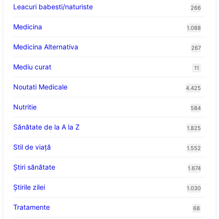
Leacuri babesti/naturiste
266
Medicina
1.088
Medicina Alternativa
267
Mediu curat
11
Noutati Medicale
4.425
Nutritie
584
Sănătate de la A la Z
1.825
Stil de viaţă
1.552
Ştiri sănătate
1.674
Știrile zilei
1.030
Tratamente
68