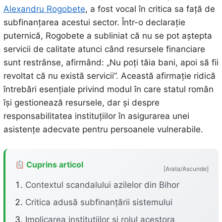
Alexandru Rogobete
, a fost vocal în critica sa față de
subfinanțarea acestui sector. Într-o declarație
puternică, Rogobete a subliniat că nu se pot aștepta
servicii de calitate atunci când resursele financiare
sunt restrânse, afirmând: „Nu poți tăia bani, apoi să fii
revoltat că nu există servicii”. Această afirmație ridică
întrebări esențiale privind modul în care statul român
își gestionează resursele, dar și despre
responsabilitatea instituțiilor în asigurarea unei
asistențe adecvate pentru persoanele vulnerabile.
Cuprins articol
[Arata/Ascunde]
Contextul scandalului azilelor din Bihor
Critica adusă subfinanțării sistemului
Implicarea instituțiilor și rolul acestora