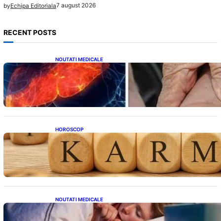
7 august 2026
by
Echipa Editoriala
RECENT POSTS
NOUTATI MEDICALE
Ficatul Gras: Semnalul Ușor Ignorat de la
Picioare și Importanța Diagnosticării Timpurii
HOROSCOP
Eclipsa și Karma: Impactul Emoțional Asupra
Zodiilor Leu și Vărsător
NOUTATI MEDICALE
Tusea seacă nocturnă: Semnale importante
despre sănătatea inimii tale