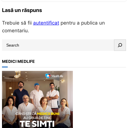
Lasă un răspuns
Trebuie să fii
autentificat
pentru a publica un
comentariu.
S
e
a
MEDICI MEDLIFE
r
c
h