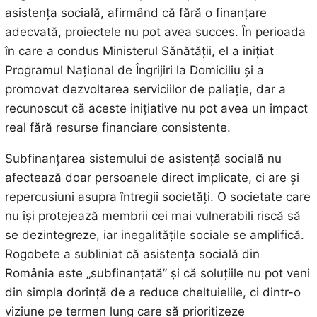
asistența socială, afirmând că fără o finanțare
adecvată, proiectele nu pot avea succes. În perioada
în care a condus Ministerul Sănătății, el a inițiat
Programul Național de Îngrijiri la Domiciliu și a
promovat dezvoltarea serviciilor de paliație, dar a
recunoscut că aceste inițiative nu pot avea un impact
real fără resurse financiare consistente.
Subfinanțarea sistemului de asistență socială nu
afectează doar persoanele direct implicate, ci are și
repercusiuni asupra întregii societăți. O societate care
nu își protejează membrii cei mai vulnerabili riscă să
se dezintegreze, iar inegalitățile sociale se amplifică.
Rogobete a subliniat că asistența socială din
România este „subfinanțată” și că soluțiile nu pot veni
din simpla dorință de a reduce cheltuielile, ci dintr-o
viziune pe termen lung care să prioritizeze