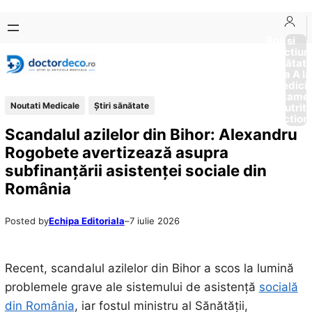
Sari
Skip
la
to
Boli si
Afectiun
conținut
content
Sănătat
de la A la
Medici
Tratame
Noutati Medicale
Ştiri sănătate
Nutriti
Diction
Scandalul azilelor din Bihor: Alexandru
Rogobete avertizează asupra
subfinanțării asistenței sociale din
România
Posted by
Echipa Editoriala
–
7 iulie 2026
Recent, scandalul azilelor din Bihor a scos la lumină
problemele grave ale sistemului de asistență
socială
din România
, iar fostul ministru al Sănătății,