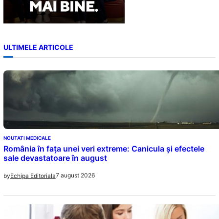
ULTIMELE ARTICOLE
NOUTATI MEDICALE
România în fața unei veri extreme: Canicula și efectele
sale devastatoare în august
7 august 2026
by
Echipa Editoriala