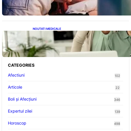
NOUTATI MEDICALE
Sprijin financiar pentru pensionari: Ce
înseamnă ajutoarele de până la 500 de lei în
2026
CATEGORIES
Afectiuni
102
Articole
22
Boli și Afecțiuni
346
Expertul zilei
139
Horoscop
498