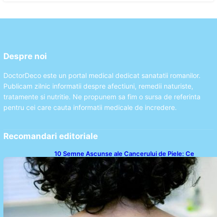
Despre noi
DoctorDeco este un portal medical dedicat sanatatii romanilor.
Publicam zilnic informatii despre afectiuni, remedii naturiste,
tratamente si nutritie. Ne propunem sa fim o sursa de referinta
pentru cei care cauta informatii medicale de incredere.
Recomandari editoriale
10 Semne Ascunse ale Cancerului de Piele: Ce
Trebuie să Știm pentru a Ne Proteja