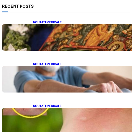
RECENT POSTS
NOUTATI MEDICALE
Postul Adormirii Maicii Domnului: Tradiții,
Superstiții și Implicații Spiritualitate în 2026
NOUTATI MEDICALE
Îmbunătățirea sănătății cardiovasculare:
Patru exerciții simple pentru reducerea
tensiunii arteriale la domiciliu
NOUTATI MEDICALE
Cum bacteriile pielii influențează atracția
țânțarilor: O nouă viziune asupra alegerii
victimelor