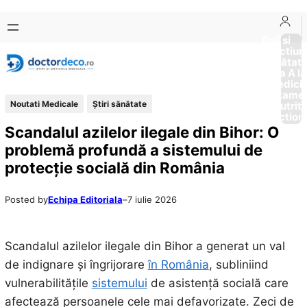
Sari
Skip
la
to
Boli si
Afectiun
conținut
content
Sănătat
de la A la
Medici
Tratame
Noutati Medicale
Ştiri sănătate
Nutriti
Diction
Scandalul azilelor ilegale din Bihor: O
problemă profundă a sistemului de
protecție socială din România
Posted by
Echipa Editoriala
–
7 iulie 2026
Scandalul azilelor ilegale din Bihor a generat un val
de indignare și îngrijorare
în România
, subliniind
vulnerabilitățile
sistemului
de asistență socială care
afectează persoanele cele mai defavorizate. Zeci de