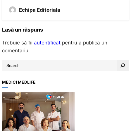
Echipa Editoriala
Lasă un răspuns
Trebuie să fii
autentificat
pentru a publica un
comentariu.
S
e
a
MEDICI MEDLIFE
r
c
h