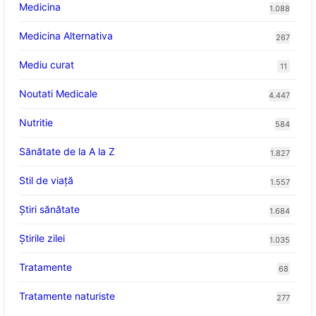
Medicina
1.088
Medicina Alternativa
267
Mediu curat
11
Noutati Medicale
4.447
Nutritie
584
Sănătate de la A la Z
1.827
Stil de viaţă
1.557
Ştiri sănătate
1.684
Știrile zilei
1.035
Tratamente
68
Tratamente naturiste
277