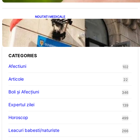
NOUTATI MEDICALE
Investiția Ministerului Sănătății: 174 de
milioane de lei pentru modernizarea
sistemului sanitar din România
CATEGORIES
Afectiuni
102
Articole
22
Boli și Afecțiuni
346
Expertul zilei
139
Horoscop
499
Leacuri babesti/naturiste
266