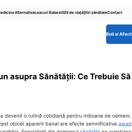
edicina Alternativa
Leacuri Babesti
Stil de viaţă
Ştiri sănătate
Contact
Boli si Afect
un asupra Sănătății: Ce Trebuie Să
un a devenit o rutină cotidiană pentru milioane de oameni
 acest obicei aparent banal are efecte semnificative
asupr
nunchilor. Specialiștii din domeniul
sănătății
ne avertizea