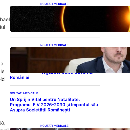
NOUTATI MEDICALE
Eclipsa de Soare din august
2026: Un Spectacol
chael
Astronomic Pe Cerul
României
lui
NOUTATI MEDICALE
Impactul Tăierii Energetice
asupra Producției de
Medicamente:
la
Avertismentul lui Alexandru
ele
Rogobete către Guvernul
României
pid
NOUTATI MEDICALE
Un Sprijin Vital pentru Natalitate:
Programul FIV 2026-2030 și Impactul său
Asupra Societății Românești
tă,
NOUTATI MEDICALE