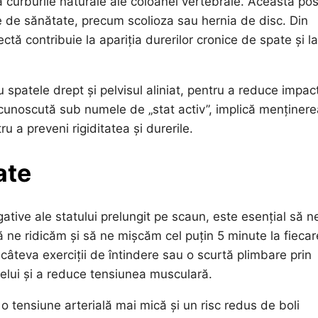
ă curburile naturale ale coloanei vertebrale. Această po
se de sănătate, precum scolioza sau hernia de disc. Din
ă contribuie la apariția durerilor cronice de spate și la
 spatele drept și pelvisul aliniat, pentru a reduce impac
cunoscută sub numele de „stat activ”, implică menținere
ru a preveni rigiditatea și durerile.
ate
ative ale statului prelungit pe scaun, este esențial să n
ă ne ridicăm și să ne mișcăm cel puțin 5 minute la fieca
 câteva exerciții de întindere sau o scurtă plimbare prin
gelui și a reduce tensiunea musculară.
o tensiune arterială mai mică și un risc redus de boli