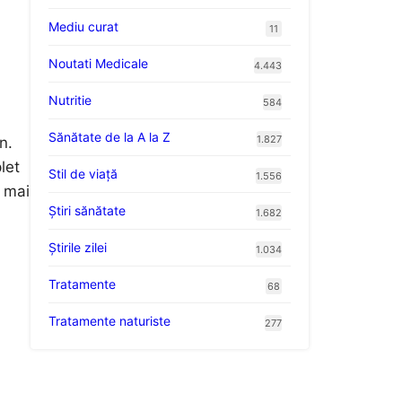
Mediu curat
11
Noutati Medicale
4.443
Nutritie
584
Sănătate de la A la Z
1.827
n.
let
Stil de viaţă
1.556
c mai
Ştiri sănătate
1.682
Știrile zilei
1.034
Tratamente
68
Tratamente naturiste
277