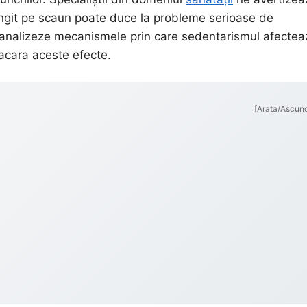
ungit pe scaun poate duce la probleme serioase de
să analizeze mecanismele prin care sedentarismul afectea
racara aceste efecte.
[Arata/Ascun