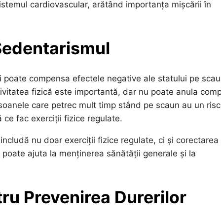
istemul cardiovascular, arătând importanța mișcării în
edentarismul
i poate compensa efectele negative ale statului pe scau
tivitatea fizică este importantă, dar nu poate anula comp
rsoanele care petrec mult timp stând pe scaun au un ris
e fac exerciții fizice regulate.
cludă nu doar exerciții fizice regulate, ci și corectarea
 poate ajuta la menținerea sănătății generale și la
ru Prevenirea Durerilor