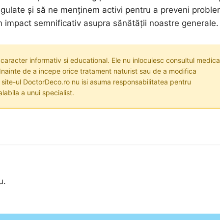
egulate și să ne menținem activi pentru a preveni probl
un impact semnificativ asupra sănătății noastre generale.
 caracter informativ si educational. Ele nu inlocuiesc consultul medica
nainte de a incepe orice tratament naturist sau de a modifica
i site-ul DoctorDeco.ro nu isi asuma responsabilitatea pentru
labila a unui specialist.
u.