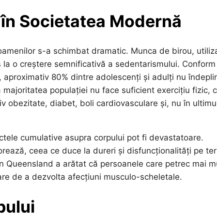
 în Societatea Modernă
l oamenilor s-a schimbat dramatic. Munca de birou, utiliz
s la o creștere semnificativă a sedentarismului. Conform
, aproximativ 80% dintre adolescenți și adulți nu îndepl
ajoritatea populației nu face suficient exercițiu fizic, 
v obezitate, diabet, boli cardiovasculare și, nu în ultimu
ctele cumulative asupra corpului pot fi devastatoare.
riorează, ceea ce duce la dureri și disfuncționalități pe t
din Queensland a arătat că persoanele care petrec mai m
re de a dezvolta afecțiuni musculo-scheletale.
pului