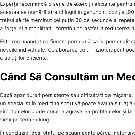
Experții recomandă o serie de exerciții eficiente pentru 
acestea se numără stretchingul în genunchi, poziția „90/9
trebui să fie menținut cel puțin 30 de secunde și repetat d
a forței și a mobilității, contribuind astfel la reducerea r
Este recomandat ca fiecare persoană să își personalizeze 
nevoile individuale. Colaborarea cu un fizioterapeut poa
a soluțiilor eficiente.
Când Să Consultăm un Me
Dacă apar dureri persistente sau dificultăți de mișcare,
un specialist în medicina sportivă poate evalua situați
simptomelor poate duce la agravarea problemelor și la d
vieții pe termen lung.
În concluzie, deși statul pe scaun poate părea inofensiv