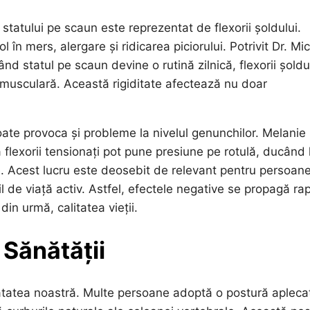
statului pe scaun este reprezentat de flexorii șoldului.
 în mers, alergare și ridicarea piciorului. Potrivit Dr. Mi
nd statul pe scaun devine o rutină zilnică, flexorii șoldu
e musculară. Această rigiditate afectează nu doar
poate provoca și probleme la nivelul genunchilor. Melanie
 flexorii tensionați pot pune presiune pe rotulă, ducând 
zice. Acest lucru este deosebit de relevant pentru persoan
l de viață activ. Astfel, efectele negative se propagă ra
 din urmă, calitatea vieții.
 Sănătății
nătatea noastră. Multe persoane adoptă o postură apleca