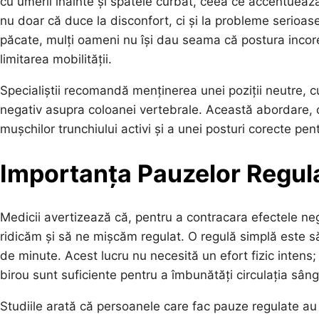
cu umerii înainte și spatele curbat, ceea ce accentueaz
nu doar că duce la disconfort, ci și la probleme serioa
păcate, mulți oameni nu își dau seama că postura incorect
limitarea mobilității.
Specialiștii recomandă menținerea unei poziții neutre, cu
negativ asupra coloanei vertebrale. Această abordare, 
mușchilor trunchiului activi și a unei posturi corecte pent
Importanța Pauzelor Regul
Medicii avertizează că, pentru a contracara efectele neg
ridicăm și să ne mișcăm regulat. O regulă simplă este s
de minute. Acest lucru nu necesită un efort fizic intens;
birou sunt suficiente pentru a îmbunătăți circulația sân
Studiile arată că persoanele care fac pauze regulate au 