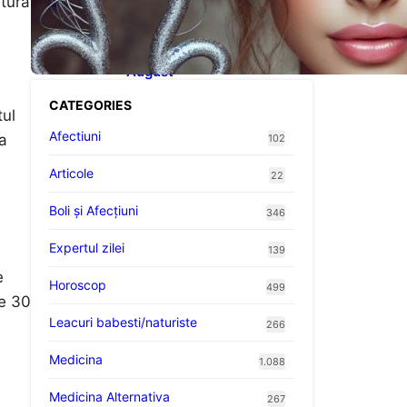
stură
Influența lui Venus:
Dragoste, Noroc și
Oportunități pentru Tauri și
Balanțe în Weekendul 8-9
August
CATEGORIES
tul
Afectiuni
a
102
Articole
22
Boli și Afecțiuni
346
Expertul zilei
139
e
Horoscop
499
re 30
Leacuri babesti/naturiste
266
Medicina
1.088
Medicina Alternativa
267