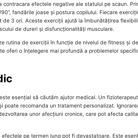
a contracara efectele negative ale statului pe scaun. Pri
0”, fandările joase și postura copilului. Fiecare exerciți
e 3 ori. Aceste exerciții ajută la îmbunătățirea flexibilit
iscului de dureri și disfuncționalități musculare.
rutina de exerciții în funcție de nivelul de fitness și d
te oferi o înțelegere mai profundă a problemelor specific
dic
 este esențial să căutăm ajutor medical. Un fizioterapeu
a și poate recomanda un tratament personalizat. Ignorare
ezvoltarea unor afecțiuni cronice, care pot afecta calit
, efectele pe termen lung pot fi devastatoare. Este esenț