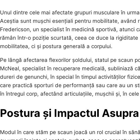
Unul dintre cele mai afectate grupuri musculare în urma 
Aceștia sunt mușchi esențiali pentru mobilitate, având rol
Fredericson, un specialist în medicină sportivă, atunci câ
rămân într-o poziție scurtată, ceea ce duce la rigiditat
mobilitatea, ci și postura generală a corpului.
Pe lângă afectarea flexorilor șoldului, statul pe scaun 
McNeal, specialist în recuperare medicală, subliniază că
dureri de genunchi, în special în timpul activităților fi
care practică sporturi de performanță sau care au un sti
în întregul corp, afectând articulațiile, mușchii și, în cele
Postura și Impactul Asupra
Modul în care stăm pe scaun joacă un rol crucial în să