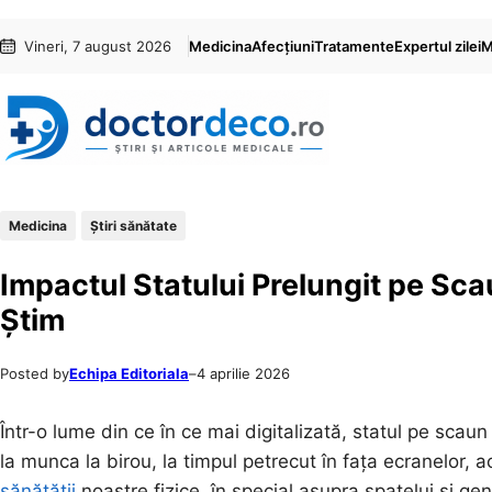
Sari
Skip
Vineri, 7 august 2026
Medicina
Afecțiuni
Tratamente
Expertul zilei
M
la
to
conținut
content
Medicina
Ştiri sănătate
Impactul Statului Prelungit pe Sca
Știm
Posted by
Echipa Editoriala
–
4 aprilie 2026
Într-o lume din ce în ce mai digitalizată, statul pe sca
la munca la birou, la timpul petrecut în fața ecranelor,
sănătății
noastre fizice, în special asupra spatelui și ge