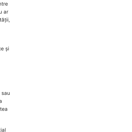
ntre
u ar
ății,
e
e și
t sau
a
atea
ial