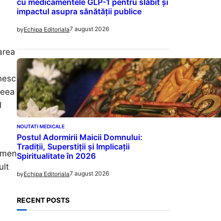
cu medicamentele GLP-1 pentru slăbit și
impactul asupra sănătății publice
7 august 2026
by
Echipa Editoriala
area
inesc
ceea
l
NOUTATI MEDICALE
Postul Adormirii Maicii Domnului:
Tradiții, Superstiții și Implicații
ermen
Spiritualitate în 2026
ult
7 august 2026
by
Echipa Editoriala
RECENT POSTS