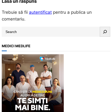
Lasă un răspuns
Trebuie să fii
autentificat
pentru a publica un
comentariu.
S
e
a
MEDICI MEDLIFE
r
c
h