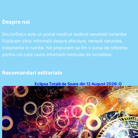
Despre noi
DoctorDeco este un portal medical dedicat sanatatii romanilor.
Publicam zilnic informatii despre afectiuni, remedii naturiste,
tratamente si nutritie. Ne propunem sa fim o sursa de referinta
pentru cei care cauta informatii medicale de incredere.
Recomandari editoriale
Eclipsa Totală de Soare din 12 August 2026: O
Analiză a Impactului asupra Trei Zodii și a Ciclului de
18 Ani