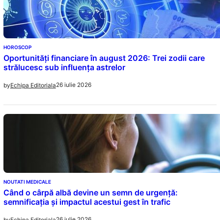
HOROSCOP
Oportunități financiare în august 2026: Trei zodii care
strălucesc sub influența astrelor
26 iulie 2026
by
Echipa Editoriala
NOUTATI MEDICALE
Când o cârpă albă devine un semn de urgență:
semnificația și impactul acestui gest în trafic
26 iulie 2026
by
Echipa Editoriala