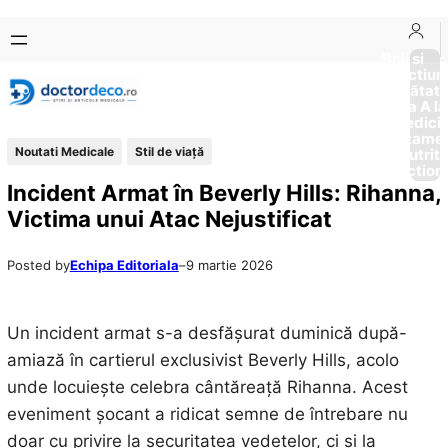
Sari
Skip
la
to
Boli si
Afectiun
conținut
content
Sănătat
de la A la
Medici
Tratame
Noutati Medicale
Stil de viaţă
Nutriti
Diction
Incident Armat în Beverly Hills: Rihanna,
Victima unui Atac Nejustificat
Posted by
Echipa Editoriala
–
9 martie 2026
Un incident armat s-a desfășurat duminică după-
amiază în cartierul exclusivist Beverly Hills, acolo
unde locuiește celebra cântăreață Rihanna. Acest
eveniment șocant a ridicat semne de întrebare nu
doar cu privire la securitatea vedetelor, ci și la