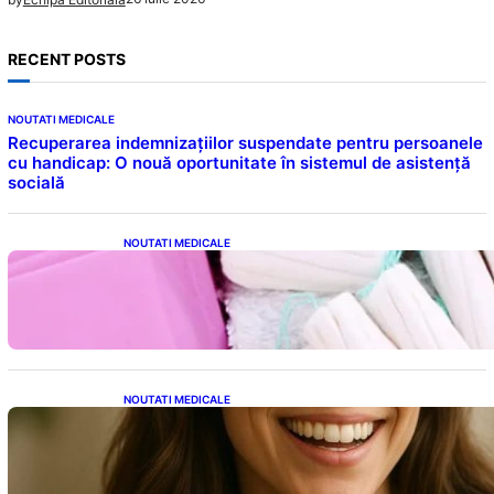
RECENT POSTS
NOUTATI MEDICALE
Recuperarea indemnizațiilor suspendate pentru persoanele
cu handicap: O nouă oportunitate în sistemul de asistență
socială
NOUTATI MEDICALE
Tampoanele menstruale: O analiză profundă
a riscurilor legate de metale toxice
NOUTATI MEDICALE
Ceaiul – Băutura care protejează inima:
Descoperiri recente despre beneficiile
consumului zilnic