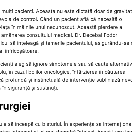
ă mulți pacienți. Aceasta nu este dictată doar de gravita
voia de control. Când un pacient află că necesită o
 viața în mâinile unui necunoscut. Această pierdere a
 la amânarea consultului medical. Dr. Decebal Fodor
icul să înțeleagă și temerile pacientului, asigurându-se 
al înfricoșătoare.
cienți aleg să ignore simptomele sau să caute alternati
lu, în cazul bolilor oncologice, întârzierea în căutarea
ă profundă și instinctuală de intervenție subliniază nev
în siguranță și susținuți.
urgiei
ie să înceapă cu bisturiul. În experiența sa internaționa