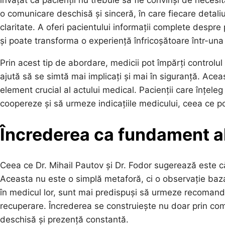
învățat că pacienții nu trebuie să fie convinși de necesit
o comunicare deschisă și sinceră, în care fiecare detaliu
claritate. A oferi pacientului informații complete despr
și poate transforma o experiență înfricoșătoare într-una
Prin acest tip de abordare, medicii pot împărți controlul
ajută să se simtă mai implicați și mai în siguranță. Acea
element crucial al actului medical. Pacienții care înțel
coopereze și să urmeze indicațiile medicului, ceea ce p
Încrederea ca fundament al
Ceea ce Dr. Mihail Pautov și Dr. Fodor sugerează este c
Aceasta nu este o simplă metaforă, ci o observație baza
în medicul lor, sunt mai predispuși să urmeze recomandăr
recuperare. Încrederea se construiește nu doar prin com
deschisă și prezență constantă.