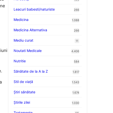
ane
Leacuri babesti/naturiste
266
Medicina
1.088
Medicina Alternativa
266
Mediu curat
11
iuni
Noutati Medicale
4.406
Nutritie
584
e.
Sănătate de la A la Z
1.817
Stil de viaţă
ea
1.543
Ştiri sănătate
1.674
Știrile zilei
1.030
Tratamente