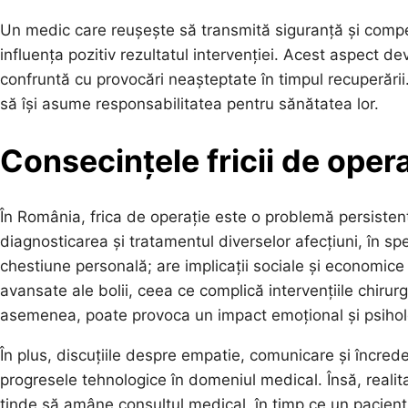
Un medic care reușește să transmită siguranță și compe
influența pozitiv rezultatul intervenției. Acest aspect dev
confruntă cu provocări neașteptate în timpul recuperării.
să își asume responsabilitatea pentru sănătatea lor.
Consecințele fricii de oper
În România, frica de operație este o problemă persistentă
diagnosticarea și tratamentul diverselor afecțiuni, în sp
chestiune personală; are implicații sociale și economice
avansate ale bolii, ceea ce complică intervențiile chiru
asemenea, poate provoca un impact emoțional și psihologi
În plus, discuțiile despre empatie, comunicare și încr
progresele tehnologice în domeniul medical. Însă, real
tinde să amâne consultul medical, în timp ce un pacient