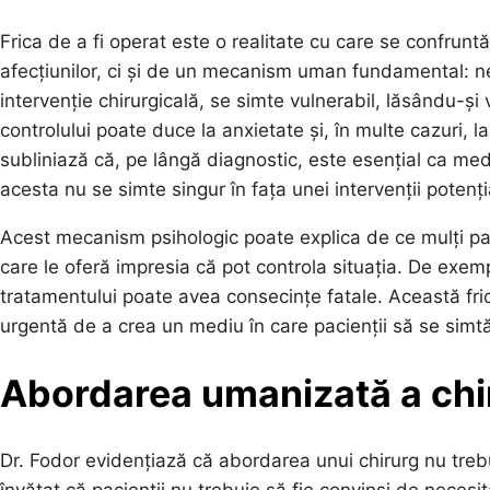
Frica de a fi operat este o realitate cu care se confrunt
afecțiunilor, ci și de un mecanism uman fundamental: ne
intervenție chirurgicală, se simte vulnerabil, lăsându-și
controlului poate duce la anxietate și, în multe cazuri,
subliniază că, pe lângă diagnostic, este esențial ca med
acesta nu se simte singur în fața unei intervenții potenți
Acest mecanism psihologic poate explica de ce mulți pa
care le oferă impresia că pot controla situația. De exemp
tratamentului poate avea consecințe fatale. Această fric
urgentă de a crea un mediu în care pacienții să se simtă 
Abordarea umanizată a chir
Dr. Fodor evidențiază că abordarea unui chirurg nu trebu