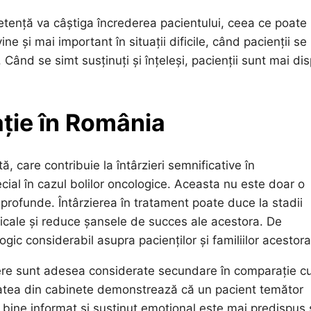
tență va câștiga încrederea pacientului, ceea ce poate
ine și mai important în situații dificile, când pacienții se
 Când se simt susținuți și înțeleși, pacienții sunt mai di
ație în România
, care contribuie la întârzieri semnificative în
ecial în cazul bolilor oncologice. Aceasta nu este doar o
 profunde. Întârzierea în tratament poate duce la stadii
rgicale și reduce șansele de succes ale acestora. De
c considerabil asupra pacienților și familiilor acestora
edere sunt adesea considerate secundare în comparație c
itatea din cabinete demonstrează că un pacient temător
 bine informat și susținut emoțional este mai predispus 