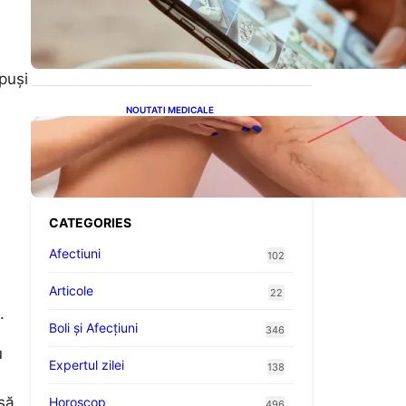
Revoluția Bateriilor pentru
Telefoane: Avantaje,
Provocări și Viitorul
Tehnologiei Energetice
spuși
NOUTATI MEDICALE
Varicele și Umflarea
Picioarelor pe Caniculă:
Înțelegerea Simptomelor și
Măsurilor de Prevenție
CATEGORIES
Afectiuni
102
Articole
22
.
Boli și Afecțiuni
346
u
Expertul zilei
138
să
Horoscop
496