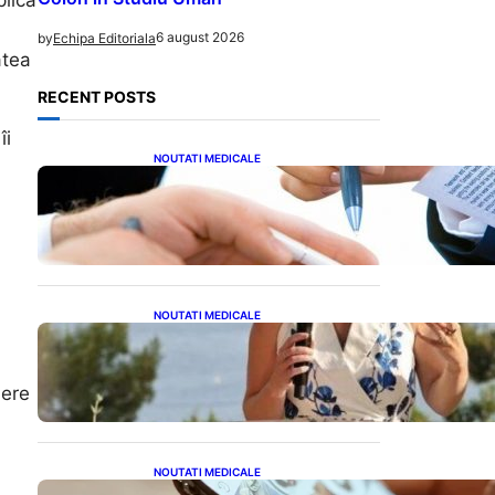
plică
6 august 2026
by
Echipa Editoriala
atea
RECENT POSTS
îi
NOUTATI MEDICALE
Acordul României cu Banca
Mondială: O Analiză
Detaliată a Împrumutului și
Condițiilor Impuse
NOUTATI MEDICALE
Nașterea prințesei Eugenie
la Lisabona: O alegere plină
de semnificație pentru
dere
familia regală britanică
NOUTATI MEDICALE