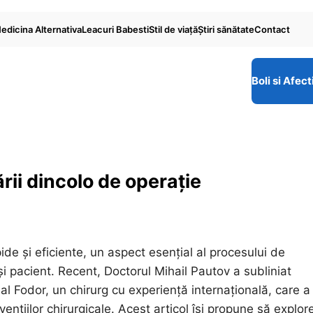
edicina Alternativa
Leacuri Babesti
Stil de viaţă
Ştiri sănătate
Contact
Boli si Afect
rii dincolo de operație
ide și eficiente, un aspect esențial al procesului de
i pacient. Recent, Doctorul Mihail Pautov a subliniat
al Fodor, un chirurg cu experiență internațională, care a
ervențiilor chirurgicale. Acest articol își propune să explor