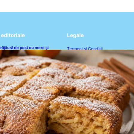
editoriale
Legale
răjitură de post cu mere și
Termeni și Condiții
corțișoară: O Delicatesă Dulce
entru Postul Adormirii Maicii
Politica de Confidențialitate
Domnului
Politica de Cookies
Disclaimer
Contact