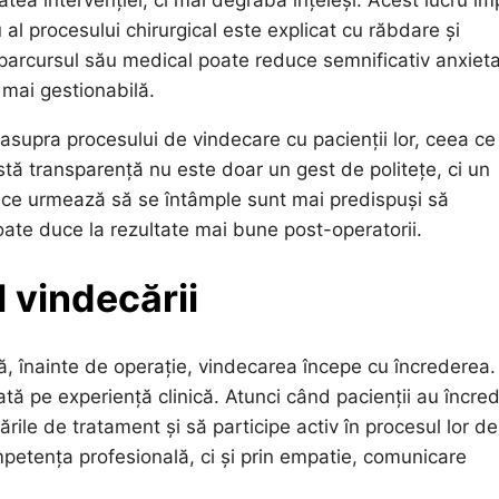
atea intervenției, ci mai degrabă înțeleși. Acest lucru im
 al procesului chirurgical este explicat cu răbdare și
e parcursul său medical poate reduce semnificativ anxiet
 mai gestionabilă.
 asupra procesului de vindecare cu pacienții lor, ceea ce 
stă transparență nu este doar un gest de politețe, ci un
eg ce urmează să se întâmple sunt mai predispuși să
oate duce la rezultate mai bune post-operatorii.
 vindecării
ă, înainte de operație, vindecarea începe cu încrederea.
tă pe experiență clinică. Atunci când pacienții au încre
ile de tratament și să participe activ în procesul lor de
petența profesională, ci și prin empatie, comunicare