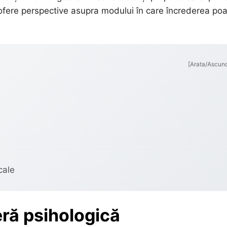
ă ofere perspective asupra modului în care încrederea po
[Arata/Ascun
cale
eră psihologică