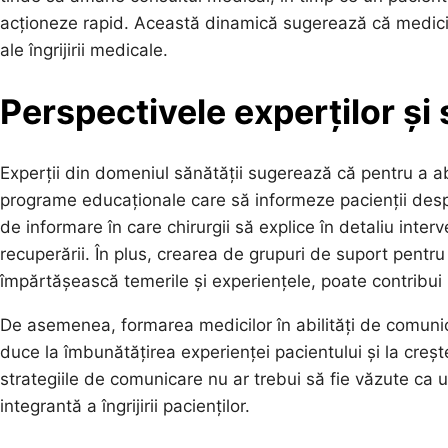
acționeze rapid. Această dinamică sugerează că medici
ale îngrijirii medicale.
Perspectivele experților și s
Experții din domeniul sănătății sugerează că pentru a ab
programe educaționale care să informeze pacienții despr
de informare în care chirurgii să explice în detaliu interve
recuperării. În plus, crearea de grupuri de suport pentru 
împărtășească temerile și experiențele, poate contribui l
De asemenea, formarea medicilor în abilități de comunica
duce la îmbunătățirea experienței pacientului și la creșt
strategiile de comunicare nu ar trebui să fie văzute ca 
integrantă a îngrijirii pacienților.