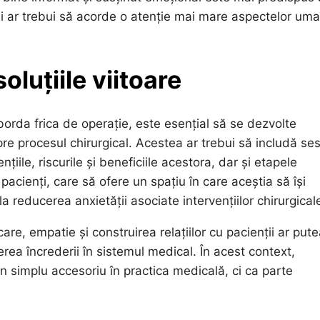
i ar trebui să acorde o atenție mai mare aspectelor um
oluțiile viitoare
orda frica de operație, este esențial să se dezvolte
e procesul chirurgical. Acestea ar trebui să includă ses
nțiile, riscurile și beneficiile acestora, dar și etapele
pacienți, care să ofere un spațiu în care aceștia să își
a reducerea anxietății asociate intervențiilor chirurgical
re, empatie și construirea relațiilor cu pacienții ar put
erea încrederii în sistemul medical. În acest context,
un simplu accesoriu în practica medicală, ci ca parte