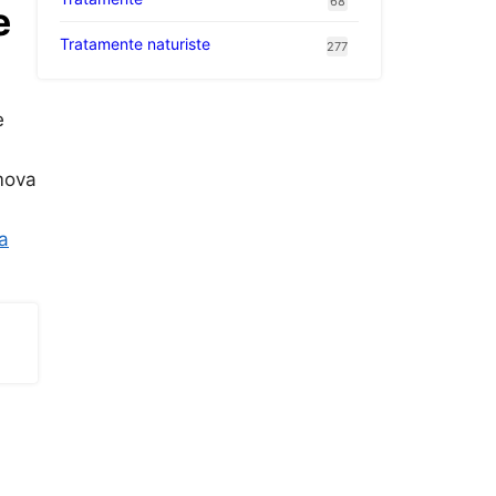
68
e
Tratamente naturiste
277
e
omova
ea