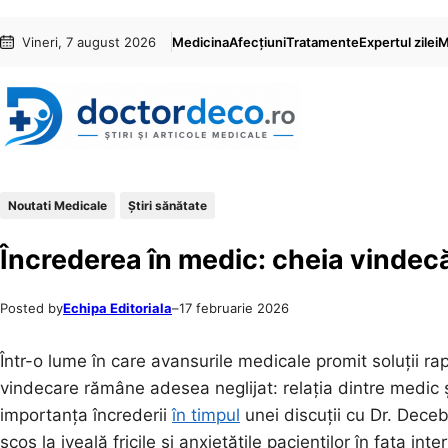
Sari
Skip
Vineri, 7 august 2026
Medicina
Afecțiuni
Tratamente
Expertul zilei
M
la
to
conținut
content
Noutati Medicale
Ştiri sănătate
Încrederea în medic: cheia vindecă
Posted by
Echipa Editoriala
–
17 februarie 2026
Într-o lume în care avansurile medicale promit soluții rap
vindecare rămâne adesea neglijat: relația dintre medic ș
importanța încrederii
în timpul
unei discuții cu Dr. Deceb
scos la iveală fricile și anxietățile pacienților în fața int