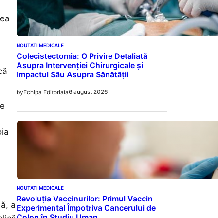
tea
NOUTATI MEDICALE
Colecistectomia: O Privire Detaliată
Asupra Intervenției Chirurgicale și
că
Impactul Său Asupra Sănătății
6 august 2026
by
Echipa Editoriala
ve
oia
NOUTATI MEDICALE
Revoluția Vaccinurilor: Primul Vaccin
lă, a
Experimental Împotriva Cancerului de
Colon în Studiu Uman