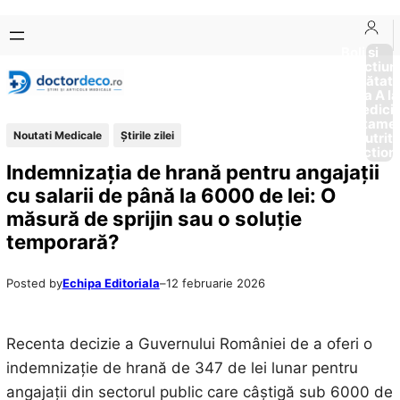
Sari
Skip
la
to
Boli si
Afectiun
conținut
content
Sănătat
de la A la
Medici
Tratame
Noutati Medicale
Știrile zilei
Nutriti
Diction
Indemnizația de hrană pentru angajații
cu salarii de până la 6000 de lei: O
măsură de sprijin sau o soluție
temporară?
Posted by
Echipa Editoriala
–
12 februarie 2026
Recenta decizie a Guvernului României de a oferi o
indemnizație de hrană de 347 de lei lunar pentru
angajații din sectorul public care câștigă sub 6000 de