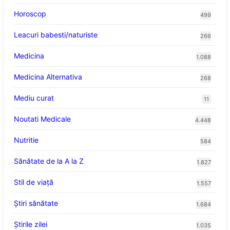
Horoscop
499
Leacuri babesti/naturiste
266
Medicina
1.088
Medicina Alternativa
268
Mediu curat
11
Noutati Medicale
4.448
Nutritie
584
Sănătate de la A la Z
1.827
Stil de viaţă
1.557
Ştiri sănătate
1.684
Știrile zilei
1.035