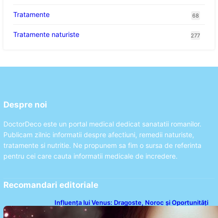
Tratamente
68
Tratamente naturiste
277
Despre noi
DoctorDeco este un portal medical dedicat sanatatii romanilor.
Publicam zilnic informatii despre afectiuni, remedii naturiste,
tratamente si nutritie. Ne propunem sa fim o sursa de referinta
pentru cei care cauta informatii medicale de incredere.
Recomandari editoriale
Influența lui Venus: Dragoste, Noroc și Oportunități
pentru Tauri și Balanțe în Weekendul 8-9 August