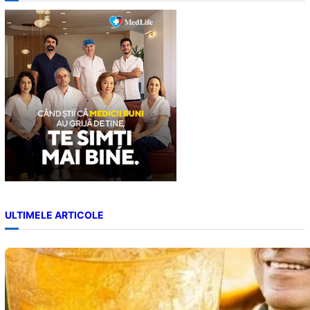
c
h
ULTIMELE ARTICOLE