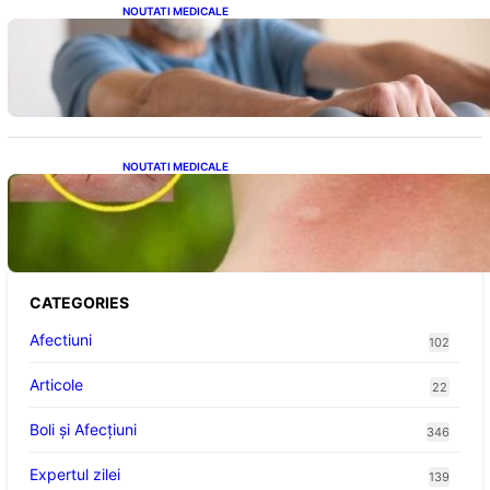
NOUTATI MEDICALE
Îmbunătățirea sănătății cardiovasculare:
Patru exerciții simple pentru reducerea
tensiunii arteriale la domiciliu
NOUTATI MEDICALE
Cum bacteriile pielii influențează atracția
țânțarilor: O nouă viziune asupra alegerii
victimelor
CATEGORIES
Afectiuni
102
Articole
22
Boli și Afecțiuni
346
Expertul zilei
139