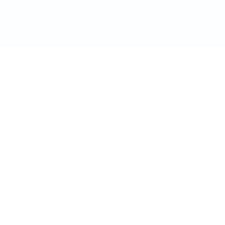
doctordeco.ro
©2026. All Rights Reserved.