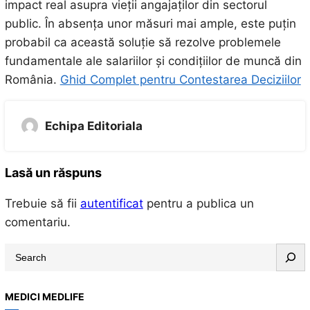
impact real asupra vieții angajaților din sectorul
public. În absența unor măsuri mai ample, este puțin
probabil ca această soluție să rezolve problemele
fundamentale ale salariilor și condițiilor de muncă din
România.
Ghid Complet pentru Contestarea Deciziilor
Echipa Editoriala
Lasă un răspuns
Trebuie să fii
autentificat
pentru a publica un
comentariu.
S
e
a
MEDICI MEDLIFE
r