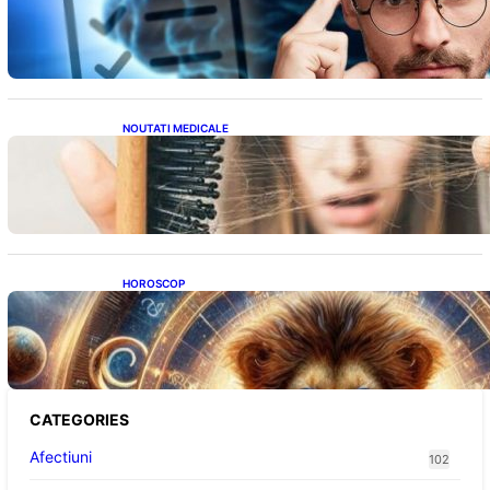
ridicat care nu țin de școală
NOUTATI MEDICALE
Semnele unei deficiențe de proteine:
Impactul asupra sănătății tale
HOROSCOP
Portalul Leului 8/8: Oportunități de
Abundență pentru Cinci Zodii în 2026
CATEGORIES
Afectiuni
102