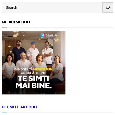
S
e
a
MEDICI MEDLIFE
r
c
h
ULTIMELE ARTICOLE