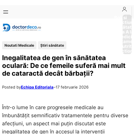
Sari
Skip
la
to
Boli si
Afectiun
conținut
content
Sănătat
de la A la
Medici
Tratame
Noutati Medicale
Ştiri sănătate
Nutriti
Diction
Inegalitatea de gen în sănătatea
oculară: De ce femeile suferă mai mult
de cataractă decât bărbații?
Posted by
Echipa Editoriala
–
17 februarie 2026
Într-o lume în care progresele medicale au
îmbunătățit semnificativ tratamentele pentru diverse
afecțiuni, un aspect mai puțin discutat este
inegalitatea de gen în accesul la intervenții