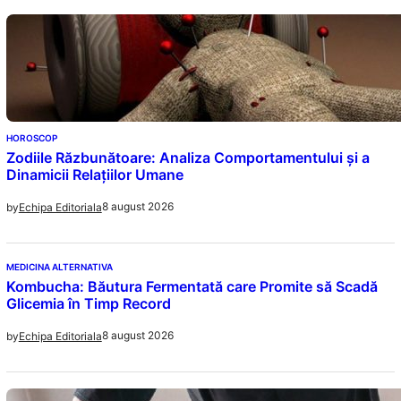
HOROSCOP
Zodiile Răzbunătoare: Analiza Comportamentului și a
Dinamicii Relațiilor Umane
8 august 2026
by
Echipa Editoriala
MEDICINA ALTERNATIVA
Kombucha: Băutura Fermentată care Promite să Scadă
Glicemia în Timp Record
8 august 2026
by
Echipa Editoriala