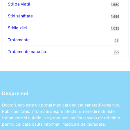
Stil de viaţă
1.560
Ştiri sănătate
1.686
Știrile zilei
1.035
Tratamente
68
Tratamente naturiste
277
Despre noi
DoctorDeco este un portal medical dedicat sanatatii romanilor.
Publicam zilnic informatii despre afectiuni, remedii naturiste,
tratamente si nutritie. Ne propunem sa fim o sursa de referinta
pentru cei care cauta informatii medicale de incredere.