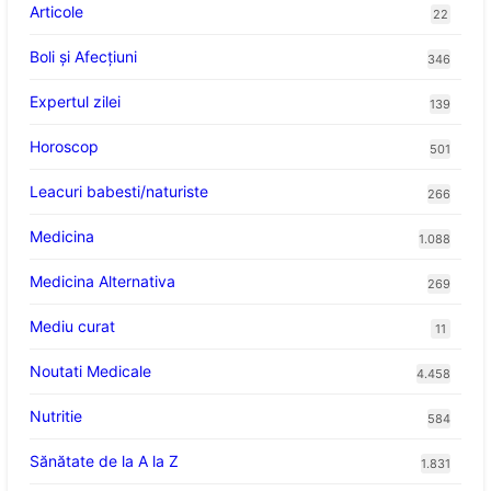
Articole
22
Boli și Afecțiuni
346
Expertul zilei
139
Horoscop
501
Leacuri babesti/naturiste
266
Medicina
1.088
Medicina Alternativa
269
Mediu curat
11
Noutati Medicale
4.458
Nutritie
584
Sănătate de la A la Z
1.831