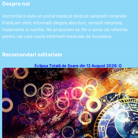
Despre noi
DoctorDeco este un portal medical dedicat sanatatii romanilor.
Publicam zilnic informatii despre afectiuni, remedii naturiste,
tratamente si nutritie. Ne propunem sa fim o sursa de referinta
pentru cei care cauta informatii medicale de incredere.
Recomandari editoriale
Eclipsa Totală de Soare din 12 August 2026: O
Analiză a Impactului asupra Trei Zodii și a Ciclului de
18 Ani