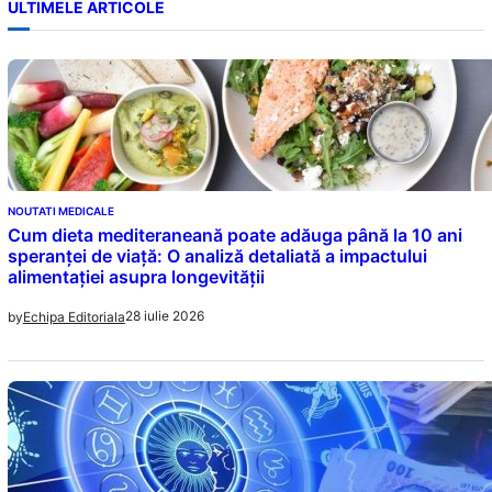
ULTIMELE ARTICOLE
NOUTATI MEDICALE
Cum dieta mediteraneană poate adăuga până la 10 ani
speranței de viață: O analiză detaliată a impactului
alimentației asupra longevității
28 iulie 2026
by
Echipa Editoriala