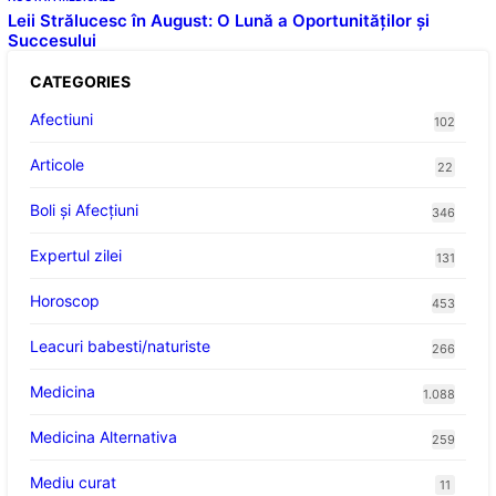
Leii Strălucesc în August: O Lună a Oportunităților și
Succesului
CATEGORIES
Afectiuni
102
Articole
22
Boli și Afecțiuni
346
Expertul zilei
131
Horoscop
453
Leacuri babesti/naturiste
266
Medicina
1.088
Medicina Alternativa
259
Mediu curat
11