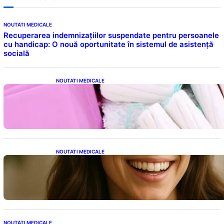
NOUTATI MEDICALE
Recuperarea indemnizațiilor suspendate pentru persoanele
cu handicap: O nouă oportunitate în sistemul de asistență
socială
NOUTATI MEDICALE
Tampoanele menstruale: O analiză profundă
a riscurilor legate de metale toxice
NOUTATI MEDICALE
Ceaiul – Băutura care protejează inima:
Descoperiri recente despre beneficiile
consumului zilnic
NOUTATI MEDICALE