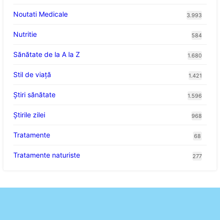
Noutati Medicale
3.993
Nutritie
584
Sănătate de la A la Z
1.680
Stil de viaţă
1.421
Ştiri sănătate
1.596
Știrile zilei
968
Tratamente
68
Tratamente naturiste
277