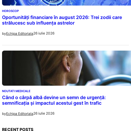
HOROSCOP
Oportunități financiare în august 2026: Trei zodii care
strălucesc sub influența astrelor
26 iulie 2026
by
Echipa Editoriala
NOUTATI MEDICALE
Când o cârpă albă devine un semn de urgență:
semnificația și impactul acestui gest în trafic
26 iulie 2026
by
Echipa Editoriala
RECENT POSTS