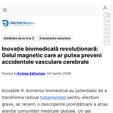
Sari
Skip
la
to
Boli si
Afectiun
conținut
content
Sănătat
de la A la
Medici
Tratame
Sănătate de la A la Z
Tratamente naturiste
Nutriti
Diction
Inovație biomedicală revoluționară:
Gelul magnetic care ar putea preveni
accidentele vasculare cerebrale
Posted by
Echipa Editoriala
–
24 martie 2026
Inovațiile în domeniul biomedical au potențialul de a
transforma radical
tratamentele
pentru afecțiuni
grave, iar recent, o descoperire promițătoare a atras
atenția comunității medicale globale. Un gel