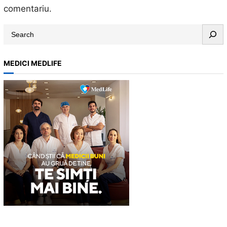
comentariu.
S
e
a
MEDICI MEDLIFE
r
c
h