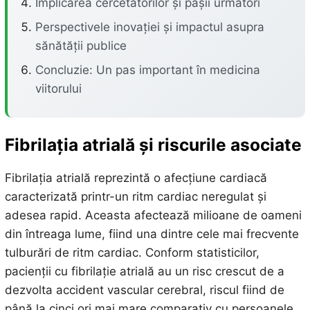
Implicarea cercetătorilor și pașii următori
Perspectivele inovației și impactul asupra
sănătății publice
Concluzie: Un pas important în medicina
viitorului
Fibrilația atrială și riscurile asociate
Fibrilația atrială reprezintă o afecțiune cardiacă
caracterizată printr-un ritm cardiac neregulat și
adesea rapid. Aceasta afectează milioane de oameni
din întreaga lume, fiind una dintre cele mai frecvente
tulburări de ritm cardiac. Conform statisticilor,
pacienții cu fibrilație atrială au un risc crescut de a
dezvolta accident vascular cerebral, riscul fiind de
până la cinci ori mai mare comparativ cu persoanele