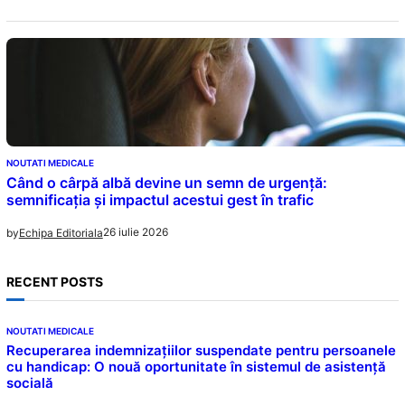
NOUTATI MEDICALE
Când o cârpă albă devine un semn de urgență:
semnificația și impactul acestui gest în trafic
26 iulie 2026
by
Echipa Editoriala
RECENT POSTS
NOUTATI MEDICALE
Recuperarea indemnizațiilor suspendate pentru persoanele
cu handicap: O nouă oportunitate în sistemul de asistență
socială