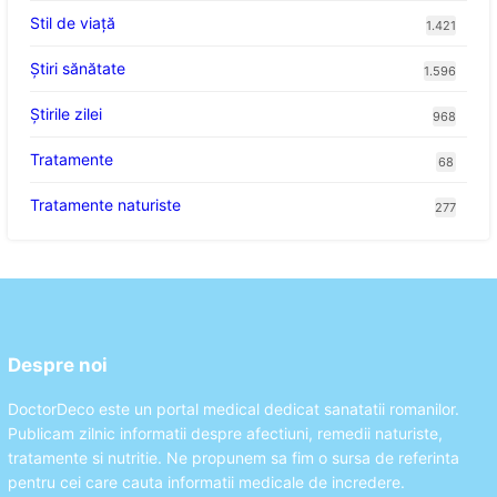
Stil de viaţă
1.421
Ştiri sănătate
1.596
Știrile zilei
968
Tratamente
68
Tratamente naturiste
277
Despre noi
DoctorDeco este un portal medical dedicat sanatatii romanilor.
Publicam zilnic informatii despre afectiuni, remedii naturiste,
tratamente si nutritie. Ne propunem sa fim o sursa de referinta
pentru cei care cauta informatii medicale de incredere.