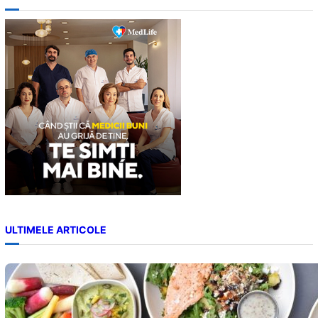
r
c
h
ULTIMELE ARTICOLE