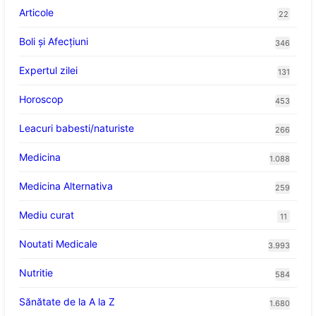
Articole
22
Boli și Afecțiuni
346
Expertul zilei
131
Horoscop
453
Leacuri babesti/naturiste
266
Medicina
1.088
Medicina Alternativa
259
Mediu curat
11
Noutati Medicale
3.993
Nutritie
584
Sănătate de la A la Z
1.680