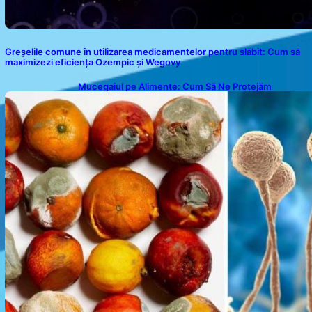
Greșelile comune în utilizarea medicamentelor pentru slăbit: Cum să
maximizezi eficiența Ozempic și Wegovy
Mucegaiul pe Alimente: Cum Să Ne Protejăm
Sănătatea?