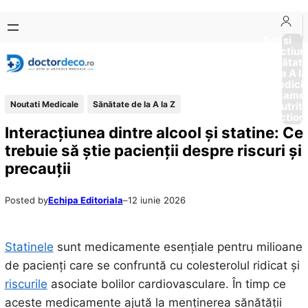
Sari
Skip
la
to
Boli si
Afectiun
conținut
content
Sănătat
de la A la
Medici
Tratame
Noutati Medicale
Sănătate de la A la Z
Nutriti
Diction
Interacțiunea dintre alcool și statine: Ce
trebuie să știe pacienții despre riscuri și
precauții
Posted by
Echipa Editoriala
–
12 iunie 2026
Statinele
sunt medicamente esențiale pentru milioane
de pacienți care se confruntă cu colesterolul ridicat și
riscurile
asociate bolilor cardiovasculare. În timp ce
aceste medicamente ajută la menținerea sănătății