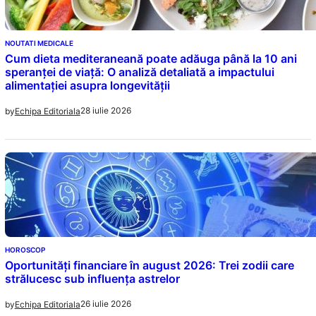
NOUTATI MEDICALE
Cum dieta mediteraneană poate adăuga până la 10 ani
speranței de viață: O analiză detaliată a impactului
alimentației asupra longevității
28 iulie 2026
by
Echipa Editoriala
HOROSCOP
Oportunități financiare în august 2026: Trei zodii care
strălucesc sub influența astrelor
26 iulie 2026
by
Echipa Editoriala