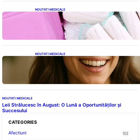
NOUTATI MEDICALE
Tampoanele menstruale: O analiză profundă
a riscurilor legate de metale toxice
NOUTATI MEDICALE
Ceaiul – Băutura care protejează inima:
Descoperiri recente despre beneficiile
consumului zilnic
NOUTATI MEDICALE
Leii Strălucesc în August: O Lună a Oportunităților și
Succesului
CATEGORIES
Afectiuni
102