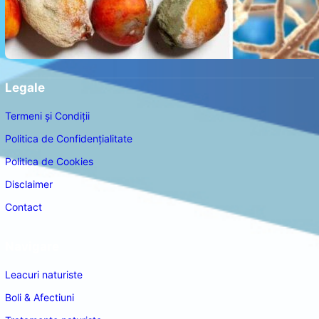
Legale
Termeni și Condiții
Politica de Confidențialitate
Politica de Cookies
Disclaimer
Contact
Navigare
Leacuri naturiste
Boli & Afectiuni