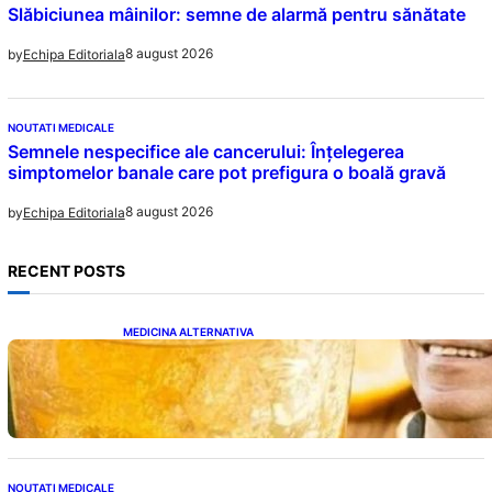
Slăbiciunea mâinilor: semne de alarmă pentru sănătate
8 august 2026
by
Echipa Editoriala
NOUTATI MEDICALE
Semnele nespecifice ale cancerului: Înțelegerea
simptomelor banale care pot prefigura o boală gravă
8 august 2026
by
Echipa Editoriala
RECENT POSTS
MEDICINA ALTERNATIVA
Cele cinci băuturi esențiale pentru
menținerea glicemiei sub control pe timpul
nopții: Ghidul specialistului
NOUTATI MEDICALE