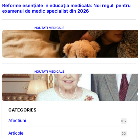
Reforme esențiale în educația medicală: Noi reguli pentru
examenul de medic specialist din 2026
NOUTATI MEDICALE
Somnul Sănătos: Câte Ore Trebuie Să Dormi
în Funcție de Vârstă și Impactul Asupra
Sănătății
NOUTATI MEDICALE
Longevitatea în Rândul Celebrităților: Lecții
din Viața Prințului Philip și a Altora care Au
Fost Pe Punctul de a Împlini 100 de Ani
CATEGORIES
Afectiuni
102
Articole
22