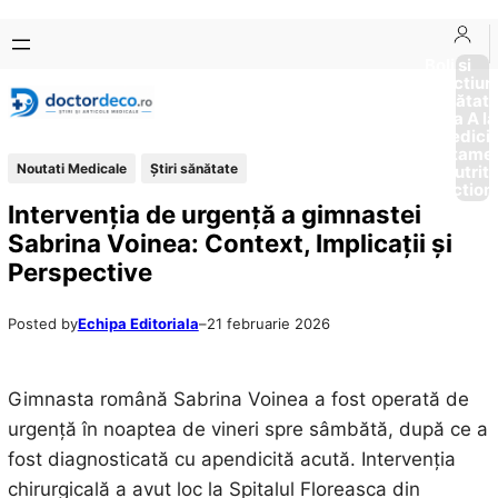
Sari
Skip
la
to
Boli si
Afectiun
conținut
content
Sănătat
de la A la
Medici
Tratame
Noutati Medicale
Ştiri sănătate
Nutriti
Diction
Intervenția de urgență a gimnastei
Sabrina Voinea: Context, Implicații și
Perspective
Posted by
Echipa Editoriala
–
21 februarie 2026
Gimnasta română Sabrina Voinea a fost operată de
urgență în noaptea de vineri spre sâmbătă, după ce a
fost diagnosticată cu apendicită acută. Intervenția
chirurgicală a avut loc la Spitalul Floreasca din