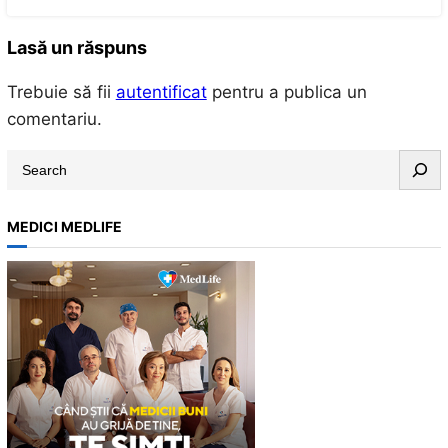
Lasă un răspuns
Trebuie să fii
autentificat
pentru a publica un
comentariu.
S
e
a
MEDICI MEDLIFE
r
c
h