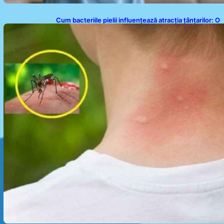
Cum bacteriile pielii influențează atracția țânțarilor: O
nouă viziune asupra alegerii victimelor