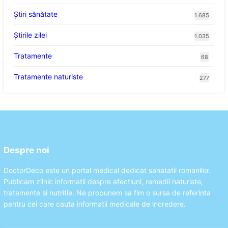
Ştiri sănătate
1.685
Știrile zilei
1.035
Tratamente
68
Tratamente naturiste
277
Despre noi
DoctorDeco este un portal medical dedicat sanatatii romanilor.
Publicam zilnic informatii despre afectiuni, remedii naturiste,
tratamente si nutritie. Ne propunem sa fim o sursa de referinta
pentru cei care cauta informatii medicale de incredere.