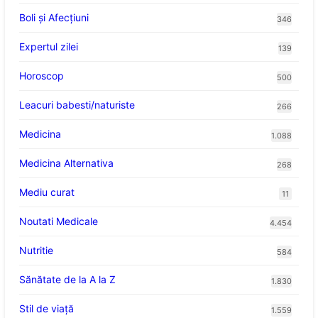
Boli și Afecțiuni
346
Expertul zilei
139
Horoscop
500
Leacuri babesti/naturiste
266
Medicina
1.088
Medicina Alternativa
268
Mediu curat
11
Noutati Medicale
4.454
Nutritie
584
Sănătate de la A la Z
1.830
Stil de viaţă
1.559