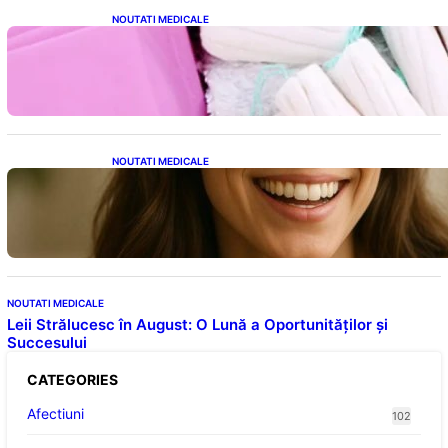
NOUTATI MEDICALE
Tampoanele menstruale: O analiză profundă
a riscurilor legate de metale toxice
NOUTATI MEDICALE
Ceaiul – Băutura care protejează inima:
Descoperiri recente despre beneficiile
consumului zilnic
NOUTATI MEDICALE
Leii Strălucesc în August: O Lună a Oportunităților și
Succesului
CATEGORIES
Afectiuni
102