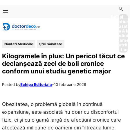
Sari
Skip
la
to
Boli si
Afectiun
conținut
content
Sănătat
de la A la
Medici
Tratame
Noutati Medicale
Ştiri sănătate
Nutriti
Diction
Kilogramele în plus: Un pericol tăcut ce
declanșează zeci de boli cronice
conform unui studiu genetic major
Posted by
Echipa Editoriala
–
10 februarie 2026
Obezitatea, o problemă globală în continuă
expansiune, este asociată nu doar cu disconfortul
fizic, ci și cu o gamă largă de afecțiuni cronice care
afectează milioane de oameni din întreaga lume.