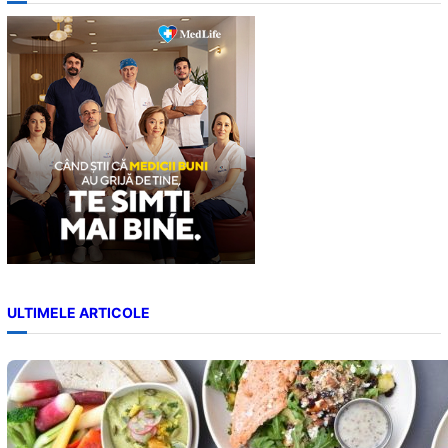
c
h
ULTIMELE ARTICOLE