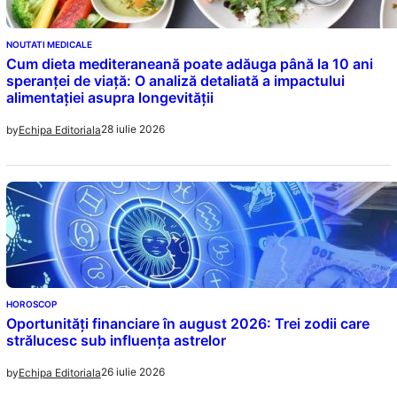
NOUTATI MEDICALE
Cum dieta mediteraneană poate adăuga până la 10 ani
speranței de viață: O analiză detaliată a impactului
alimentației asupra longevității
28 iulie 2026
by
Echipa Editoriala
HOROSCOP
Oportunități financiare în august 2026: Trei zodii care
strălucesc sub influența astrelor
26 iulie 2026
by
Echipa Editoriala