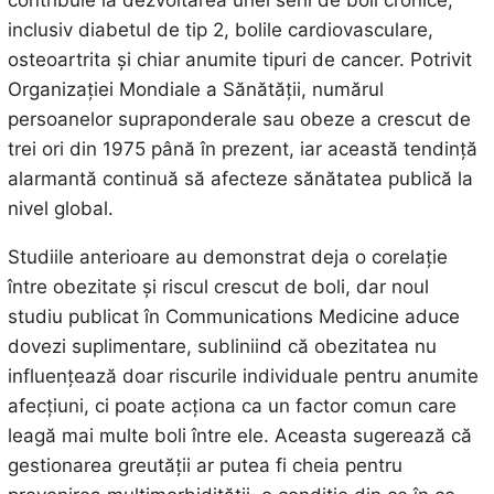
contribuie la dezvoltarea unei serii de boli cronice,
inclusiv diabetul de tip 2, bolile cardiovasculare,
osteoartrita și chiar anumite tipuri de cancer. Potrivit
Organizației Mondiale a Sănătății, numărul
persoanelor supraponderale sau obeze a crescut de
trei ori din 1975 până în prezent, iar această tendință
alarmantă continuă să afecteze sănătatea publică la
nivel global.
Studiile anterioare au demonstrat deja o corelație
între obezitate și riscul crescut de boli, dar noul
studiu publicat în Communications Medicine aduce
dovezi suplimentare, subliniind că obezitatea nu
influențează doar riscurile individuale pentru anumite
afecțiuni, ci poate acționa ca un factor comun care
leagă mai multe boli între ele. Aceasta sugerează că
gestionarea greutății ar putea fi cheia pentru