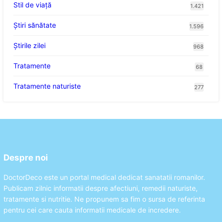
Stil de viaţă
1.421
Ştiri sănătate
1.596
Știrile zilei
968
Tratamente
68
Tratamente naturiste
277
Despre noi
DoctorDeco este un portal medical dedicat sanatatii romanilor.
Publicam zilnic informatii despre afectiuni, remedii naturiste,
tratamente si nutritie. Ne propunem sa fim o sursa de referinta
pentru cei care cauta informatii medicale de incredere.