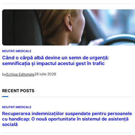
NOUTATI MEDICALE
Când o cârpă albă devine un semn de urgență:
semnificația și impactul acestui gest în trafic
26 iulie 2026
by
Echipa Editoriala
RECENT POSTS
NOUTATI MEDICALE
Recuperarea indemnizațiilor suspendate pentru persoanele
cu handicap: O nouă oportunitate în sistemul de asistență
socială