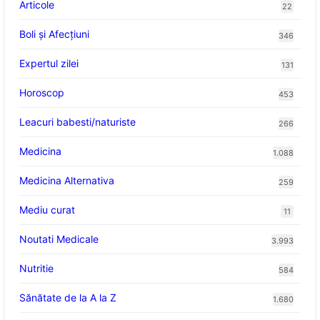
Articole
22
Boli și Afecțiuni
346
Expertul zilei
131
Horoscop
453
Leacuri babesti/naturiste
266
Medicina
1.088
Medicina Alternativa
259
Mediu curat
11
Noutati Medicale
3.993
Nutritie
584
Sănătate de la A la Z
1.680