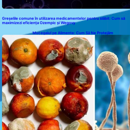
Greșelile comune în utilizarea medicamentelor pentru slăbit: Cum să
maximizezi eficiența Ozempic și Wegovy
Mucegaiul pe Alimente: Cum Să Ne Protejăm
Sănătatea?