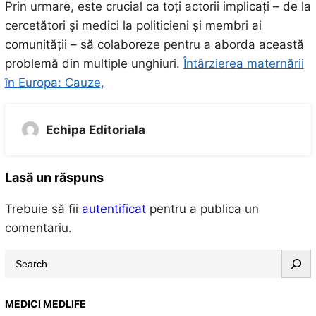
Prin urmare, este crucial ca toți actorii implicați – de la
cercetători și medici la politicieni și membri ai
comunității – să colaboreze pentru a aborda această
problemă din multiple unghiuri.
Întârzierea maternării
în Europa: Cauze,
Echipa Editoriala
Lasă un răspuns
Trebuie să fii
autentificat
pentru a publica un
comentariu.
S
e
a
MEDICI MEDLIFE
r