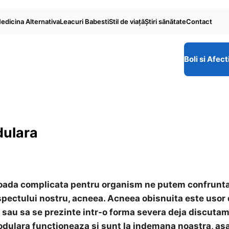
edicina Alternativa
Leacuri Babesti
Stil de viaţă
Ştiri sănătate
Contact
Boli si Afect
dulara
rioada complicata pentru organism ne putem confrunt
spectului nostru, acneea. Acneea obisnuita este usor
e sau sa se prezinte intr-o forma severa deja discuta
dulara functioneaza si sunt la indemana noastra, as