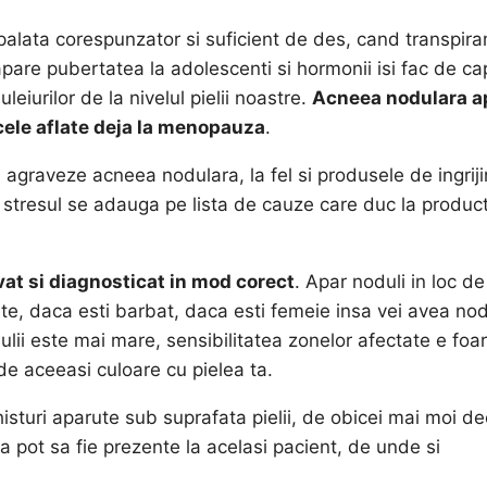
i spalata corespunzator si suficient de des, cand transpir
pare pubertatea la adolescenti si hormonii isi fac de ca
iurilor de la nivelul pielii noastre.
Acneea nodulara a
a cele aflate deja la menopauza
.
 agraveze acneea nodulara, la fel si produsele de ingriji
si stresul se adauga pe lista de cauze care duc la produc
at si diagnosticat in mod corect
. Apar noduli in loc de
 spate, daca esti barbat, daca esti femeie insa vei avea nod
ulii este mai mare, sensibilitatea zonelor afectate e foa
i de aceeasi culoare cu pielea ta.
sturi aparute sub suprafata pielii, de obicei mai moi de
a pot sa fie prezente la acelasi pacient, de unde si