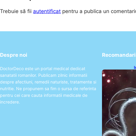
Trebuie să fii
autentificat
pentru a publica un comentari
Despre noi
Recomandari 
I
DoctorDeco este un portal medical dedicat
ș
sanatatii romanilor. Publicam zilnic informatii
î
despre afectiuni, remedii naturiste, tratamente si
nutritie. Ne propunem sa fim o sursa de referinta
pentru cei care cauta informatii medicale de
incredere.