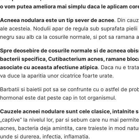
o vom putea ameliora mai simplu daca le aplicam cor
Acneea nodulara este un tip sever de acnee
. Din cauz
ale acesteia. Nodulii apar de regula sub suprafata pielii 
negru sau alb ca la cosurile normale, si pot sa ramana a
Spre deosebire de cosurile normale si de acneea obisn
bacterii specifica, Cutibacterium acnes, ramane blocata
asociate cu aceasta afectiune atipica
. Daca nu e trat
va duce la aparitia unor cicatrice foarte urate.
Barbatii si baietii pot sa se confrunte cu o astfel de pr
hormonal este dat peste cap in tot organismul.
Cauzele acneei nodulare sunt cele clasice, intalnite s
„captive” la nivelul lor, par si sebum care nu mai permit
acnes, bacteria deja amintita, care traieste in mod natural
unde si durerea, infectia, inflamatia.