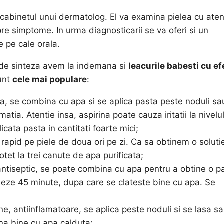
cabinetul unui dermatolog. El va examina pielea cu aten
re simptome. In urma diagnosticarii se va oferi si un
 pe cale orala.
 de sinteza avem la indemana si
leacurile babesti cu ef
sunt
cele mai populare
:
a, se combina cu apa si se aplica pasta peste noduli sa
atia. Atentie insa, aspirina poate cauza iritatii la nivelu
licata pasta in cantitati foarte mici;
 rapid pe piele de doua ori pe zi. Ca sa obtinem o soluti
tet la trei canute de apa purificata;
antiseptic, se poate combina cu apa pentru a obtine o p
oneze 45 minute, dupa care se clateste bine cu apa. Se
ne, antiinflamatoare, se aplica peste noduli si se lasa sa
na bine cu apa calduta;