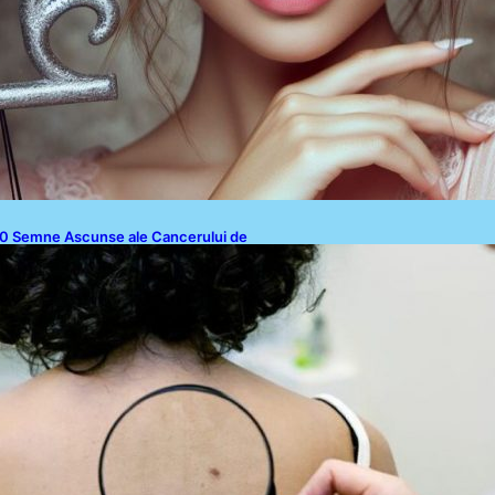
0 Semne Ascunse ale Cancerului de
iele: Ce Trebuie să Știm pentru a Ne
roteja