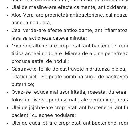
Ulei de masline-are efecte calmante, antioxidante, 
Aloe Vera-are proprietati antibacteriene, calmeaza, r
acneea nodulara;
Ceai verde-are efecte antioxidante, antiinflamatoare 
lasa sa actioneze cateva minute;
Miere de albine-are proprietati antibacteriene, redu
tipica acneei nodulare. Mierea de albine penetreaza
produce astfel de noduli;
Castravete-feliile de castravete hidrateaza pielea,
iritatiei pielii. Se poate combina sucul de castrav
puternice;
Ovaz-se reduce mai usor iritatia, roseata, durerea
folosi in diverse produse naturale pentru ingrijirea zi
Ulei de jojoba-are proprietati antibacteriene, antif
pacientii cu
acnee
nodulara;
Ulei de eucalipt-are proprietati antibacteriene, re