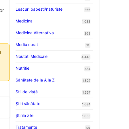
Leacuri babesti/naturiste
or
266
Medicina
1.088
Medicina Alternativa
268
Mediu curat
11
l
Noutati Medicale
4.448
Nutritie
584
Sănătate de la A la Z
1.827
Stil de viaţă
1.557
Ştiri sănătate
1.684
Știrile zilei
1.035
Tratamente
68