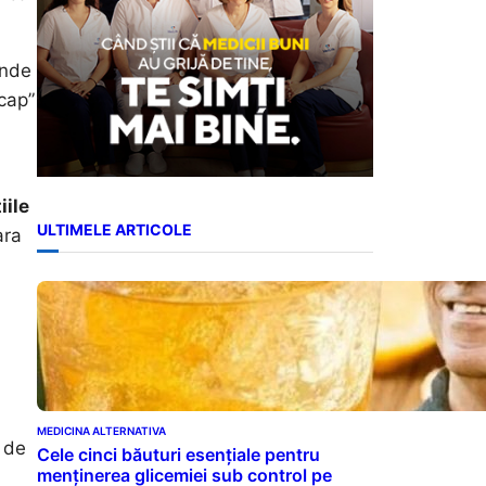
unde
„cap”
iile
ULTIMELE ARTICOLE
ara
MEDICINA ALTERNATIVA
, de
Cele cinci băuturi esențiale pentru
menținerea glicemiei sub control pe