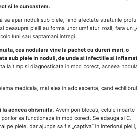
ect si le cunoastem.
a sa apar noduli sub piele, fiind afectate straturile prof
si deasupra pielii au forma unor umflaturi rosii, fara un 
colo luni sau saptamani intregi.
uita, cea nodulara vine la pachet cu dureri mari, o
 sub piele in noduli, de unde si infectiile si inflamat
ata la timp si diagnosticata in mod corect, acneea nodul
oblema medicala, mai ales in adolescenta, cand echilibrul
i la acneea obisnuita
. Avem pori blocati, celule moarte
e porilor sa functioneze in mod corect. Se adauga si C.
 pe piele, dar ajunge sa fie „captiva” in interiorul pielii