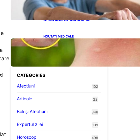
cardiovasculare: Patru
exerciții simple pentru
reducerea tensiunii
arteriale la domiciliu
se
NOUTATI MEDICALE
Cum bacteriile pielii
influențează atracția
ta
țânțarilor: O nouă viziune
care
asupra alegerii victimelor
si
CATEGORIES
Afectiuni
102
Articole
22
Boli și Afecțiuni
346
Expertul zilei
139
lat
Horoscop
499