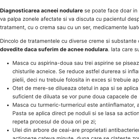
Diagnosticarea acneei nodulare
se poate face doar in 
va palpa zonele afectate si va discuta cu pacientul desp
tratament, cu o crema sau cu un ser, medicamente luate
Dincolo de tratamentele cu diverse creme si substante
dovedite daca suferim de acnee nodulara
. Iata care 
Masca cu aspirina-doua sau trei aspirine se piseaz
chisturile acneice. Se reduce astfel durerea si inflam
pielii, deci nu trebuie folosita in exces si trebuie ap
Otet de mere-se dilueaza otetul in apa si se aplica
suficient de diluata se vor pune doua capacele de o
Masca cu turmeric-turmericul este antiinflamator, 
Pasta se aplica direct pe noduli si se lasa sa acti
repeta procesul de doua ori pe zi;
Ulei din arbore de ceai-are proprietati antibacterie
actioneze cateva minute, dupa care se clateste zo