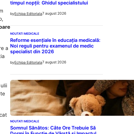
timpul nopții: Ghidul specialistului
am
7 august 2026
by
Echipa Editoriala
p,
pare
NOUTATI MEDICALE
Reforme esențiale în educația medicală:
Noi reguli pentru examenul de medic
re a
specialist din 2026
tia
7 august 2026
by
Echipa Editoriala
ulii
rte
cat
NOUTATI MEDICALE
Somnul Sănătos: Câte Ore Trebuie Să
Dormi în Funcție de Vârstă și Impactul