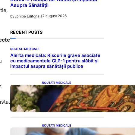
Asupra Sănătății
tie,
7 august 2026
by
Echipa Editoriala
RECENT POSTS
ecte
NOUTATI MEDICALE
Alerta medicală: Riscurile grave asociate
cu medicamentele GLP-1 pentru slăbit și
u
impactul asupra sănătății publice
l
NOUTATI MEDICALE
e
Postul Adormirii Maicii
Domnului: Tradiții,
Superstiții și Implicații
asta.
Spiritualitate în 2026
NOUTATI MEDICALE
Îmbunătățirea sănătății