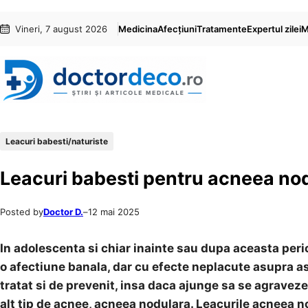
Sari
Skip
Vineri, 7 august 2026
Medicina
Afecțiuni
Tratamente
Expertul zilei
M
la
to
conținut
content
Leacuri babesti/naturiste
Leacuri babesti pentru acneea no
Posted by
Doctor D.
–
12 mai 2025
In adolescenta si chiar inainte sau dupa aceasta pe
o afectiune banala, dar cu efecte neplacute asupra a
tratat si de prevenit, insa daca ajunge sa se agravez
alt tip de acnee, acneea nodulara. Leacurile
acneea no