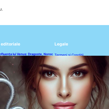
u.
editoriale
Legale
nfluența lui Venus: Dragoste, Noroc
Termeni și Condiții
i Oportunități pentru Tauri și Balanțe
n Weekendul 8-9 August
Politica de Confidențialitate
Politica de Cookies
Disclaimer
Contact