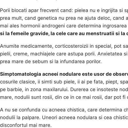
Porii blocati apar frecvent cand: pielea nu e ingrijita s
prea mult, cand genetica nu prea ne ajuta deloc, cand a
mai ales hormonii androgeni care determina ingrosarea ule
si la femeile gravide, la cele care au menstruatii si l
Anumite medicamente, corticosteroizii in special, pot sa
pielii, creme, machiajele care astupa porii. Anxietatea 
prea mare de sebum si la infundarea porilor.
Simptomatologia acneei nodulare este usor de observ
cosurile clasice, ii simti sub piele, ii ai pe fata, piept,
pe barbie, in zona maxilarului. Durerea ce insoteste nod
mare, nodulii sunt rosii, din ce in ce mai rosii, dar pot f
A nu se confunda cu acneea chistica, care determina chi
nodulii la palpare. Uneori acneea nodulara si cea chistic
disconfortul mai mare.