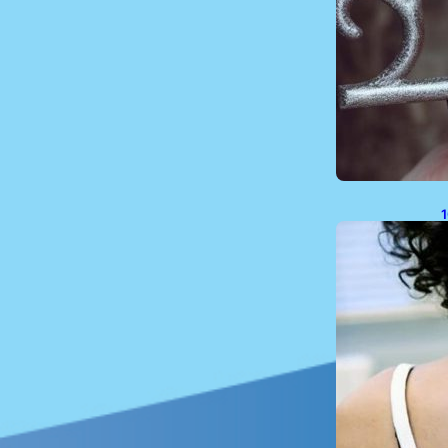
1
P
P