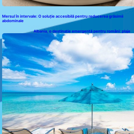
Mersul în intervale: O soluție accesibilă pentru reducerea grăsimii
abdominale
Albania, o destinație emergentă pentru români: plaje
spectaculoase, ape turcoaz și prețuri accesibile