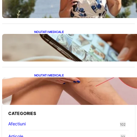
alegere plină de semnificație pentru familia
regală britanică
NOUTATI MEDICALE
Revoluția Bateriilor pentru Telefoane:
Avantaje, Provocări și Viitorul Tehnologiei
Energetice
NOUTATI MEDICALE
Varicele și Umflarea Picioarelor pe Caniculă:
Înțelegerea Simptomelor și Măsurilor de
Prevenție
CATEGORIES
Afectiuni
102
Articole