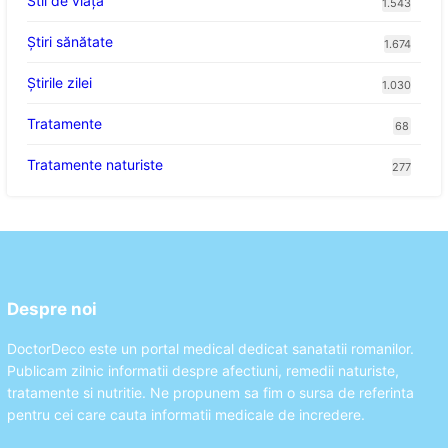
Stil de viaţă
1.543
Ştiri sănătate
1.674
Știrile zilei
1.030
Tratamente
68
Tratamente naturiste
277
Despre noi
DoctorDeco este un portal medical dedicat sanatatii romanilor.
Publicam zilnic informatii despre afectiuni, remedii naturiste,
tratamente si nutritie. Ne propunem sa fim o sursa de referinta
pentru cei care cauta informatii medicale de incredere.