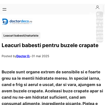
Sari
Skip
la
to
Boli si
Afectiun
conținut
content
Sănătat
de la A la
Medici
Tratame
Leacuri babesti/naturiste
Nutriti
Diction
Leacuri babesti pentru buzele crapate
Posted by
Doctor D.
–
31 mai 2025
Buzele sunt organe extrem de sensibile si e foarte
greu sa le mentii hidratate mereu. In special iarna,
cand e frig si aerul e uscat, dar si vara, ajungem sa
avem buzele crapate. Aceleasi buze crapate apar si
cand nu ne-am hidratat suficient, cand am
consumat alimente, ingrediente picante. Pielea e