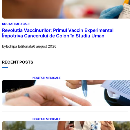
NOUTATI MEDICALE
Revoluția Vaccinurilor: Primul Vaccin Experimental
Împotriva Cancerului de Colon în Studiu Uman
6 august 2026
by
Echipa Editoriala
RECENT POSTS
NOUTATI MEDICALE
Acordul României cu Banca Mondială: O
Analiză Detaliată a Împrumutului și
Condițiilor Impuse
NOUTATI MEDICALE
Nașterea prințesei Eugenie la Lisabona: O