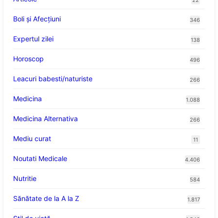
22
Boli și Afecțiuni
346
Expertul zilei
138
Horoscop
496
Leacuri babesti/naturiste
266
Medicina
1.088
Medicina Alternativa
266
Mediu curat
11
Noutati Medicale
4.406
Nutritie
584
Sănătate de la A la Z
1.817