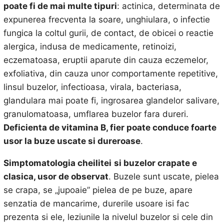
poate fi de mai multe tipuri
: actinica, determinata de
expunerea frecventa la soare, unghiulara, o infectie
fungica la coltul gurii, de contact, de obicei o reactie
alergica, indusa de medicamente, retinoizi,
eczematoasa, eruptii aparute din cauza eczemelor,
exfoliativa, din cauza unor comportamente repetitive,
linsul buzelor, infectioasa, virala, bacteriasa,
glandulara mai poate fi, ingrosarea glandelor salivare,
granulomatoasa, umflarea buzelor fara dureri.
Deficienta de vitamina B, fier poate conduce foarte
usor la buze uscate si dureroase
.
Simptomatologia cheilitei
si buzelor crapate e
clasica, usor de observat
. Buzele sunt uscate, pielea
se crapa, se „jupoaie” pielea de pe buze, apare
senzatia de mancarime, durerile usoare isi fac
prezenta si ele, leziunile la nivelul buzelor si cele din