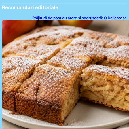
Recomandari editoriale
Prăjitură de post cu mere și scorțișoară: O Delicatesă
Dulce pentru Postul Adormirii Maicii Domnului