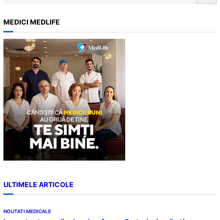
e
a
MEDICI MEDLIFE
r
c
h
ULTIMELE ARTICOLE
NOUTATI MEDICALE