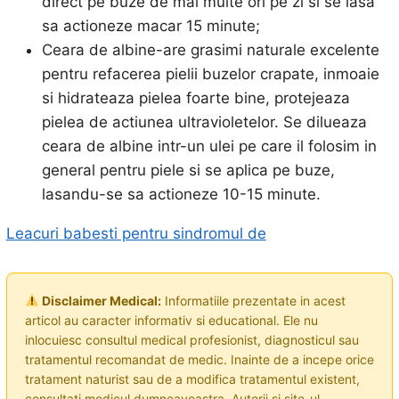
direct pe buze de mai multe ori pe zi si se lasa
sa actioneze macar 15 minute;
Ceara de albine-are grasimi naturale excelente
pentru refacerea pielii buzelor crapate, inmoaie
si hidrateaza pielea foarte bine, protejeaza
pielea de actiunea ultravioletelor. Se dilueaza
ceara de albine intr-un ulei pe care il folosim in
general pentru piele si se aplica pe buze,
lasandu-se sa actioneze 10-15 minute.
Leacuri babesti pentru sindromul de
Disclaimer Medical:
Informatiile prezentate in acest
articol au caracter informativ si educational. Ele nu
inlocuiesc consultul medical profesionist, diagnosticul sau
tratamentul recomandat de medic. Inainte de a incepe orice
tratament naturist sau de a modifica tratamentul existent,
consultati medicul dumneavoastra. Autorii si site-ul