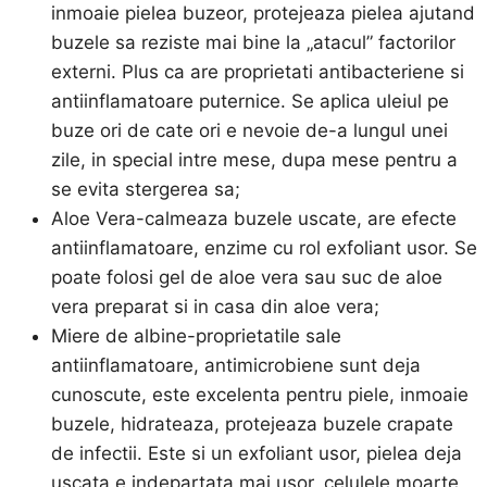
inmoaie pielea buzeor, protejeaza pielea ajutand
buzele sa reziste mai bine la „atacul” factorilor
externi. Plus ca are proprietati antibacteriene si
antiinflamatoare puternice. Se aplica uleiul pe
buze ori de cate ori e nevoie de-a lungul unei
zile, in special intre mese, dupa mese pentru a
se evita stergerea sa;
Aloe Vera-calmeaza buzele uscate, are efecte
antiinflamatoare, enzime cu rol exfoliant usor. Se
poate folosi gel de aloe vera sau suc de aloe
vera preparat si in casa din aloe vera;
Miere de albine-proprietatile sale
antiinflamatoare, antimicrobiene sunt deja
cunoscute, este excelenta pentru piele, inmoaie
buzele, hidrateaza, protejeaza buzele crapate
de infectii. Este si un exfoliant usor, pielea deja
uscata e indepartata mai usor, celulele moarte