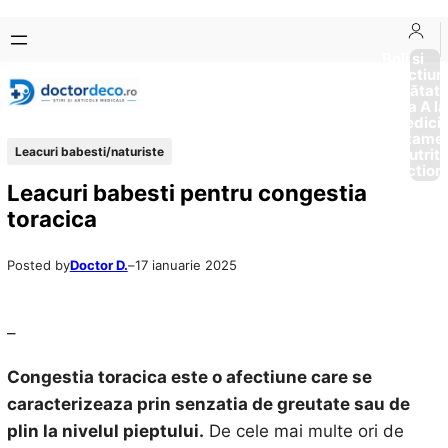
Sari
Skip
la
to
Boli si
Afectiun
conținut
content
Sănătat
de la A la
Medici
Tratame
Leacuri babesti/naturiste
Nutriti
Diction
Leacuri babesti pentru congestia
toracica
Posted by
Doctor D.
–
17 ianuarie 2025
–
Congestia toracica este o afectiune care se
caracterizeaza prin senzatia de greutate sau de
plin la nivelul pieptului.
De cele mai multe ori de