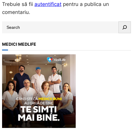
Trebuie să fii
autentificat
pentru a publica un
comentariu.
S
e
a
MEDICI MEDLIFE
r
c
h