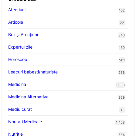
Afectiuni
102
Articole
22
Boli și Afecțiuni
346
Expertul zilei
139
Horoscop
501
Leacuri babesti/naturiste
266
Medicina
1.088
Medicina Alternativa
269
Mediu curat
11
Noutati Medicale
4.458
Nutritie
584