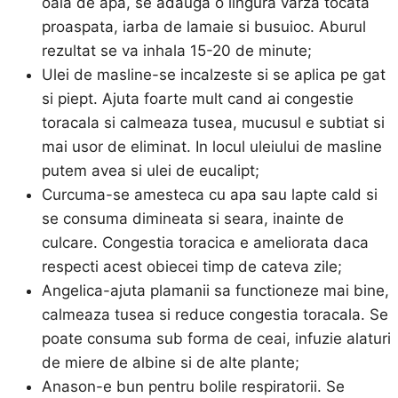
oala de apa, se adauga o lingura varza tocata
proaspata, iarba de lamaie si busuioc. Aburul
rezultat se va inhala 15-20 de minute;
Ulei de masline-se incalzeste si se aplica pe gat
si piept. Ajuta foarte mult cand ai congestie
toracala si calmeaza tusea, mucusul e subtiat si
mai usor de eliminat. In locul uleiului de masline
putem avea si ulei de eucalipt;
Curcuma-se amesteca cu apa sau lapte cald si
se consuma dimineata si seara, inainte de
culcare. Congestia toracica e ameliorata daca
respecti acest obiecei timp de cateva zile;
Angelica-ajuta plamanii sa functioneze mai bine,
calmeaza tusea si reduce congestia toracala. Se
poate consuma sub forma de ceai, infuzie alaturi
de miere de albine si de alte plante;
Anason-e bun pentru bolile respiratorii. Se