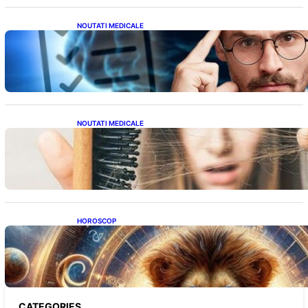
NOUTATI MEDICALE
Inteligența dincolo de note: Semnele unui IQ
ridicat care nu țin de școală
NOUTATI MEDICALE
Semnele unei deficiențe de proteine:
Impactul asupra sănătății tale
HOROSCOP
Portalul Leului 8/8: Oportunități de
Abundență pentru Cinci Zodii în 2026
CATEGORIES