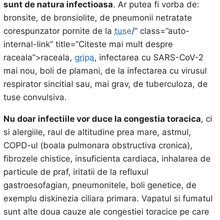
sunt de natura infectioasa
. Ar putea fi vorba de:
bronsite, de bronsiolite, de pneumonii netratate
corespunzator pornite de la
tuse
/” class=”auto-
internal-link” title=”Citeste mai mult despre
raceala”>raceala,
gripa
, infectarea cu SARS-CoV-2
mai nou, boli de plamani, de la infectarea cu virusul
respirator sincitial sau, mai grav, de tuberculoza, de
tuse convulsiva.
Nu doar infectiile vor duce la congestia toracica
, ci
si alergiile, raul de altitudine prea mare, astmul,
COPD-ul (boala pulmonara obstructiva cronica),
fibrozele chistice, insuficienta cardiaca, inhalarea de
particule de praf, iritatii de la refluxul
gastroesofagian, pneumonitele, boli genetice, de
exemplu diskinezia ciliara primara. Vapatul si fumatul
sunt alte doua cauze ale congestiei toracice pe care