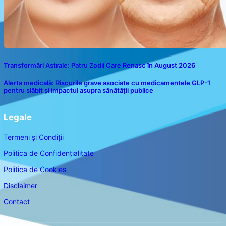
Transformări Astrale: Patru Zodii Care Renasc în August 2026
Alerta medicală: Riscurile grave asociate cu medicamentele GLP-1
pentru slăbit și impactul asupra sănătății publice
Legale
Termeni și Condiții
Politica de Confidențialitate
Politica de Cookies
Disclaimer
Contact