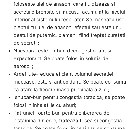
foloseste ulei de anason, care fluidizeaza si
secretiile bronsite si mucusul acumulat la nivelul
inferior al sistemului respirator. Se maseaza usor
pieptul cu ulei de anason, efectul sau este unul
destul de puternic, plamanii fiind treptat curatati
de secretii;
Nucsoara-este un bun decongestionant si
expectorant. Se poate folosi in solutia de
aerosoli;
Ardei iute-reduce eficient volumul secretiei
mucoase, este si antioxidant. Se poate consuma
ca atare la fiecare masa principala a zilei;
Ienupar-bun pentru congestia toracica, se poate
folosi in inhalatiile cu aburi;
Patrunjel-foarte bun pentru eliberarea de
histamina din corp, trateaza tusea si congestia
toracica. Se poate folosi in ceai sau se consuma