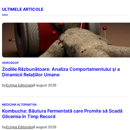
ULTIMELE ARTICOLE
HOROSCOP
Zodiile Răzbunătoare: Analiza Comportamentului și a
Dinamicii Relațiilor Umane
8 august 2026
by
Echipa Editoriala
MEDICINA ALTERNATIVA
Kombucha: Băutura Fermentată care Promite să Scadă
Glicemia în Timp Record
8 august 2026
by
Echipa Editoriala