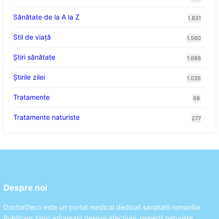
Sănătate de la A la Z
1.831
Stil de viaţă
1.560
Ştiri sănătate
1.686
Știrile zilei
1.035
Tratamente
68
Tratamente naturiste
277
Despre noi
DoctorDeco este un portal medical dedicat sanatatii romanilor.
Publicam zilnic informatii despre afectiuni, remedii naturiste,