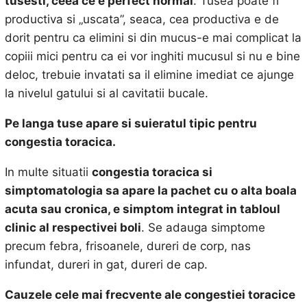
tusesti, ceea ce e perfect normal
. Tusea poate fi
productiva si „uscata”, seaca, cea productiva e de
dorit pentru ca elimini si din mucus-e mai complicat la
copiii mici pentru ca ei vor inghiti mucusul si nu e bine
deloc, trebuie invatati sa il elimine imediat ce ajunge
la nivelul gatului si al cavitatii bucale.
Pe langa tuse apare si suieratul tipic pentru
congestia toracica.
In multe situatii
congestia toracica si
simptomatologia sa apare la pachet cu o alta boala
acuta sau cronica, e simptom integrat in tabloul
clinic al respectivei boli
. Se adauga simptome
precum febra, frisoanele, dureri de corp, nas
infundat, dureri in gat, dureri de cap.
Cauzele cele mai frecvente ale congestiei toracice