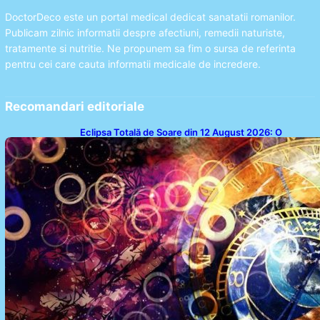
DoctorDeco este un portal medical dedicat sanatatii romanilor.
Publicam zilnic informatii despre afectiuni, remedii naturiste,
tratamente si nutritie. Ne propunem sa fim o sursa de referinta
pentru cei care cauta informatii medicale de incredere.
Recomandari editoriale
Eclipsa Totală de Soare din 12 August 2026: O
Analiză a Impactului asupra Trei Zodii și a Ciclului de
18 Ani