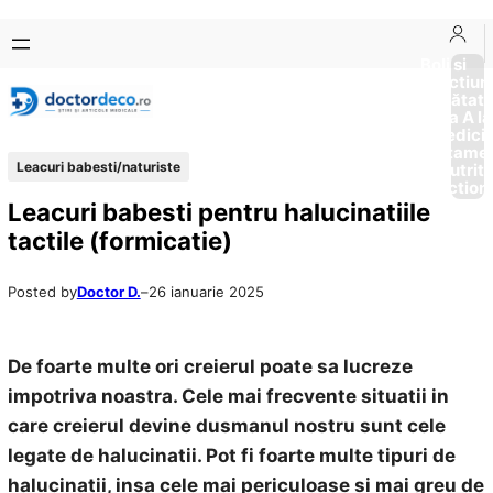
Sari
Skip
la
to
Boli si
Afectiun
conținut
content
Sănătat
de la A la
Medici
Tratame
Leacuri babesti/naturiste
Nutriti
Diction
Leacuri babesti pentru halucinatiile
tactile (formicatie)
Posted by
Doctor D.
–
26 ianuarie 2025
De foarte multe ori creierul poate sa lucreze
impotriva noastra. Cele mai frecvente situatii in
care creierul devine dusmanul nostru sunt cele
legate de halucinatii. Pot fi foarte multe tipuri de
halucinatii, insa cele mai periculoase si mai greu de