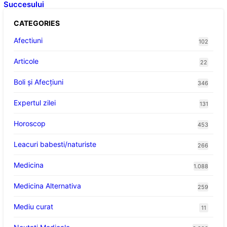
Succesului
CATEGORIES
Afectiuni
102
Articole
22
Boli și Afecțiuni
346
Expertul zilei
131
Horoscop
453
Leacuri babesti/naturiste
266
Medicina
1.088
Medicina Alternativa
259
Mediu curat
11