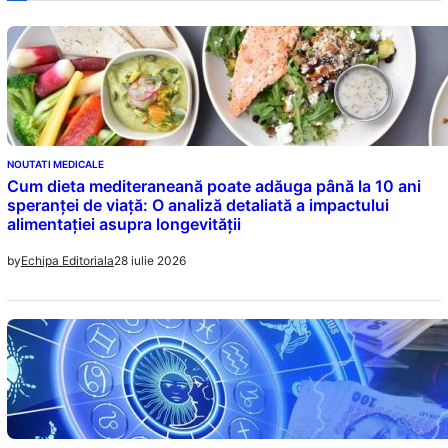
NOUTATI MEDICALE
Cum dieta mediteraneană poate adăuga până la 10 ani
speranței de viață: O analiză detaliată a impactului
alimentației asupra longevității
28 iulie 2026
by
Echipa Editoriala