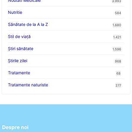
Noutati Medicale
3.993
Nutritie
584
Sănătate de la A la Z
1.680
Stil de viaţă
1.421
Ştiri sănătate
1.596
Știrile zilei
968
Tratamente
68
Tratamente naturiste
277
Despre noi