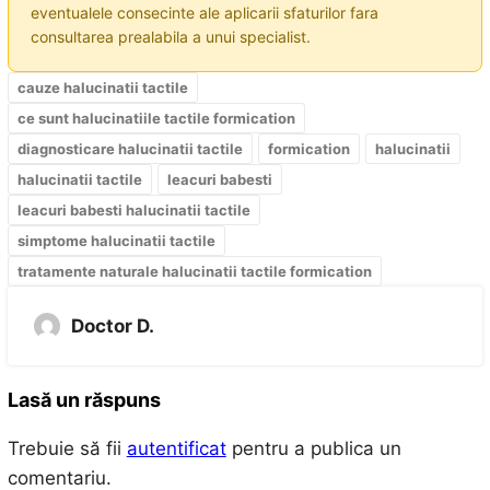
eventualele consecinte ale aplicarii sfaturilor fara
consultarea prealabila a unui specialist.
cauze halucinatii tactile
ce sunt halucinatiile tactile formication
diagnosticare halucinatii tactile
formication
halucinatii
halucinatii tactile
leacuri babesti
leacuri babesti halucinatii tactile
simptome halucinatii tactile
tratamente naturale halucinatii tactile formication
Doctor D.
Lasă un răspuns
Trebuie să fii
autentificat
pentru a publica un
comentariu.