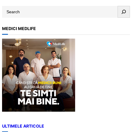
S
e
a
MEDICI MEDLIFE
r
c
h
ULTIMELE ARTICOLE