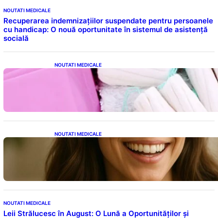
NOUTATI MEDICALE
Recuperarea indemnizațiilor suspendate pentru persoanele
cu handicap: O nouă oportunitate în sistemul de asistență
socială
NOUTATI MEDICALE
Tampoanele menstruale: O analiză profundă
a riscurilor legate de metale toxice
NOUTATI MEDICALE
Ceaiul – Băutura care protejează inima:
Descoperiri recente despre beneficiile
consumului zilnic
NOUTATI MEDICALE
Leii Strălucesc în August: O Lună a Oportunităților și