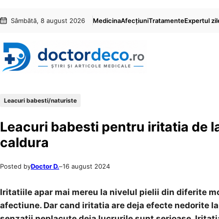
Sari
Skip
Sâmbătă, 8 august 2026
Medicina
Afecțiuni
Tratamente
Expertul zil
la
to
conținut
content
Leacuri babesti/naturiste
Leacuri babesti pentru iritatia de l
caldura
Posted by
Doctor D.
–
16 august 2024
Iritatiile apar mai mereu la nivelul pielii din diferite
afectiune. Dar cand iritatia are deja efecte nedorite la 
senzatii neplacute deja lucrurile sunt serioase. Iritat