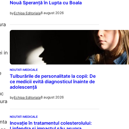
Nouă Speranță în Lupta cu Boala
8 august 2026
by
Echipa Editoriala
ura
i in
NOUTATI MEDICALE
e
Tulburările de personalitate la copii: De
ce medicii evită diagnosticul înainte de
adolescență
uc
8 august 2026
by
Echipa Editoriala
gura
NOUTATI MEDICALE
unta
Inovație în tratamentul colesterolului:
Lipfendra și impactul său asupra