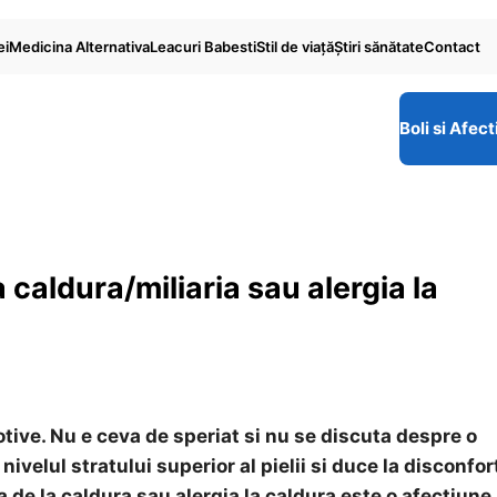
ei
Medicina Alternativa
Leacuri Babesti
Stil de viaţă
Ştiri sănătate
Contact
Boli si Afect
a caldura/miliaria sau alergia la
 motive. Nu e ceva de speriat si nu se discuta despre o
nivelul stratului superior al pielii si duce la disconfort
ia de la caldura sau alergia la caldura este o afectiune