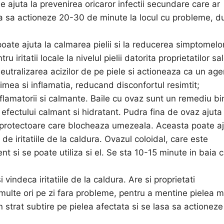
ne ajuta la prevenirea oricaror infectii secundare care ar
sa sa actioneze 20-30 de minute la locul cu probleme, d
ate ajuta la calmarea pielii si la reducerea simptomelo
 iritatii locale la nivelul pielii datorita proprietatilor sa
 neutralizarea acizilor de pe piele si actioneaza ca un age
ea si inflamatia, reducand disconfortul resimtit;
flamatorii si calmante. Baile cu ovaz sunt un remediu bi
a efectului calmant si hidratant. Pudra fina de ovaz ajuta 
ra protectoare care blocheaza umezeala. Aceasta poate a
 de iritatiile de la caldura. Ovazul coloidal, care este
nt si se poate utiliza si el. Se sta 10-15 minute in baia 
vindeca iritatiile de la caldura. Are si proprietati
i multe ori pe zi fara probleme, pentru a mentine pielea 
un strat subtire pe pielea afectata si se lasa sa actionez