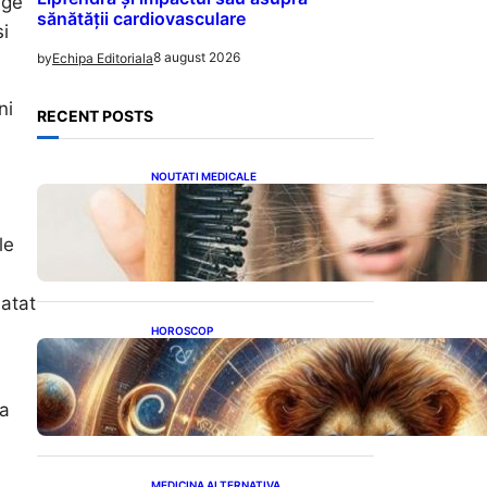
nge
sănătății cardiovasculare
si
8 august 2026
by
Echipa Editoriala
ni
RECENT POSTS
NOUTATI MEDICALE
Semnele unei deficiențe de
proteine: Impactul asupra
sănătății tale
le
 atat
HOROSCOP
Portalul Leului 8/8:
Oportunități de Abundență
pentru Cinci Zodii în 2026
ga
MEDICINA ALTERNATIVA