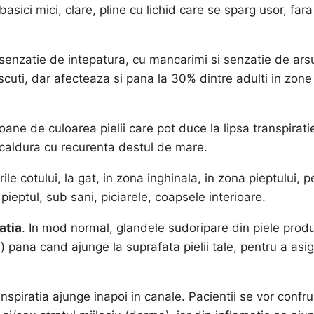
asici mici, clare, pline cu lichid care se sparg usor, fara
o senzatie de intepatura, cu mancarimi si senzatie de ars
scuti, dar afecteaza si pana la 30% dintre adulti in zone
ane de culoarea pielii care pot duce la lipsa transpiratie
a caldura cu recurenta destul de mare.
rile cotului, la gat, in zona inghinala, in zona pieptului, p
pieptul, sub sani, piciarele, coapsele interioare.
atia
. In mod normal, glandele sudoripare din piele prod
re) pana cand ajunge la suprafata pielii tale, pentru a asi
nspiratia ajunge inapoi in canale. Pacientii se vor confr