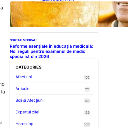
Cele cinci băuturi esențiale
ca
pentru menținerea glicemiei
sub control pe timpul nopții:
Ghidul specialistului
NOUTATI MEDICALE
Reforme esențiale în educația medicală:
Noi reguli pentru examenul de medic
specialist din 2026
CATEGORIES
Afectiuni
102
ind
Articole
22
 la
Boli și Afecțiuni
346
Expertul zilei
139
za
Horoscop
500