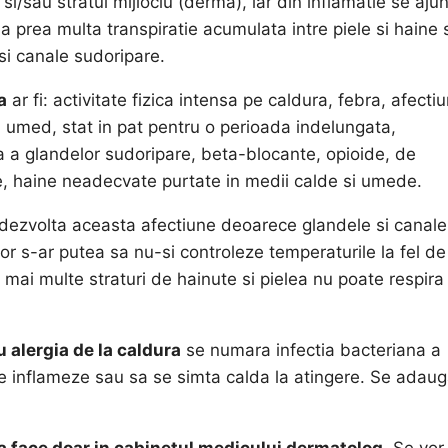
) si/sau stratul mijlociu (derma), iar din inflamatie se aju
e la prea multa transpiratie acumulata intre piele si haine 
 si canale sudoripare.
a
ar fi: activitate fizica intensa pe caldura, febra, afectiu
d, umed, stat in pat pentru o perioada indelungata,
 a glandelor sudoripare, beta-blocante, opioide, de
ce, haine neadecvate purtate in medii calde si umede.
 a dezvolta aceasta afectiune deoarece glandele si canale
lor s-ar putea sa nu-si controleze temperaturile la fel de
 mai multe straturi de hainute si pielea nu poate respira
u alergia de la caldura
se numara infectia bacteriana a
sa se inflameze sau sa se simta calda la atingere. Se adau
 va face doar in cabinetul medicului dermatolog
. Se vor