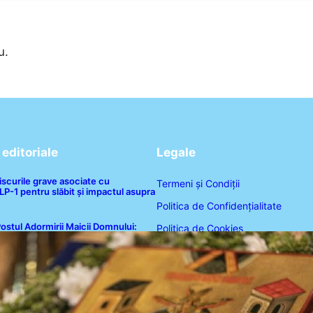
u.
editoriale
Legale
iscurile grave asociate cu
Termeni și Condiții
-1 pentru slăbit și impactul asupra
Politica de Confidențialitate
ostul Adormirii Maicii Domnului:
Politica de Cookies
radiții, Superstiții și Implicații
piritualitate în 2026
Disclaimer
Contact