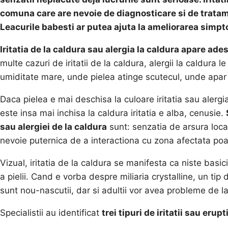
comuna care are nevoie de diagnosticare si de tratame
Leacurile babesti ar putea ajuta la ameliorarea simpt
Iritatia de la caldura sau alergia la caldura apare adese
multe cazuri de iritatii de la caldura, alergii la caldura l
umiditate mare, unde pielea atinge scutecul, unde apar pli
Daca pielea e mai deschisa la culoare iritatia sau alergi
este insa mai inchisa la caldura iritatia e alba, cenusie.
sau alergiei de la caldura
sunt: senzatia de arsura local
nevoie puternica de a interactiona cu zona afectata poa
Vizual, iritatia de la caldura se manifesta ca niste basi
a pielii. Cand e vorba despre miliaria crystalline, un tip
sunt nou-nascutii, dar si adultii vor avea probleme de 
Specialistii au identificat
trei tipuri de iritatii sau erupt