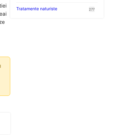
iei
Tratamente naturiste
277
eai
eze
l