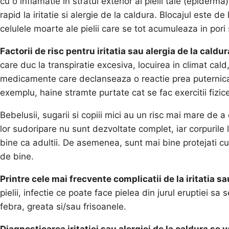
cu o inflamatie in stratul exterior al pielii tale (epiderma
rapid la iritatie si alergie de la caldura. Blocajul este d
celulele moarte ale pielii care se tot acumuleaza in pori
Factorii de risc pentru iritatia sau alergia de la caldur
care duc la transpiratie excesiva, locuirea in climat cal
medicamente care declanseaza o reactie prea puternica
exemplu, haine stramte purtate cat se fac exercitii fizi
Bebelusii, sugarii si copiii mici au un risc mai mare de
lor sudoripare nu sunt dezvoltate complet, iar corpurile 
bine ca adultii. De asemenea, sunt mai bine protejati cu
de bine.
Printre cele mai frecvente complicatii de la iritatia sa
pielii, infectie ce poate face pielea din jurul eruptiei 
febra, greata si/sau frisoanele.
Diagnosticarea iritatiei sau alergiei de la caldura se