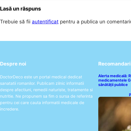
Lasă un răspuns
Trebuie să fii
autentificat
pentru a publica un comentari
Despre noi
Recomandari 
Alerta medicală: R
DoctorDeco este un portal medical dedicat
medicamentele GLP
sanatatii romanilor. Publicam zilnic informatii
sănătății publice
despre afectiuni, remedii naturiste, tratamente si
P
nutritie. Ne propunem sa fim o sursa de referinta
T
pentru cei care cauta informatii medicale de
S
incredere.