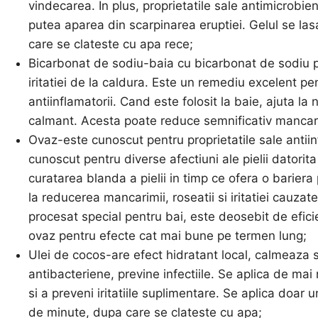
vindecarea. In plus, proprietatile sale antimicrobie
putea aparea din scarpinarea eruptiei. Gelul se la
care se clateste cu apa rece;
Bicarbonat de sodiu-baia cu bicarbonat de sodiu po
iritatiei de la caldura. Este un remediu excelent pentru
antiinflamatorii. Cand este folosit la baie, ajuta la
calmant. Acesta poate reduce semnificativ mancarim
Ovaz-este cunoscut pentru proprietatile sale antiin
cunoscut pentru diverse afectiuni ale pielii datorit
curatarea blanda a pielii in timp ce ofera o barie
la reducerea mancarimii, roseatii si iritatiei cauzate
procesat special pentru bai, este deosebit de eficie
ovaz pentru efecte cat mai bune pe termen lung;
Ulei de cocos-are efect hidratant local, calmeaza si 
antibacteriene, previne infectiile. Se aplica de ma
si a preveni iritatiile suplimentare. Se aplica doar 
de minute, dupa care se clateste cu apa;