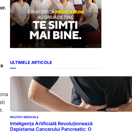
or.
ULTIMELE ARTICOLE
ra
zona
ati
t.
NOUTATI MEDICALE
Inteligența Artificială Revoluționează
Depistarea Cancerului Pancreatic: O