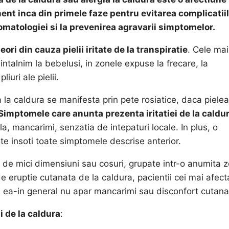
nt inca din primele faze pentru evitarea complicatiil
omatologiei si la prevenirea agravarii simptomelor.
ori din cauza pielii iritate de la transpiratie
. Cele mai
e intalnim la bebelusi, in zonele expuse la frecare, la
uri ale pielii.
a la caldura se manifesta prin pete rosiatice, daca pielea
Simptomele care anunta prezenta iritatiei de la caldu
a, mancarimi, senzatia de intepaturi locale. In plus, o
te insoti toate simptomele descrise anterior.
ci de mici dimensiuni sau cosuri, grupate intr-o anumita 
 de eruptie cutanata de la caldura, pacientii cei mai afect
la ea-in general nu apar mancarimi sau disconfort cutana
ii de la caldura
: