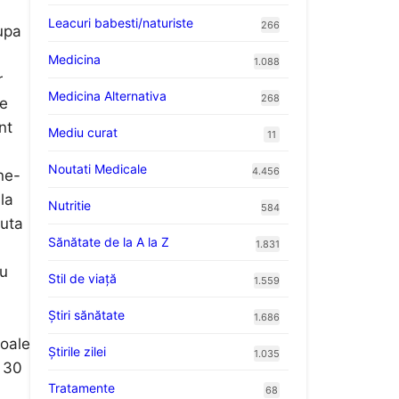
Leacuri babesti/naturiste
266
upa
Medicina
1.088
r
Medicina Alternativa
268
le
nt
Mediu curat
11
Noutati Medicale
4.456
ne-
la
Nutritie
584
juta
Sănătate de la A la Z
1.831
cu
Stil de viaţă
1.559
Ştiri sănătate
1.686
moale
Știrile zilei
1.035
e 30
Tratamente
68