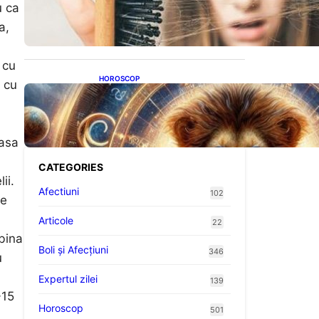
proteine: Impactul asupra
u ca
sănătății tale
a,
 cu
HOROSCOP
e cu
Portalul Leului 8/8:
Oportunități de Abundență
pentru Cinci Zodii în 2026
lasa
CATEGORIES
ii.
Afectiuni
102
se
Articole
22
bina
Boli și Afecțiuni
346
u
Expertul zilei
139
-15
Horoscop
501