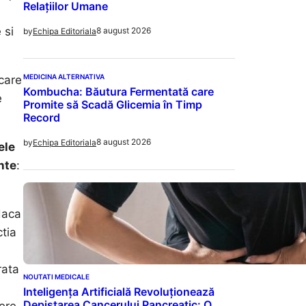
Relațiilor Umane
 si
8 august 2026
by
Echipa Editoriala
MEDICINA ALTERNATIVA
care
Kombucha: Băutura Fermentată care
e
Promite să Scadă Glicemia în Timp
Record
8 august 2026
by
Echipa Editoriala
ele
nte
:
daca
tia
rata
NOUTATI MEDICALE
Inteligența Artificială Revoluționează
Depistarea Cancerului Pancreatic: O
ere