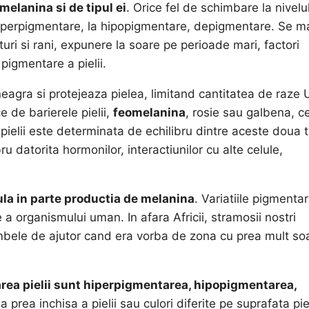
melanina si de tipul ei
. Orice fel de schimbare la nivelu
 hiperpigmentare, la hipopigmentare, depigmentare. Se m
eturi si rani, expunere la soare pe perioade mari, factori
pigmentare a pielii.
agra si protejeaza pielea, limitand cantitatea de raze
e de barierele pielii,
feomelanina
, rosie sau galbena, c
ielii este determinata de echilibru dintre aceste doua t
u datorita hormonilor, interactiunilor cu alte celule,
ula in parte productia de melanina
. Variatiile pigmentari
e a organismului uman. In afara Africii, stramosii nostri
ambele de ajutor cand era vorba de zona cu prea mult so
area pielii sunt hiperpigmentarea, hipopigmentarea,
rea inchisa a pielii sau culori diferite pe suprafata piel