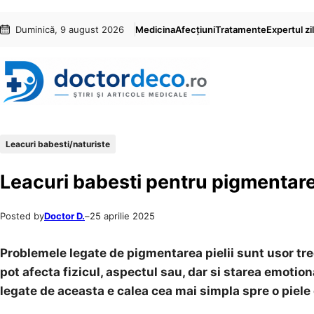
Sari
Skip
Duminică, 9 august 2026
Medicina
Afecțiuni
Tratamente
Expertul zil
la
to
conținut
content
Leacuri babesti/naturiste
Leacuri babesti pentru pigmentarea
Posted by
Doctor D.
–
25 aprilie 2025
Problemele legate de pigmentarea pielii sunt usor tre
pot afecta fizicul, aspectul sau, dar si starea emotio
legate de aceasta e calea cea mai simpla spre o piele 