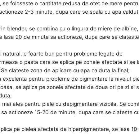
, se foloseste o cantitate redusa de otet de mere pentr
a actioneze 2-3 minute, dupa care se spala cu apa caldut
in blender, se combina cu o lingura de miere de albine,
 se lasa 20 de minute sa actioneze, dupa care se clatest
i natural, e foarte bun pentru probleme legate de
rmeaza o pasta care se aplica pe zonele afectate si se 
e clateste zona de aplicare cu apa calduta la final;
 excelenta pentru probleme de pigmentare la nivelul piel
asa, se aplica pe zonele afectate de doua ori pe zi si 
duta;
 mai ales pentru piele cu depigmentare vizibila. Se com
sa sa actioneze 15-20 de minute, dupa care se clateste c
e aplica pe pielea afectata de hiperpigmentare, se lasa 10