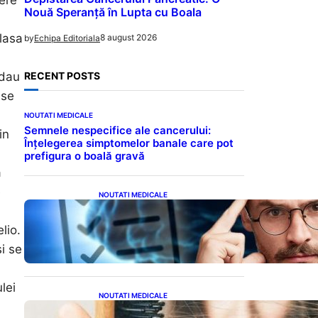
Nouă Speranță în Lupta cu Boala
 lasa
8 august 2026
by
Echipa Editoriala
 dau
RECENT POSTS
 se
NOUTATI MEDICALE
Semnele nespecifice ale cancerului:
in
Înțelegerea simptomelor banale care pot
prefigura o boală gravă
a
e
NOUTATI MEDICALE
Inteligența dincolo de note:
Semnele unui IQ ridicat
lio.
care nu țin de școală
si se
lei
NOUTATI MEDICALE
Semnele unei deficiențe de