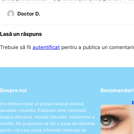
Doctor D.
Lasă un răspuns
Trebuie să fii
autentificat
pentru a publica un comentari
Despre noi
Recomandari 
E
DoctorDeco este un portal medical dedicat
A
sanatatii romanilor. Publicam zilnic informatii
P
despre afectiuni, remedii naturiste, tratamente si
nutritie. Ne propunem sa fim o sursa de referinta
pentru cei care cauta informatii medicale de