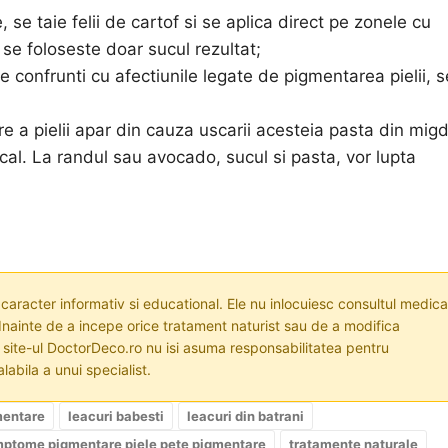
se taie felii de cartof si se aplica direct pe zonele cu
se foloseste doar sucul rezultat;
confrunti cu afectiunile legate de pigmentarea pielii, s
a pielii apar din cauza uscarii acesteia pasta din migd
ocal. La randul sau avocado, sucul si pasta, vor lupta
 caracter informativ si educational. Ele nu inlocuiesc consultul medica
nainte de a incepe orice tratament naturist sau de a modifica
i site-ul DoctorDeco.ro nu isi asuma responsabilitatea pentru
labila a unui specialist.
mentare
leacuri babesti
leacuri din batrani
mptome pigmentare piele pete pigmentare
tratamente naturale