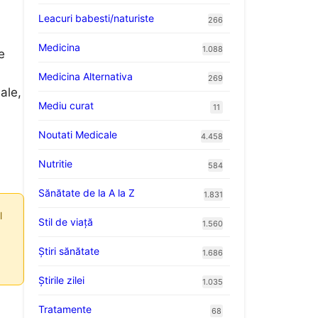
Leacuri babesti/naturiste
266
Medicina
1.088
e
Medicina Alternativa
269
ale,
Mediu curat
11
Noutati Medicale
4.458
Nutritie
584
Sănătate de la A la Z
1.831
l
Stil de viaţă
1.560
Ştiri sănătate
1.686
Știrile zilei
1.035
Tratamente
68