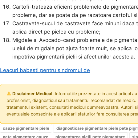
Cartofi-trateaza eficient problemele de pigmentare, 
probleme, dar se poate da pe razatoare cartoful si 
Castravete-sucul de castravete face minuni daca te 
aplica direct pe pielea cu probleme;
Migdale si Avocado-cand problemele de pigmentare 
uleiul de migdale pot ajuta foarte mult, se aplica l
impotriva pigmentarii pielii si afectiunilor acesteia.
Leacuri babesti pentru sindromul de
Disclaimer Medical:
Informatiile prezentate in acest articol au
profesionist, diagnosticul sau tratamentul recomandat de medic. I
tratamentul existent, consultati medicul dumneavoastra. Autorii s
eventualele consecinte ale aplicarii sfaturilor fara consultarea prea
cauze pigmentare piele
diagnosticare pigmentare piele pete pig
pete pigmentare cauze
pigmentarea pielii pete pigmentare
si