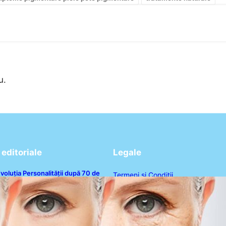
u.
editoriale
Legale
voluția Personalității după 70 de
Termeni și Condiții
ni: Ce Revelații Ne Oferă Studiile
sihologice
Politica de Confidențialitate
Politica de Cookies
Disclaimer