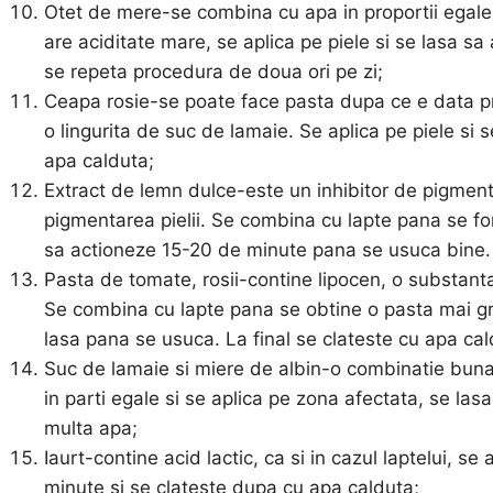
Otet de mere-se combina cu apa in proportii egale
are aciditate mare, se aplica pe piele si se lasa s
se repeta procedura de doua ori pe zi;
Ceapa rosie-se poate face pasta dupa ce e data pr
o lingurita de suc de lamaie. Se aplica pe piele si
apa calduta;
Extract de lemn dulce-este un inhibitor de pigment
pigmentarea pielii. Se combina cu lapte pana se fo
sa actioneze 15-20 de minute pana se usuca bine. S
Pasta de tomate, rosii-contine lipocen, o substanta
Se combina cu lapte pana se obtine o pasta mai gro
lasa pana se usuca. La final se clateste cu apa cal
Suc de lamaie si miere de albin-o combinatie buna
in parti egale si se aplica pe zona afectata, se la
multa apa;
Iaurt-contine acid lactic, ca si in cazul laptelui, s
minute si se clateste dupa cu apa calduta;