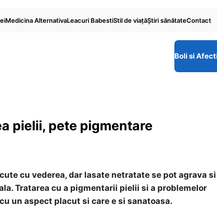
ei
Medicina Alternativa
Leacuri Babesti
Stil de viaţă
Ştiri sănătate
Contact
Boli si Afect
 pielii, pete pigmentare
cute cu vederea, dar lasate netratate se pot agrava si
nala. Tratarea cu
a pigmentarii pielii si a problemelor
cu un aspect placut si care e si sanatoasa.