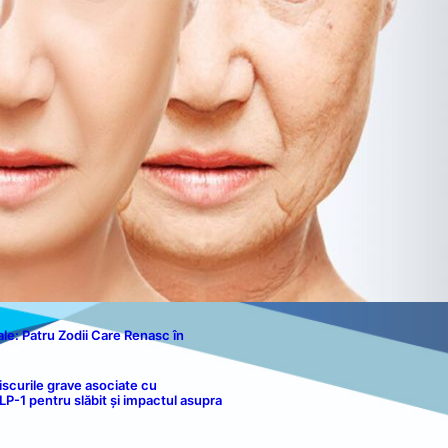
Contact
le: Patru Zodii Care Renasc în
iscurile grave asociate cu
-1 pentru slăbit și impactul asupra