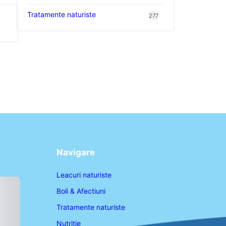
Tratamente naturiste
277
Navigare
Leacuri naturiste
Boli & Afectiuni
Tratamente naturiste
Nutritie