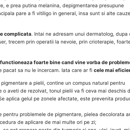
re, e prea putina melanina, depigmentarea presupune
ipala pare a fi vitiligo in general, insa sunt si alte cauze
te complicata
. Intai ne adresam unui dermatolog, dupa 
, trecem prin operatii la nevoie, prin crioterapie, foart
i functioneaza foarte bine cand vine vorba de problem
e pacat sa nu le incercam. Iata care ar fi
cele mai eficie
pigmentare a pielii, contine un compus natural pentru
o aveti de rezolvat, tonul pielii va fi ceva mai deschis 
e aplica gelul pe zonele afectate, este prevenita produc
ne pentru problemele de pigmentare, pielea decolorata a
ocedura de aplicare de mai multe ori pe zi;
e pot prepara paste din turmeric si apa, ulei, iaurt, mi