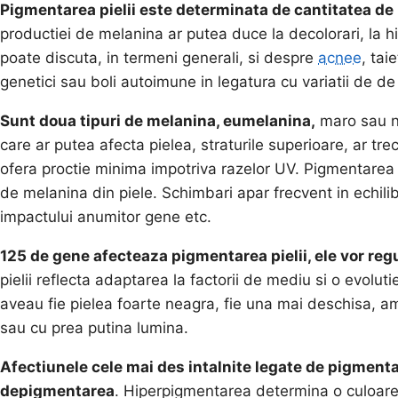
Pigmentarea pielii este determinata de cantitatea de 
productiei de melanina ar putea duce la decolorari, la
poate discuta, in termeni generali, si despre
acnee
, tai
genetici sau boli autoimune in legatura cu variatii de de 
Sunt doua tipuri de melanina, eumelanina,
maro sau ne
care ar putea afecta pielea, straturile superioare, ar trec
ofera proctie minima impotriva razelor UV. Pigmentarea p
de melanina din piele. Schimbari apar frecvent in echilibr
impactului anumitor gene etc.
125 de gene afecteaza pigmentarea pielii, ele vor reg
pielii reflecta adaptarea la factorii de mediu si o evoluti
aveau fie pielea foarte neagra, fie una mai deschisa, 
sau cu prea putina lumina.
Afectiunele cele mai des intalnite legate de pigment
depigmentarea
. Hiperpigmentarea determina o culoarea p