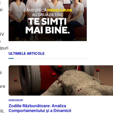
l
ai
 UV
e
ipuri
ULTIMELE ARTICOLE
i
are
HOROSCOP
Zodiile Răzbunătoare: Analiza
Comportamentului și a Dinamicii
ii,