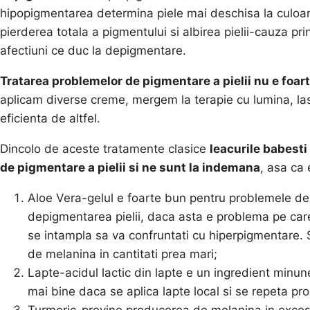
hipopigmentarea determina piele mai deschisa la culoa
pierderea totala a pigmentului si albirea pielii-cauza princ
afectiuni ce duc la depigmentare.
Tratarea problemelor de pigmentare a pielii nu e foar
aplicam diverse creme, mergem la terapie cu lumina, laser
eficienta de altfel.
Dincolo de aceste tratamente clasice
leacurile babest
de pigmentare a pielii si ne sunt la indemana
, asa ca 
Aloe Vera-gelul e foarte bun pentru problemele de 
depigmentarea pielii, daca asta e problema pe care 
se intampla sa va confruntati cu hiperpigmentare. S
de melanina in cantitati prea mari;
Lapte-acidul lactic din lapte e un ingredient minu
mai bine daca se aplica lapte local si se repeta pr
Turmeric-previne producerea de melanina in exces, s