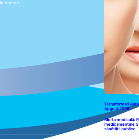
incredere.
Transformări Astra
August 2026
Alerta medicală: R
medicamentele GLP
sănătății publice