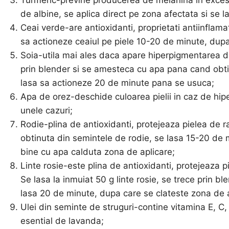
de albine, se aplica direct pe zona afectata si se 
Ceai verde-are antioxidanti, proprietati antiinflam
sa actioneze ceaiul pe piele 10-20 de minute, dupa
Soia-utila mai ales daca apare hiperpigmentarea d
prin blender si se amesteca cu apa pana cand obti
lasa sa actioneze 20 de minute pana se usuca;
Apa de orez-deschide culoarea pielii in caz de hi
unele cazuri;
Rodie-plina de antioxidanti, protejeaza pielea de ra
obtinuta din semintele de rodie, se lasa 15-20 de 
bine cu apa calduta zona de aplicare;
Linte rosie-este plina de antioxidanti, protejeaza 
Se lasa la inmuiat 50 g linte rosie, se trece prin bl
lasa 20 de minute, dupa care se clateste zona de 
Ulei din seminte de struguri-contine vitamina E, C, 
esential de lavanda;