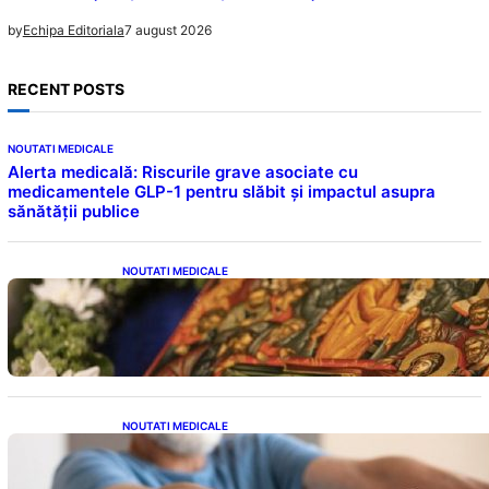
7 august 2026
by
Echipa Editoriala
RECENT POSTS
NOUTATI MEDICALE
Alerta medicală: Riscurile grave asociate cu
medicamentele GLP-1 pentru slăbit și impactul asupra
sănătății publice
NOUTATI MEDICALE
Postul Adormirii Maicii Domnului: Tradiții,
Superstiții și Implicații Spiritualitate în 2026
NOUTATI MEDICALE
Îmbunătățirea sănătății cardiovasculare:
Patru exerciții simple pentru reducerea
tensiunii arteriale la domiciliu