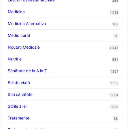
266
Medicina
1.088
Medicina Alternativa
268
Mediu curat
11
Noutati Medicale
4.448
Nutritie
584
Sănătate de la A la Z
1.827
Stil de viaţă
1.557
Ştiri sănătate
1.684
Știrile zilei
1.035
Tratamente
68