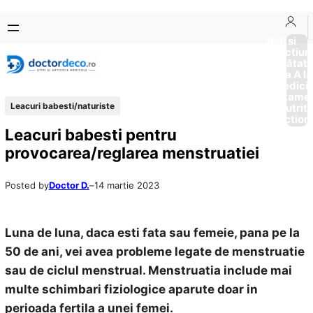
Sari
Skip
la
to
Boli si
Afectiun
conținut
content
Sănătat
de la A la
Medici
Tratame
Leacuri babesti/naturiste
Nutriti
Diction
Leacuri babesti pentru
provocarea/reglarea menstruatiei
Posted by
Doctor D.
–
14 martie 2023
Luna de luna, daca esti fata sau femeie, pana pe la
50 de ani, vei avea probleme legate de menstruatie
sau de ciclul menstrual. Menstruatia include mai
multe schimbari fiziologice aparute doar in
perioada fertila a unei femei.