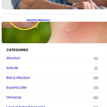
NOUTATI MEDICALE
Cum bacteriile pielii influențează atracția
țânțarilor: O nouă viziune asupra alegerii
victimelor
CATEGORIES
Afectiuni
102
Articole
22
Boli și Afecțiuni
346
Expertul zilei
139
Horoscop
499
Leacuri babesti/naturiste