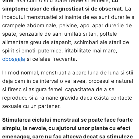
vine
, asa cum o stiu toate fetele si femeile,
cu
simptome usor de diagnosticat si de observat
. La
inceputul menstruatiei si inainte de ea sunt durerile si
crampele abdominale, pelvine, apoi apar durerile de
spate, senzatiile de sani umflati si tari, poftele
alimentare greu de stapanit, schimbari ale starii de
spirit si emotii puternice, iritabilitate mai mare,
oboseala
si cefalee frecventa.
In mod normal, menstruatia apare luna de luna si stii
deja cam in ce interval o vei avea, procesul e natural
si firesc si asigura femeii capacitatea de a se
reproduce si a ramane gravida daca exista contacte
sexuale cu un partener.
Stimularea ciclului menstrual se poate face foarte
simplu, la nevoie, cu ajutorul unor plante cu efect
emenagog, care nu fac altceva decat sa stimuleze