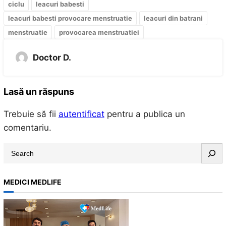
ciclu
leacuri babesti
leacuri babesti provocare menstruatie
leacuri din batrani
menstruatie
provocarea menstruatiei
Doctor D.
Lasă un răspuns
Trebuie să fii
autentificat
pentru a publica un
comentariu.
S
e
a
MEDICI MEDLIFE
r
c
h