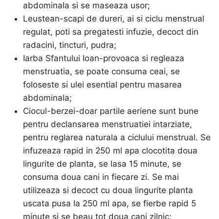
abdominala si se maseaza usor;
Leustean-scapi de dureri, ai si ciclu menstrual
regulat, poti sa pregatesti infuzie, decoct din
radacini, tincturi, pudra;
Iarba Sfantului Ioan-provoaca si regleaza
menstruatia, se poate consuma ceai, se
foloseste si ulei esential pentru masarea
abdominala;
Ciocul-berzei-doar partile aeriene sunt bune
pentru declansarea menstruatiei intarziate,
pentru reglarea naturala a ciclului menstrual. Se
infuzeaza rapid in 250 ml apa clocotita doua
lingurite de planta, se lasa 15 minute, se
consuma doua cani in fiecare zi. Se mai
utilizeaza si decoct cu doua lingurite planta
uscata pusa la 250 ml apa, se fierbe rapid 5
minute si se beau tot doua cani zilnic;