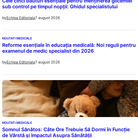
Cele cinci băuturi esențiale pentru menținerea glicemiei
sub control pe timpul nopții: Ghidul specialistului
7 august 2026
by
Echipa Editoriala
NOUTATI MEDICALE
Reforme esențiale în educația medicală: Noi reguli pentru
examenul de medic specialist din 2026
7 august 2026
by
Echipa Editoriala
NOUTATI MEDICALE
Somnul Sănătos: Câte Ore Trebuie Să Dormi în Funcție
de Vârstă și Impactul Asupra Sănătății