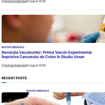
6 august 2026
by
Echipa Editoriala
NOUTATI MEDICALE
Revoluția Vaccinurilor: Primul Vaccin Experimental
Împotriva Cancerului de Colon în Studiu Uman
6 august 2026
by
Echipa Editoriala
RECENT POSTS
NOUTATI MEDICALE
Acordul României cu Banca Mondială: O
Analiză Detaliată a Împrumutului și
Condițiilor Impuse