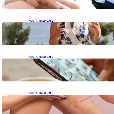
NOUTATI MEDICALE
Nașterea prințesei Eugenie la Lisabona: O
alegere plină de semnificație pentru familia
regală britanică
NOUTATI MEDICALE
Revoluția Bateriilor pentru Telefoane:
Avantaje, Provocări și Viitorul Tehnologiei
Energetice
NOUTATI MEDICALE
Varicele și Umflarea Picioarelor pe Caniculă:
Înțelegerea Simptomelor și Măsurilor de
Prevenție