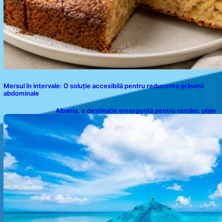
Mersul în intervale: O soluție accesibilă pentru reducerea grăsimii
abdominale
Albania, o destinație emergentă pentru români: plaje
spectaculoase, ape turcoaz și prețuri accesibile