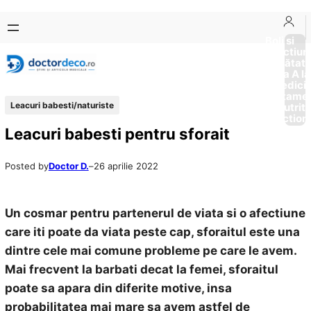
Sari
Skip
la
to
Boli si
Afectiun
conținut
content
Sănătat
de la A la
Medici
Tratame
Leacuri babesti/naturiste
Nutriti
Diction
Leacuri babesti pentru sforait
Posted by
Doctor D.
–
26 aprilie 2022
Un cosmar pentru partenerul de viata si o afectiune
care iti poate da viata peste cap, sforaitul este una
dintre cele mai comune probleme pe care le avem.
Mai frecvent la barbati decat la femei, sforaitul
poate sa apara din diferite motive, insa
probabilitatea mai mare sa avem astfel de