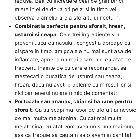
redusa. Bea cu incredere ceai de ghimbir cu
miere in el de doua ori pe zi si in timp vei
observa o ameliorare a sforaitului nocturn;
Combinatia perfecta pentru sforait, hrean,
usturoi si ceapa
. Cele trei ingrediente vor
preveni uscarea nasului, congestia aproape ca
dispare in timp, amigdalele nu mai sunt asa de
inflamate, apneea nu mai apare nici ea atat de
frecvent. Inainte de culcare e recomandat sa
mestecati o bucatica de usturoi sau ceapa,
hrean, daca nu aveti probleme cu mirosul lor si
nici partenerul nu are nimic de comentat;
Portocale sau ananas, chiar si banane pentru
sforait
. Ca sa scapi mai usor de sforait ai nevoie
de mai multa melatonina. Cu cat mai multa
melatonina, cu atat vom avea un somn mai bun,
asa ca trebuie sa cautam sa o avem in cantitati