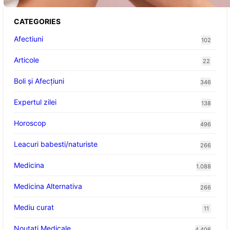
CATEGORIES
Afectiuni
102
Articole
22
Boli și Afecțiuni
346
Expertul zilei
138
Horoscop
496
Leacuri babesti/naturiste
266
Medicina
1.088
Medicina Alternativa
266
Mediu curat
11
Noutati Medicale
4.406