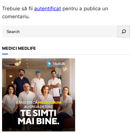
Trebuie să fii
autentificat
pentru a publica un
comentariu.
S
e
a
MEDICI MEDLIFE
r
c
h