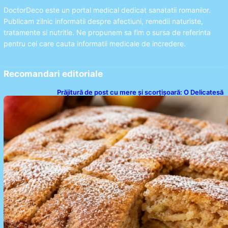
DoctorDeco este un portal medical dedicat sanatatii romanilor.
Publicam zilnic informatii despre afectiuni, remedii naturiste,
tratamente si nutritie. Ne propunem sa fim o sursa de referinta
pentru cei care cauta informatii medicale de incredere.
Recomandari editoriale
Prăjitură de post cu mere și scorțișoară: O Delicatesă
Dulce pentru Postul Adormirii Maicii Domnului