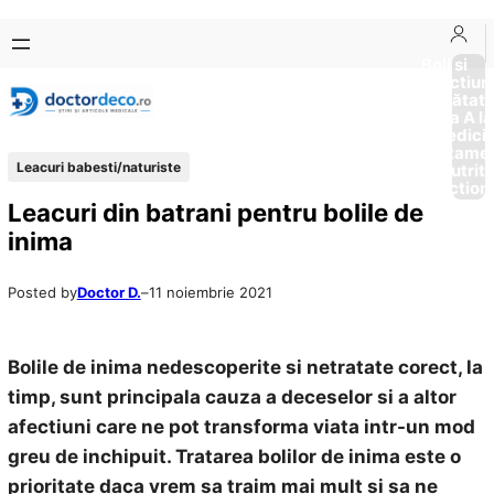
Sari
Skip
la
to
Boli si
Afectiun
conținut
content
Sănătat
de la A la
Medici
Tratame
Leacuri babesti/naturiste
Nutriti
Diction
Leacuri din batrani pentru bolile de
inima
Posted by
Doctor D.
–
11 noiembrie 2021
Bolile de inima nedescoperite si netratate corect, la
timp, sunt principala cauza a deceselor si a altor
afectiuni care ne pot transforma viata intr-un mod
greu de inchipuit. Tratarea bolilor de inima este o
prioritate daca vrem sa traim mai mult si sa ne