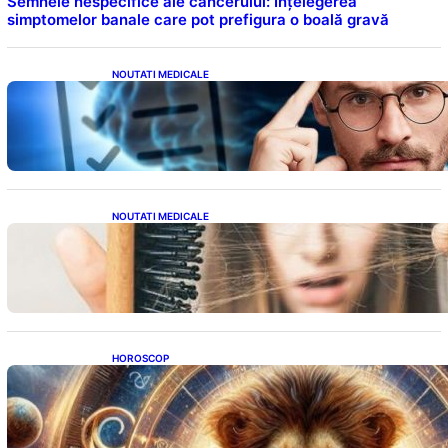
Semnele nespecifice ale cancerului: Înțelegerea
simptomelor banale care pot prefigura o boală gravă
NOUTATI MEDICALE
Inteligența dincolo de note: Semnele unui IQ
ridicat care nu țin de școală
NOUTATI MEDICALE
Semnele unei deficiențe de proteine:
Impactul asupra sănătății tale
HOROSCOP
Portalul Leului 8/8: Oportunități de
Abundență pentru Cinci Zodii în 2026