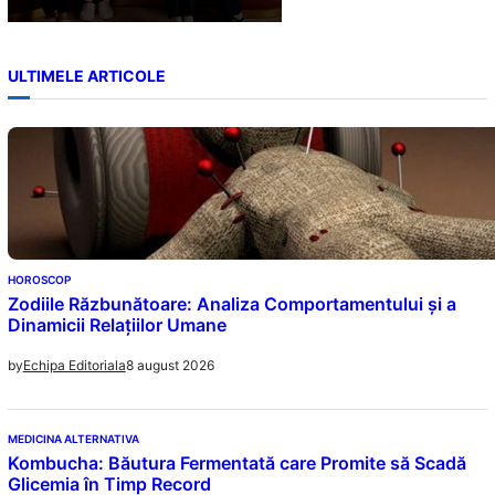
ULTIMELE ARTICOLE
HOROSCOP
Zodiile Răzbunătoare: Analiza Comportamentului și a
Dinamicii Relațiilor Umane
8 august 2026
by
Echipa Editoriala
MEDICINA ALTERNATIVA
Kombucha: Băutura Fermentată care Promite să Scadă
Glicemia în Timp Record