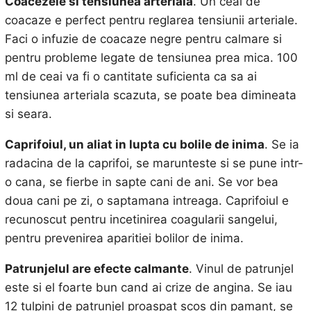
Coacezele si tensiunea arteriala
. Un ceai de
coacaze e perfect pentru reglarea tensiunii arteriale.
Faci o infuzie de coacaze negre pentru calmare si
pentru probleme legate de tensiunea prea mica. 100
ml de ceai va fi o cantitate suficienta ca sa ai
tensiunea arteriala scazuta, se poate bea dimineata
si seara.
Caprifoiul, un aliat in lupta cu bolile de inima
. Se ia
radacina de la caprifoi, se marunteste si se pune intr-
o cana, se fierbe in sapte cani de ani. Se vor bea
doua cani pe zi, o saptamana intreaga. Caprifoiul e
recunoscut pentru incetinirea coagularii sangelui,
pentru prevenirea aparitiei bolilor de inima.
Patrunjelul are efecte calmante
. Vinul de patrunjel
este si el foarte bun cand ai crize de angina. Se iau
12 tulpini de patrunjel proaspat scos din pamant, se