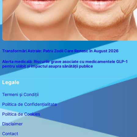
Transformări Astrale: Patru Zodii Care Renasc în August 2026
Alerta medicală: Riscurile grave asociate cu medicamentele GLP-1
pentru slăbit și impactul asupra sănătății publice
Legale
Termeni și Condiții
Politica de Confidențialitate
Politica de Cookies
Disclaimer
Contact