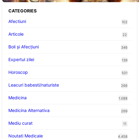
CATEGORIES
Afectiuni
102
Articole
22
Boli și Afecțiuni
346
Expertul zilei
139
Horoscop
501
Leacuri babesti/naturiste
266
Medicina
1.088
Medicina Alternativa
269
Mediu curat
11
Noutati Medicale
4.458