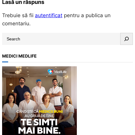
Lasă un răspuns
Trebuie să fii
autentificat
pentru a publica un
comentariu.
S
e
a
MEDICI MEDLIFE
r
c
h