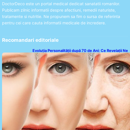
DoctorDeco este un portal medical dedicat sanatatii romanilor.
Publicam zilnic informatii despre afectiuni, remedii naturiste,
tratamente si nutritie. Ne propunem sa fim o sursa de referinta
pentru cei care cauta informatii medicale de incredere.
Recomandari editoriale
Evoluția Personalității după 70 de Ani: Ce Revelații Ne
Oferă Studiile Psihologice