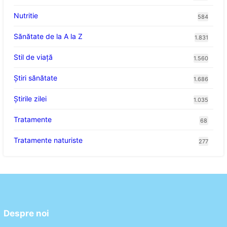
Nutritie
584
Sănătate de la A la Z
1.831
Stil de viaţă
1.560
Ştiri sănătate
1.686
Știrile zilei
1.035
Tratamente
68
Tratamente naturiste
277
Despre noi