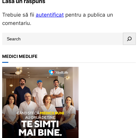
Lasă un răspuns
Trebuie să fii
autentificat
pentru a publica un
comentariu.
S
e
a
MEDICI MEDLIFE
r
c
h