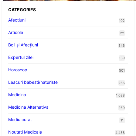
CATEGORIES
Afectiuni
102
Articole
22
Boli și Afecțiuni
346
Expertul zilei
139
Horoscop
501
Leacuri babesti/naturiste
266
Medicina
1.088
Medicina Alternativa
269
Mediu curat
11
Noutati Medicale
4.458