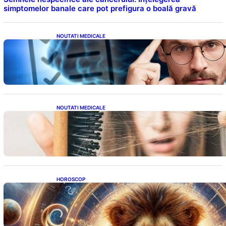
simptomelor banale care pot prefigura o boală gravă
NOUTATI MEDICALE
Inteligența dincolo de note: Semnele unui IQ
ridicat care nu țin de școală
NOUTATI MEDICALE
Semnele unei deficiențe de proteine:
Impactul asupra sănătății tale
HOROSCOP
Portalul Leului 8/8: Oportunități de
Abundență pentru Cinci Zodii în 2026