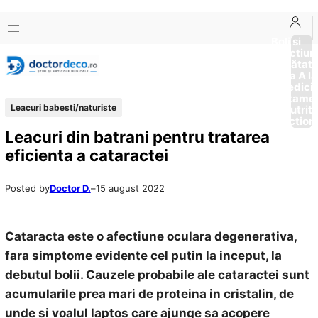
Sari
Skip
la
to
Boli si
Afectiun
conținut
content
Sănătat
de la A la
Medici
Tratame
Leacuri babesti/naturiste
Nutriti
Diction
Leacuri din batrani pentru tratarea
eficienta a cataractei
Posted by
Doctor D.
–
15 august 2022
Cataracta este o afectiune oculara degenerativa,
fara simptome evidente cel putin la inceput, la
debutul bolii. Cauzele probabile ale cataractei sunt
acumularile prea mari de proteina in cristalin, de
unde si voalul laptos care ajunge sa acopere