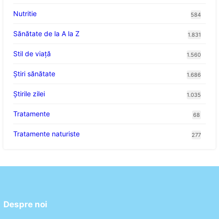
Nutritie
584
Sănătate de la A la Z
1.831
Stil de viaţă
1.560
Ştiri sănătate
1.686
Știrile zilei
1.035
Tratamente
68
Tratamente naturiste
277
Despre noi