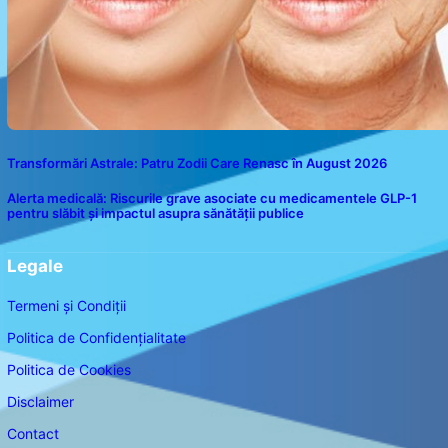
Transformări Astrale: Patru Zodii Care Renasc în August 2026
Alerta medicală: Riscurile grave asociate cu medicamentele GLP-1
pentru slăbit și impactul asupra sănătății publice
Legale
Termeni și Condiții
Politica de Confidențialitate
Politica de Cookies
Disclaimer
Contact