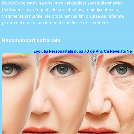
DoctorDeco este un portal medical dedicat sanatatii romanilor.
Publicam zilnic informatii despre afectiuni, remedii naturiste,
tratamente si nutritie. Ne propunem sa fim o sursa de referinta
pentru cei care cauta informatii medicale de incredere.
Recomandari editoriale
Evoluția Personalității după 70 de Ani: Ce Revelații Ne
Oferă Studiile Psihologice