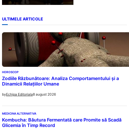
ULTIMELE ARTICOLE
HOROSCOP
Zodiile Răzbunătoare: Analiza Comportamentului și a
Dinamicii Relațiilor Umane
8 august 2026
by
Echipa Editoriala
MEDICINA ALTERNATIVA
Kombucha: Băutura Fermentată care Promite să Scadă
Glicemia în Timp Record