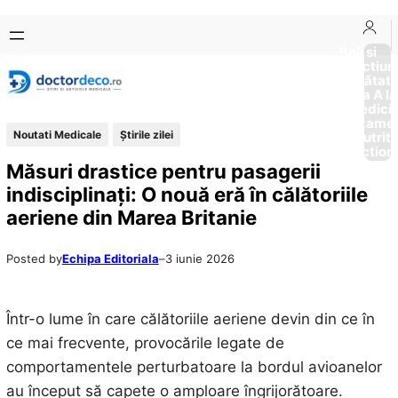
Sari
Skip
la
to
Boli si
Afectiun
conținut
content
Sănătat
de la A la
Medici
Tratame
Noutati Medicale
Știrile zilei
Nutriti
Diction
Măsuri drastice pentru pasagerii
indisciplinați: O nouă eră în călătoriile
aeriene din Marea Britanie
Posted by
Echipa Editoriala
–
3 iunie 2026
Într-o lume în care călătoriile aeriene devin din ce în
ce mai frecvente, provocările legate de
comportamentele perturbatoare la bordul avioanelor
au început să capete o amploare îngrijorătoare.