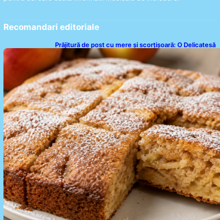
Recomandari editoriale
Prăjitură de post cu mere și scorțișoară: O Delicatesă
Dulce pentru Postul Adormirii Maicii Domnului