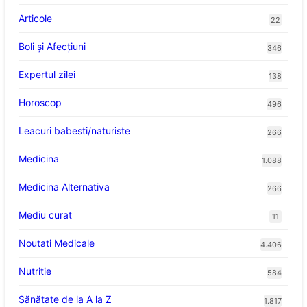
Articole
22
Boli și Afecțiuni
346
Expertul zilei
138
Horoscop
496
Leacuri babesti/naturiste
266
Medicina
1.088
Medicina Alternativa
266
Mediu curat
11
Noutati Medicale
4.406
Nutritie
584
Sănătate de la A la Z
1.817