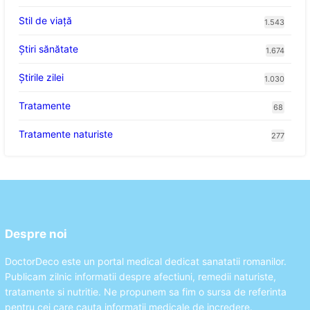
Stil de viaţă
1.543
Ştiri sănătate
1.674
Știrile zilei
1.030
Tratamente
68
Tratamente naturiste
277
Despre noi
DoctorDeco este un portal medical dedicat sanatatii romanilor.
Publicam zilnic informatii despre afectiuni, remedii naturiste,
tratamente si nutritie. Ne propunem sa fim o sursa de referinta
pentru cei care cauta informatii medicale de incredere.