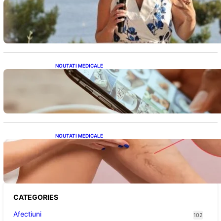
Nașterea prințesei Eugenie la Lisabona: O
alegere plină de semnificație pentru familia
regală britanică
NOUTATI MEDICALE
Revoluția Bateriilor pentru Telefoane:
Avantaje, Provocări și Viitorul Tehnologiei
Energetice
NOUTATI MEDICALE
Varicele și Umflarea Picioarelor pe Caniculă:
Înțelegerea Simptomelor și Măsurilor de
Prevenție
CATEGORIES
Afectiuni
102