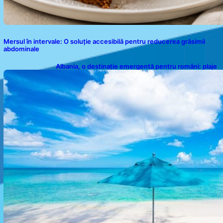
Mersul în intervale: O soluție accesibilă pentru reducerea grăsimii
abdominale
Albania, o destinație emergentă pentru români: plaje
spectaculoase, ape turcoaz și prețuri accesibile