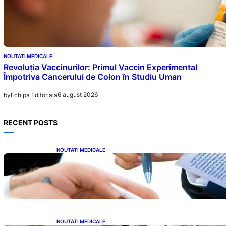
NOUTATI MEDICALE
Revoluția Vaccinurilor: Primul Vaccin Experimental
Împotriva Cancerului de Colon în Studiu Uman
6 august 2026
by
Echipa Editoriala
RECENT POSTS
NOUTATI MEDICALE
Acordul României cu Banca Mondială: O
Analiză Detaliată a Împrumutului și
Condițiilor Impuse
NOUTATI MEDICALE