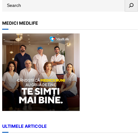
S
e
a
MEDICI MEDLIFE
r
c
h
ULTIMELE ARTICOLE