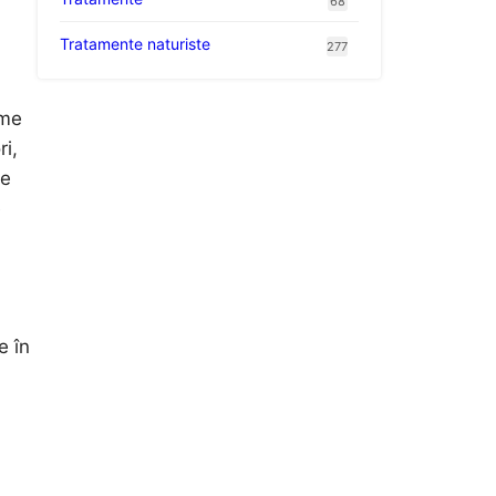
68
Tratamente naturiste
277
rme
ri,
de
e
e în