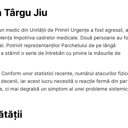
a Târgu Jiu
un medic din Unității de Primiri Urgențe a fost agresat, 
iolența împotriva cadrelor medicale. Două persoane au fo
ei. Potrivit reprezentanților Parchetului de pe lângă
 stârnit o serie de întrebări cu privire la măsurile de
onform unor statistici recente, numărul atacurilor fizic
decenii, iar acest lucru necesită o reacție fermă din pa
pție, ci mai degrabă un simptom al unei probleme sistemi
ătății