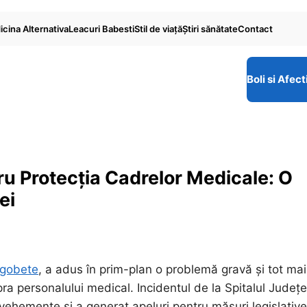
cina Alternativa
Leacuri Babesti
Stil de viaţă
Ştiri sănătate
Contact
Boli si Afect
ru Protecția Cadrelor Medicale: O
ei
ogobete
, a adus în prim-plan o problemă gravă și tot mai
ra personalului medical. Incidentul de la Spitalul Județ
i vehemente și a generat apeluri pentru măsuri legislativ