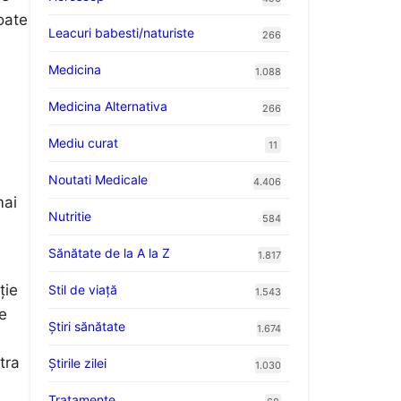
oate
Leacuri babesti/naturiste
266
Medicina
1.088
Medicina Alternativa
266
Mediu curat
11
Noutati Medicale
4.406
mai
Nutritie
584
Sănătate de la A la Z
1.817
ție
Stil de viaţă
1.543
de
Ştiri sănătate
1.674
tra
Știrile zilei
1.030
Tratamente