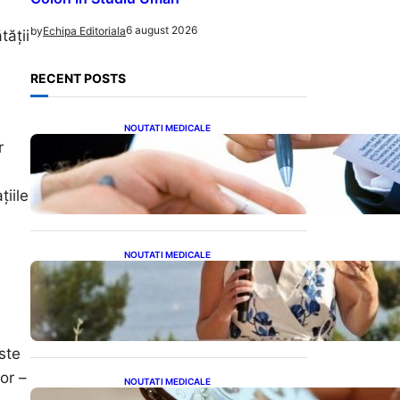
6 august 2026
by
Echipa Editoriala
tății
RECENT POSTS
NOUTATI MEDICALE
Acordul României cu Banca
r
Mondială: O Analiză
Detaliată a Împrumutului și
Condițiilor Impuse
țiile
NOUTATI MEDICALE
Nașterea prințesei Eugenie
la Lisabona: O alegere plină
de semnificație pentru
familia regală britanică
ste
or –
NOUTATI MEDICALE