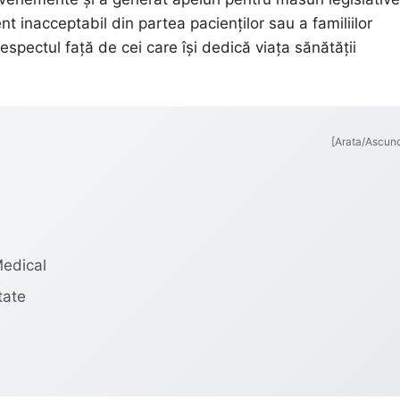
 inacceptabil din partea pacienților sau a familiilor
espectul față de cei care își dedică viața sănătății
[Arata/Ascun
Medical
tate