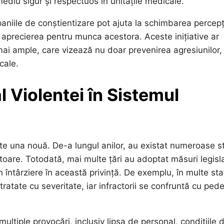
mediu sigur și respectuos în unitățile medicale.
paniile de conștientizare pot ajuta la schimbarea percepț
 aprecierea pentru munca acestora. Aceste inițiative ar
 mai ample, care vizează nu doar prevenirea agresiunilor, 
cale.
al Violentei în Sistemul
te una nouă. De-a lungul anilor, au existat numeroase st
ătoare. Totodată, mai multe țări au adoptat măsuri legisl
 întârziere în această privință. De exemplu, în multe sta
ratate cu severitate, iar infractorii se confruntă cu ped
ltiple provocări, inclusiv lipsa de personal, condițiile 