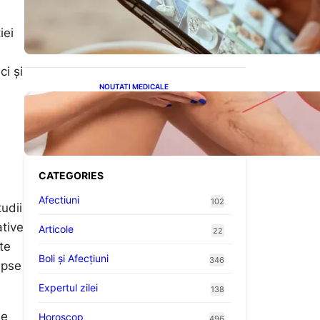
Revoluția Bateriilor pentru
Telefoane: Avantaje,
Provocări și Viitorul
iei
Tehnologiei Energetice
ci și
NOUTATI MEDICALE
Varicele și Umflarea
Picioarelor pe Caniculă:
Înțelegerea Simptomelor și
Măsurilor de Prevenție
CATEGORIES
Afectiuni
102
udii
ative
Articole
22
te
Boli și Afecțiuni
346
epse
Expertul zilei
138
de
Horoscop
496