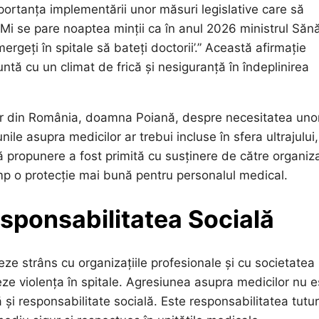
portanța implementării unor măsuri legislative care să
„Mi se pare noaptea minții ca în anul 2026 ministrul Sănă
ergeți în spitale să bateți doctorii’.” Această afirmație
untă cu un climat de frică și nesiguranță în îndeplinirea
lor din România, doamna Poiană, despre necesitatea uno
unile asupra medicilor ar trebui incluse în sfera ultrajului,
ă propunere a fost primită cu susținere de către organiza
imp o protecție mai bună pentru personalul medical.
Responsabilitatea Socială
reze strâns cu organizațiile profesionale și cu societatea
eze violența în spitale. Agresiunea asupra medicilor nu e
și responsabilitate socială. Este responsabilitatea tutur