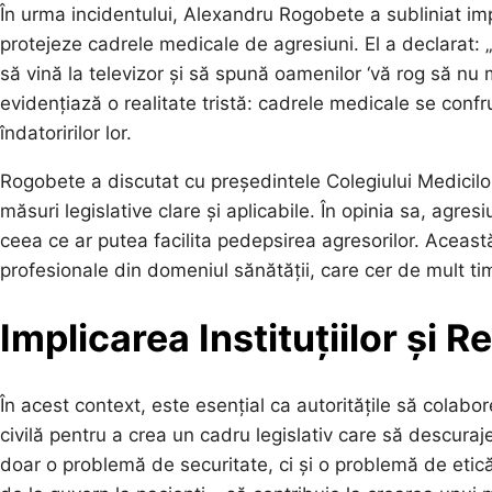
În urma incidentului, Alexandru Rogobete a subliniat im
protejeze cadrele medicale de agresiuni. El a declarat: 
să vină la televizor și să spună oamenilor ‘vă rog să nu m
evidențiază o realitate tristă: cadrele medicale se confr
îndatoririlor lor.
Rogobete a discutat cu președintele Colegiului Medici
măsuri legislative clare și aplicabile. În opinia sa, agresi
ceea ce ar putea facilita pedepsirea agresorilor. Aceast
profesionale din domeniul sănătății, care cer de mult t
Implicarea Instituțiilor și 
În acest context, este esențial ca autoritățile să colabo
civilă pentru a crea un cadru legislativ care să descuraj
doar o problemă de securitate, ci și o problemă de etică 