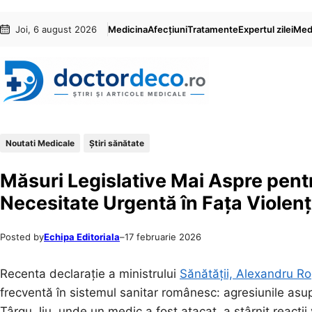
Sari
Skip
Joi, 6 august 2026
Medicina
Afecțiuni
Tratamente
Expertul zilei
Medi
la
to
conținut
content
Noutati Medicale
Ştiri sănătate
Măsuri Legislative Mai Aspre pent
Necesitate Urgentă în Fața Violenț
Posted by
Echipa Editoriala
–
17 februarie 2026
Recenta declarație a ministrului
Sănătății, Alexandru R
frecventă în sistemul sanitar românesc: agresiunile asup
Târgu Jiu, unde un medic a fost atacat, a stârnit reacți