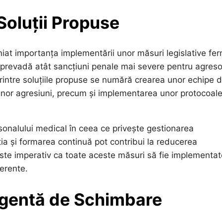
 Soluții Propuse
iniat importanța implementării unor măsuri legislative fe
să prevadă atât sancțiuni penale mai severe pentru agreso
Printre soluțiile propuse se numără crearea unor echipe 
l unor agresiuni, precum și implementarea unor protocoal
nalului medical în ceea ce privește gestionarea
ția și formarea continuă pot contribui la reducerea
 Este imperativ ca toate aceste măsuri să fie implementat
oerente.
rgentă de Schimbare