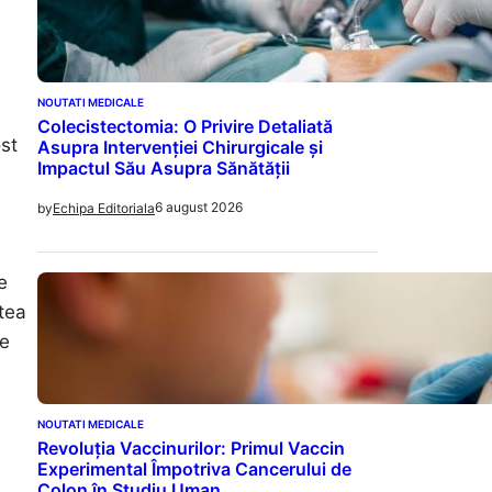
NOUTATI MEDICALE
a
Colecistectomia: O Privire Detaliată
st
Asupra Intervenției Chirurgicale și
Impactul Său Asupra Sănătății
6 august 2026
by
Echipa Editoriala
e
rtea
ce
NOUTATI MEDICALE
Revoluția Vaccinurilor: Primul Vaccin
Experimental Împotriva Cancerului de
Colon în Studiu Uman