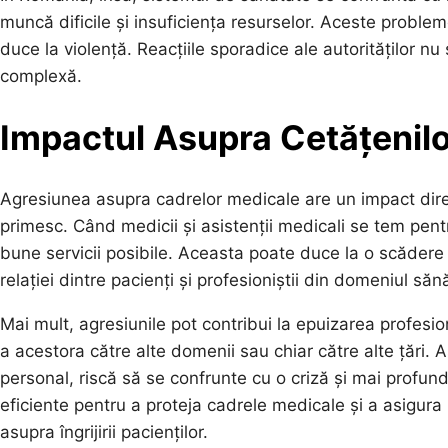
muncă dificile și insuficiența resurselor. Aceste problem
duce la violență. Reacțiile sporadice ale autorităților n
complexă.
Impactul Asupra Cetățenilo
Agresiunea asupra cadrelor medicale are un impact direct 
primesc. Când medicii și asistenții medicali se tem pentr
bune servicii posibile. Aceasta poate duce la o scădere a
relației dintre pacienți și profesioniștii din domeniul sănă
Mai mult, agresiunile pot contribui la epuizarea profesi
a acestora către alte domenii sau chiar către alte țări. 
personal, riscă să se confrunte cu o criză și mai profundă
eficiente pentru a proteja cadrele medicale și a asigura
asupra îngrijirii pacienților.