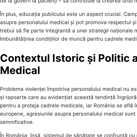
de la guvern la pacienți – să contribuie la crearea unui 
În plus, educația publicului este un aspect crucial. Cam
asupra personalului medical și pot promova respectul și
trebui să fie parte integrantă a unei strategii naționale
îmbunătățirea condițiilor de muncă pentru cadrele medi
Contextul Istoric și Politic 
Medical
Problema violenței împotriva personalului medical nu es
și rapoarte care au evidențiat această tendință îngrijor
pentru a proteja cadrele medicale, iar România se află în
europene, agresiunile asupra personalului medical sunt t
semnificative.
În România, însă, sistemul de sănătate se confruntă cu mu