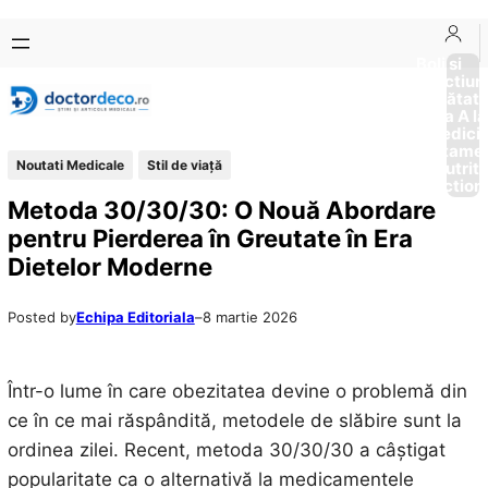
Sari
Skip
la
to
Boli si
Afectiun
conținut
content
Sănătat
de la A la
Medici
Tratame
Noutati Medicale
Stil de viaţă
Nutriti
Diction
Metoda 30/30/30: O Nouă Abordare
pentru Pierderea în Greutate în Era
Dietelor Moderne
Posted by
Echipa Editoriala
–
8 martie 2026
Într-o lume în care obezitatea devine o problemă din
ce în ce mai răspândită, metodele de slăbire sunt la
ordinea zilei. Recent, metoda 30/30/30 a câștigat
popularitate ca o alternativă la medicamentele