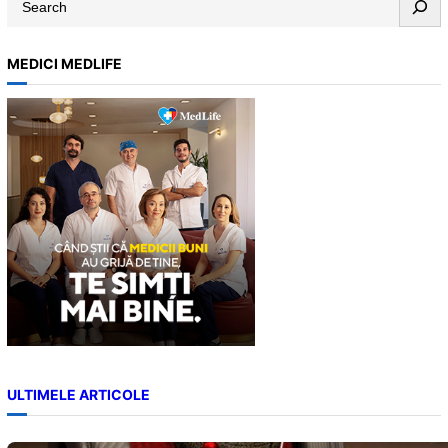
e
a
MEDICI MEDLIFE
r
c
h
ULTIMELE ARTICOLE