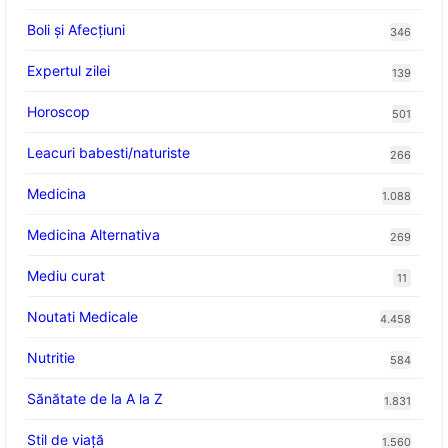
Boli și Afecțiuni
346
Expertul zilei
139
Horoscop
501
Leacuri babesti/naturiste
266
Medicina
1.088
Medicina Alternativa
269
Mediu curat
11
Noutati Medicale
4.458
Nutritie
584
Sănătate de la A la Z
1.831
Stil de viaţă
1.560