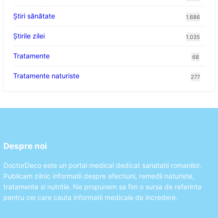
Ştiri sănătate
1.686
Știrile zilei
1.035
Tratamente
68
Tratamente naturiste
277
Despre noi
DoctorDeco este un portal medical dedicat sanatatii romanilor.
Publicam zilnic informatii despre afectiuni, remedii naturiste,
tratamente si nutritie. Ne propunem sa fim o sursa de referinta
pentru cei care cauta informatii medicale de incredere.