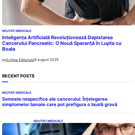
NOUTATI MEDICALE
Inteligența Artificială Revoluționează Depistarea
Cancerului Pancreatic: O Nouă Speranță în Lupta cu
Boala
8 august 2026
by
Echipa Editoriala
RECENT POSTS
NOUTATI MEDICALE
Semnele nespecifice ale cancerului: Înțelegerea
simptomelor banale care pot prefigura o boală gravă
NOUTATI MEDICALE
Inteligența dincolo de note: Semnele unui IQ
ridicat care nu țin de școală