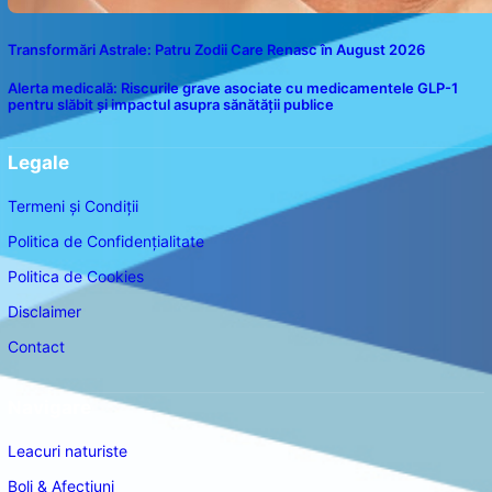
Transformări Astrale: Patru Zodii Care Renasc în August 2026
Alerta medicală: Riscurile grave asociate cu medicamentele GLP-1
pentru slăbit și impactul asupra sănătății publice
Legale
Termeni și Condiții
Politica de Confidențialitate
Politica de Cookies
Disclaimer
Contact
Navigare
Leacuri naturiste
Boli & Afectiuni