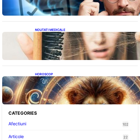
NOUTATI MEDICALE
Semnele unei deficiențe de proteine:
Impactul asupra sănătății tale
HOROSCOP
Portalul Leului 8/8: Oportunități de
Abundență pentru Cinci Zodii în 2026
CATEGORIES
Afectiuni
102
Articole
22