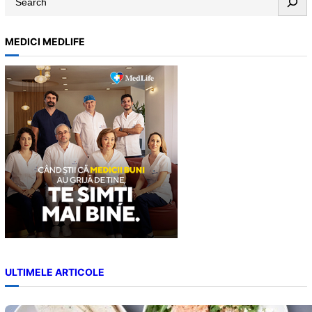
e
a
MEDICI MEDLIFE
r
c
h
ULTIMELE ARTICOLE