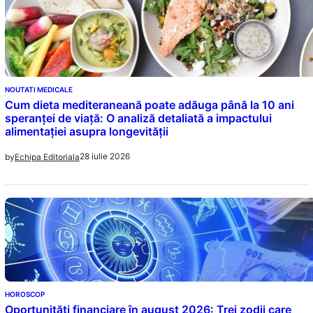
NOUTATI MEDICALE
Cum dieta mediteraneană poate adăuga până la 10 ani
speranței de viață: O analiză detaliată a impactului
alimentației asupra longevității
28 iulie 2026
by
Echipa Editoriala
HOROSCOP
Oportunități financiare în august 2026: Trei zodii care