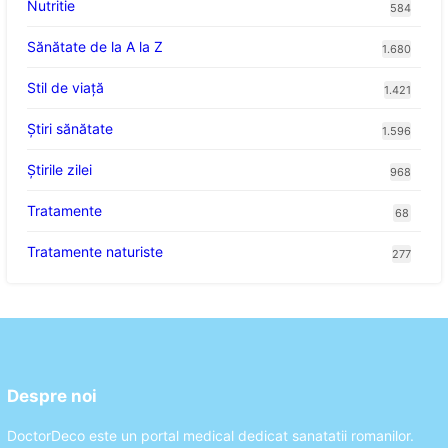
Nutritie
584
Sănătate de la A la Z
1.680
Stil de viaţă
1.421
Ştiri sănătate
1.596
Știrile zilei
968
Tratamente
68
Tratamente naturiste
277
Despre noi
DoctorDeco este un portal medical dedicat sanatatii romanilor.