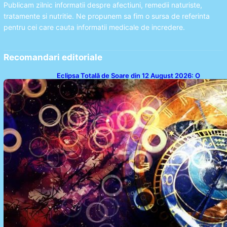
Publicam zilnic informatii despre afectiuni, remedii naturiste,
tratamente si nutritie. Ne propunem sa fim o sursa de referinta
pentru cei care cauta informatii medicale de incredere.
Recomandari editoriale
Eclipsa Totală de Soare din 12 August 2026: O
Analiză a Impactului asupra Trei Zodii și a Ciclului de
18 Ani