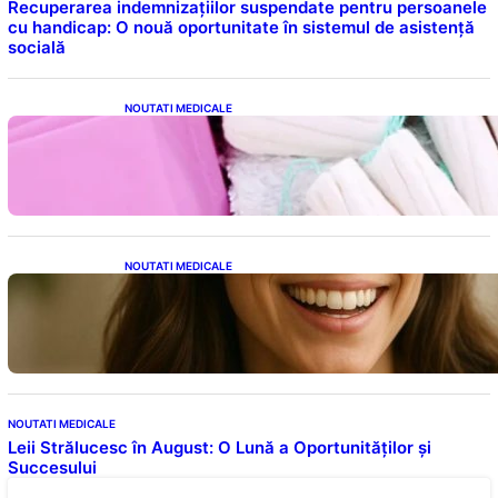
Recuperarea indemnizațiilor suspendate pentru persoanele
cu handicap: O nouă oportunitate în sistemul de asistență
socială
NOUTATI MEDICALE
Tampoanele menstruale: O analiză profundă
a riscurilor legate de metale toxice
NOUTATI MEDICALE
Ceaiul – Băutura care protejează inima:
Descoperiri recente despre beneficiile
consumului zilnic
NOUTATI MEDICALE
Leii Strălucesc în August: O Lună a Oportunităților și
Succesului