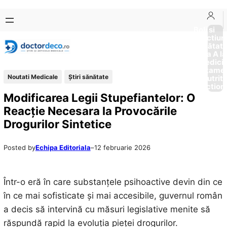
Sari
Skip
la
to
Boli si
Afectiun
conținut
content
Sănătat
de la A la
Medici
Tratame
Noutati Medicale
Ştiri sănătate
Nutriti
Diction
Modificarea Legii Stupefiantelor: O
Reacție Necesara la Provocările
Drogurilor Sintetice
Posted by
Echipa Editoriala
–
12 februarie 2026
Într-o eră în care substanțele psihoactive devin din ce
în ce mai sofisticate și mai accesibile, guvernul român
a decis să intervină cu măsuri legislative menite să
răspundă rapid la evoluția pieței drogurilor.