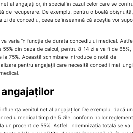
net al angajaților, în special în cazul celor care se confr
ă de recuperare. De exemplu, pentru o boală obișnuită,
ua zi de concediu, ceea ce înseamnă că aceștia vor supo
 va varia în funcție de durata concediului medical. Astfe
e 55% din baza de calcul, pentru 8-14 zile va fi de 65%, 
nge la 75%. Această schimbare introduce o notă de
alizare pentru angajații care necesită concedii mai lungi
 medical.
 angajaților
influența venitul net al angajaților. De exemplu, dacă un
concediu medical timp de 5 zile, conform noilor reglement
la un procent de 55%. Astfel, indemnizația totală se va