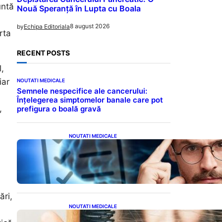
untă
Nouă Speranță în Lupta cu Boala
8 august 2026
by
Echipa Editoriala
rta
RECENT POSTS
l,
iar
NOUTATI MEDICALE
Semnele nespecifice ale cancerului:
Înțelegerea simptomelor banale care pot
,
prefigura o boală gravă
NOUTATI MEDICALE
Inteligența dincolo de note:
Semnele unui IQ ridicat
care nu țin de școală
ări,
NOUTATI MEDICALE
Semnele unei deficiențe de