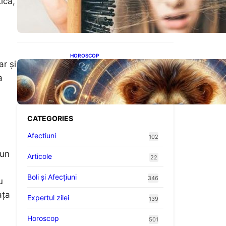
ică,
proteine: Impactul asupra
sănătății tale
HOROSCOP
ar și
Portalul Leului 8/8:
Oportunități de Abundență
a
pentru Cinci Zodii în 2026
CATEGORIES
Afectiuni
102
 un
Articole
22
Boli și Afecțiuni
346
u
ața
Expertul zilei
139
Horoscop
501