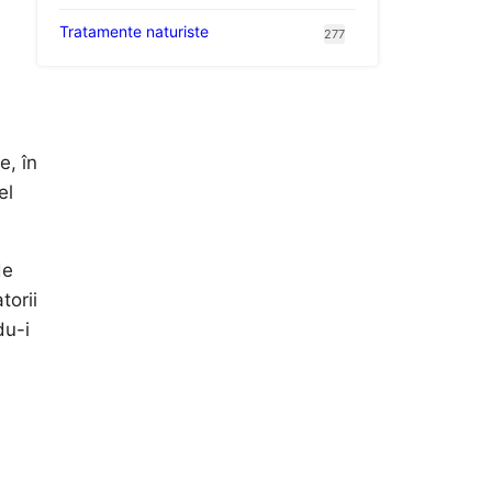
Tratamente naturiste
277
e, în
el
de
torii
du-i