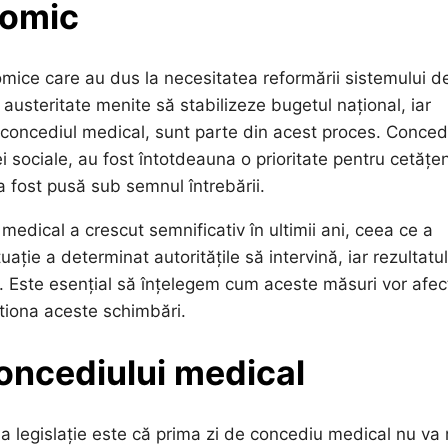
nomic
mice care au dus la necesitatea reformării sistemului d
austeritate menite să stabilizeze bugetul național, iar
oncediul medical, sunt parte din acest proces. Concedi
i sociale, au fost întotdeauna o prioritate pentru cetățen
a fost pusă sub semnul întrebării.
 medical a crescut semnificativ în ultimii ani, ceea ce a
ie a determinat autoritățile să intervină, iar rezultatul
26. Este esențial să înțelegem cum aceste măsuri vor afec
estiona aceste schimbări.
concediului medical
 legislație este că prima zi de concediu medical nu va