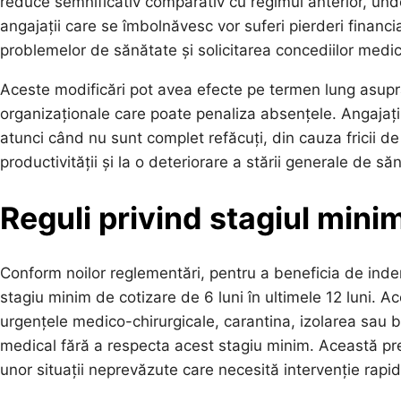
reduce semnificativ comparativ cu regimul anterior, unde
angajații care se îmbolnăvesc vor suferi pierderi financ
problemelor de sănătate și solicitarea concediilor medic
Aceste modificări pot avea efecte pe termen lung asupra s
organizaționale care poate penaliza absențele. Angajații
atunci când nu sunt complet refăcuți, din cauza fricii d
productivității și la o deteriorare a stării generale de s
Reguli privind stagiul mini
Conform noilor reglementări, pentru a beneficia de inde
stagiu minim de cotizare de 6 luni în ultimele 12 luni. A
urgențele medico-chirurgicale, carantina, izolarea sau b
medical fără a respecta acest stagiu minim. Această pre
unor situații neprevăzute care necesită intervenție rapid