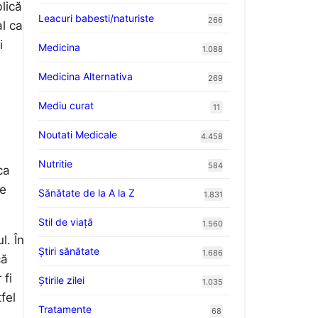
lică
Leacuri babesti/naturiste
266
al ca
i
Medicina
1.088
Medicina Alternativa
269
Mediu curat
11
Noutati Medicale
4.458
Nutritie
584
ca
re
Sănătate de la A la Z
1.831
Stil de viaţă
1.560
l. În
Ştiri sănătate
1.686
că
 fi
Știrile zilei
1.035
fel
Tratamente
68