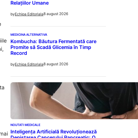
Relațiilor Umane
8 august 2026
by
Echipa Editoriala
e
MEDICINA ALTERNATIVA
ile
Kombucha: Băutura Fermentată care
Promite să Scadă Glicemia în Timp
i,
Record
8 august 2026
by
Echipa Editoriala
ta
NOUTATI MEDICALE
Inteligența Artificială Revoluționează
 mai
Depistarea Cancerului Pancreatic: O