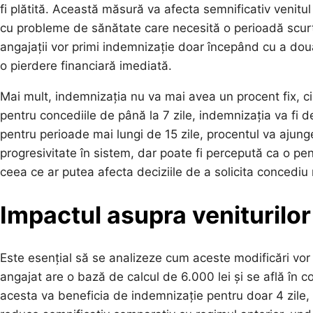
fi plătită. Această măsură va afecta semnificativ venitul 
cu probleme de sănătate care necesită o perioadă scurt
angajații vor primi indemnizație doar începând cu a do
o pierdere financiară imediată.
Mai mult, indemnizația nu va mai avea un procent fix, ci
pentru concediile de până la 7 zile, indemnizația va fi d
pentru perioade mai lungi de 15 zile, procentul va aju
progresivitate în sistem, dar poate fi percepută ca o pen
ceea ce ar putea afecta deciziile de a solicita concediu
Impactul asupra veniturilor
Este esențial să se analizeze cum aceste modificări vor 
angajat are o bază de calcul de 6.000 lei și se află în 
acesta va beneficia de indemnizație pentru doar 4 zile, 