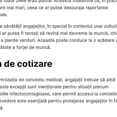
 toate zilele erau plătite. Aceasta înseamnă că, în pract
iare mai mari, ceea ce ar putea descuraja raportarea
ale.
ănătății angajaților, în special în contextul unei culturi
 ar putea fi tentați să revină mai devreme la muncă, chi
e a pierde venituri. Aceasta poate conduce la o scădere 
ănătate a forței de muncă.
m de cotizare
mnizația de concediu medical, angajații trebuie să aibă
ceste excepții sunt menționate pentru situații precum
olile infectocontagioase, care permit accesul la concedi
vedere este esențială pentru protejarea angajaților în f
ă.