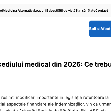
ei
Medicina Alternativa
Leacuri Babesti
Stil de viaţă
Ştiri sănătate
Contact
Boli si Afect
cediului medical din 2026: Ce treb
esimți modificări importante în legislația referitoare la
al aspectele financiare ale indemnizațiilor, vin ca urma
al Unic de Asigurări Sociale de Sănătate (FNUASS) și a