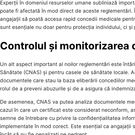
Experții în domeniul resurselor umane subliniază import
poate fi afectată în mod direct de aceste reglementări. 
angajații să poată accesa rapid concedii medicale pentr
sunt esențiale nu doar pentru protecția individului, ci și
Controlul și monitorizarea
Un alt aspect important al noilor reglementări este întăr
Sănătate (CNAS) și pentru casele de sănătate locale. Ac
documentele care stau la baza eliberării concediilor m
rolul de a preveni abuzurile și de a asigura că indemnizaț
De asemenea, CNAS va putea analiza documentele medica
cazul în care un certificat este considerat neconform, a
semne de întrebare cu privire la confidențialitatea infor
implementate în mod corect. Este esențial ca angajații să fi
încât să nu fie penalizați pe nedrept.