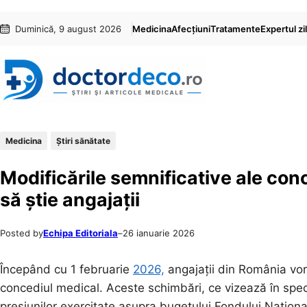
Sari
Skip
Duminică, 9 august 2026
Medicina
Afecțiuni
Tratamente
Expertul zil
la
to
conținut
content
Medicina
Ştiri sănătate
Modificările semnificative ale con
să știe angajații
Posted by
Echipa Editoriala
–
26 ianuarie 2026
Începând cu 1 februarie
2026,
angajații din România vor r
concediul medical. Aceste schimbări, ce vizează în speci
presiunilor exercitate asupra bugetului Fondului Națion