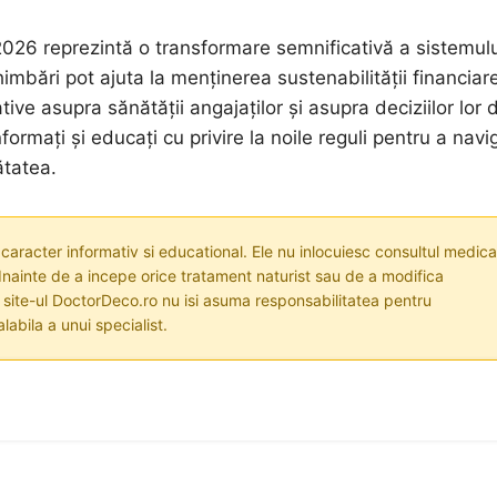
 2026 reprezintă o transformare semnificativă a sistemul
imbări pot ajuta la menținerea sustenabilității financiar
ve asupra sănătății angajaților și asupra deciziilor lor 
nformați și educați cu privire la noile reguli pentru a navi
ătatea.
 caracter informativ si educational. Ele nu inlocuiesc consultul medica
nainte de a incepe orice tratament naturist sau de a modifica
i site-ul DoctorDeco.ro nu isi asuma responsabilitatea pentru
labila a unui specialist.