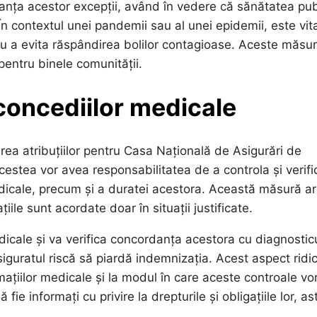
anța acestor excepții, având în vedere că sănătatea pub
În contextul unei pandemii sau al unei epidemii, este vit
u a evita răspândirea bolilor contagioase. Aceste măsur
 pentru binele comunității.
 concediilor medicale
irea atribuțiilor pentru Casa Națională de Asigurări de
estea vor avea responsabilitatea de a controla și verifi
edicale, precum și a duratei acestora. Această măsură a
iile sunt acordate doar în situații justificate.
le și va verifica concordanța acestora cu diagnosticu
siguratul riscă să piardă indemnizația. Acest aspect ridi
mațiilor medicale și la modul în care aceste controale vor
e informați cu privire la drepturile și obligațiile lor, ast