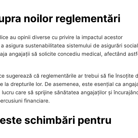
upra noilor reglementări
blice au opinii diverse cu privire la impactul acestor
a asigura sustenabilitatea sistemului de asigurări social
aja angajații să solicite concediu medical, afectând astf
ce sugerează că reglementările ar trebui să fie însoțite 
e la drepturile lor. De asemenea, este esențial ca angaja
lucru care să sprijine sănătatea angajaților și încurajân
rcusiuni financiare.
este schimbări pentru