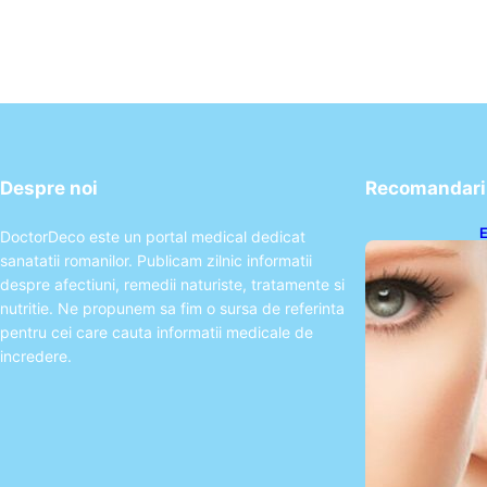
Despre noi
Recomandari 
E
DoctorDeco este un portal medical dedicat
A
sanatatii romanilor. Publicam zilnic informatii
P
despre afectiuni, remedii naturiste, tratamente si
nutritie. Ne propunem sa fim o sursa de referinta
pentru cei care cauta informatii medicale de
incredere.