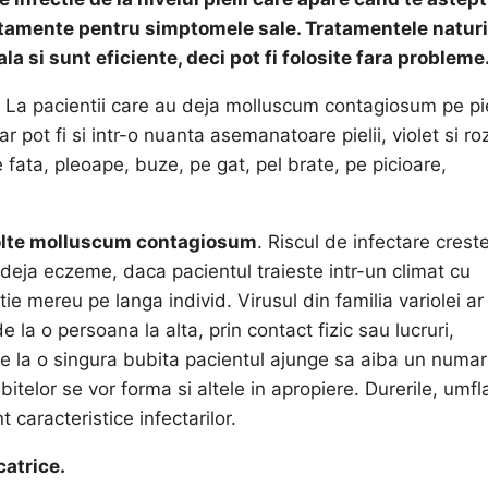
tratamente pentru simptomele sale. Tratamentele natur
la si sunt eficiente, deci pot fi folosite fara probleme
. La pacientii care au deja molluscum contagiosum pe pi
 pot fi si intr-o nuanta asemanatoare pielii, violet si ro
fata, pleoape, buze, pe gat, pel brate, pe picioare,
zvolte molluscum contagiosum
. Riscul de infectare crest
 deja eczeme, daca pacientul traieste intr-un climat cu
e mereu pe langa individ. Virusul din familia variolei ar 
la o persoana la alta, prin contact fizic sau lucruri,
e la o singura bubita pacientul ajunge sa aiba un numar
itelor se vor forma si altele in apropiere. Durerile, umfl
 caracteristice infectarilor.
catrice.