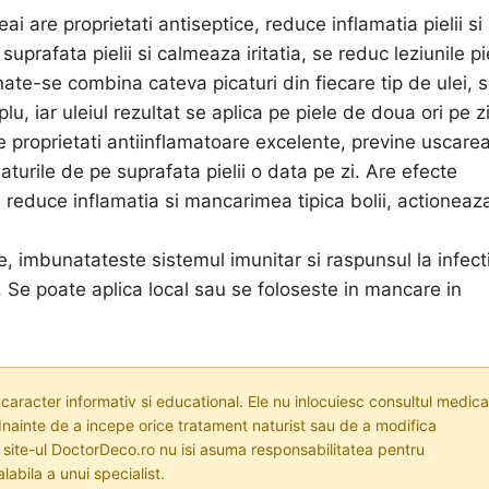
ai are proprietati antiseptice, reduce inflamatia pielii si
prafata pielii si calmeaza iritatia, se reduc leziunile pie
ate-se combina cateva picaturi din fiecare tip de ulei, 
u, iar uleiul rezultat se aplica pe piele de doua ori pe zi
e proprietati antiinflamatoare excelente, previne uscare
flaturile de pe suprafata pielii o data pe zi. Are efecte
e reduce inflamatia si mancarimea tipica bolii, actioneaza
, imbunatateste sistemul imunitar si raspunsul la infecti
 Se poate aplica local sau se foloseste in mancare in
 caracter informativ si educational. Ele nu inlocuiesc consultul medica
nainte de a incepe orice tratament naturist sau de a modifica
i site-ul DoctorDeco.ro nu isi asuma responsabilitatea pentru
labila a unui specialist.