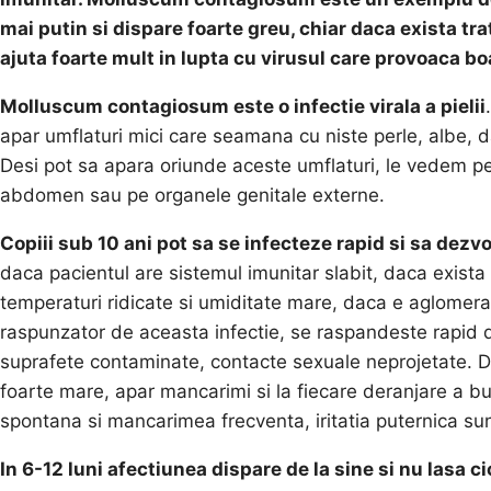
mai putin si dispare foarte greu, chiar daca exista 
ajuta foarte mult in lupta cu virusul care provoaca boa
Molluscum contagiosum este o infectie virala a pielii
apar umflaturi mici care seamana cu niste perle, albe, dar
Desi pot sa apara oriunde aceste umflaturi, le vedem pe 
abdomen sau pe organele genitale externe.
Copiii sub 10 ani pot sa se infecteze rapid si sa de
daca pacientul are sistemul imunitar slabit, daca exista
temperaturi ridicate si umiditate mare, daca e aglomerati
raspunzator de aceasta infectie, se raspandeste rapid de 
suprafete contaminate, contacte sexuale neprojetate. D
foarte mare, apar mancarimi si la fiecare deranjare a bub
spontana si mancarimea frecventa, iritatia puternica sunt
In 6-12 luni afectiunea dispare de la sine si nu lasa ci