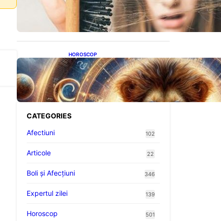
proteine: Impactul asupra
sănătății tale
HOROSCOP
Portalul Leului 8/8:
Oportunități de Abundență
pentru Cinci Zodii în 2026
CATEGORIES
Afectiuni
102
Articole
22
Boli și Afecțiuni
346
Expertul zilei
139
Horoscop
501