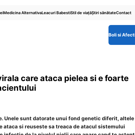
ei
Medicina Alternativa
Leacuri Babesti
Stil de viaţă
Ştiri sănătate
Contact
Boli si Afect
rala care ataca pielea si e foarte
acientului
ene. Unele sunt datorate unui fond genetic diferit, altele
re ataca
si reuseste sa treaca de atacul sistemului
fectie de la nivelul pielii care apare cand te astept