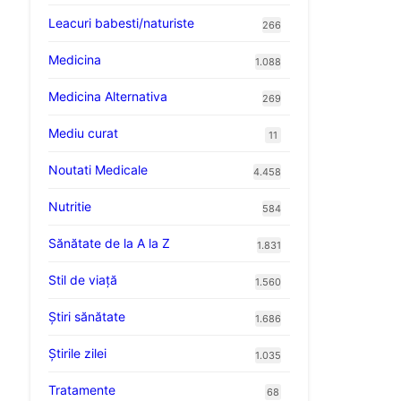
Leacuri babesti/naturiste
266
Medicina
1.088
Medicina Alternativa
269
Mediu curat
11
Noutati Medicale
4.458
Nutritie
584
Sănătate de la A la Z
1.831
Stil de viaţă
1.560
Ştiri sănătate
1.686
Știrile zilei
1.035
Tratamente
68