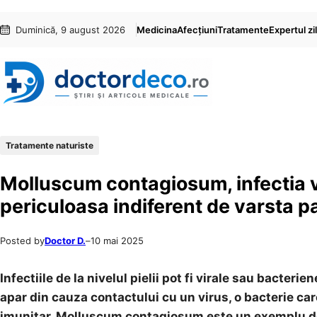
Sari
Skip
Duminică, 9 august 2026
Medicina
Afecțiuni
Tratamente
Expertul zil
la
to
conținut
content
Tratamente naturiste
Molluscum contagiosum, infectia vi
periculoasa indiferent de varsta p
Posted by
Doctor D.
–
10 mai 2025
Infectiile de la nivelul pielii pot fi virale sau bacteri
apar din cauza contactului cu un virus, o bacterie ca
imunitar. Molluscum contagiosum este un exemplu de in