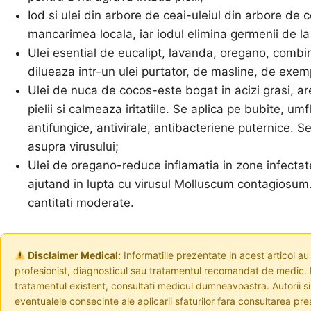
Iod si ulei din arbore de ceai-uleiul din arbore de ce
mancarimea locala, iar iodul elimina germenii de la su
Ulei esential de eucalipt, lavanda, oregano, combin
dilueaza intr-un ulei purtator, de masline, de exempl
Ulei de nuca de cocos-este bogat in acizi grasi, ar
pielii si calmeaza iritatiile. Se aplica pe bubite, um
antifungice, antivirale, antibacteriene puternice. S
asupra virusului;
Ulei de oregano-reduce inflamatia in zone infectate
ajutand in lupta cu virusul Molluscum contagiosum.
cantitati moderate.
Disclaimer Medical:
Informatiile prezentate in acest articol au
profesionist, diagnosticul sau tratamentul recomandat de medic. I
tratamentul existent, consultati medicul dumneavoastra. Autorii s
eventualele consecinte ale aplicarii sfaturilor fara consultarea prea