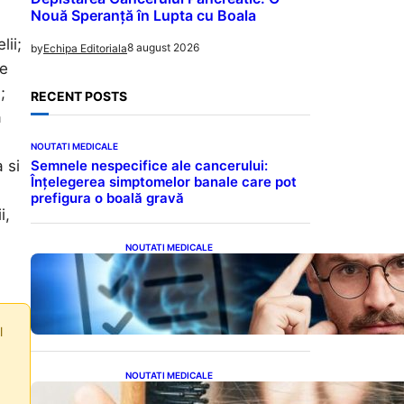
Nouă Speranță în Lupta cu Boala
lii;
8 august 2026
by
Echipa Editoriala
se
;
RECENT POSTS
a
NOUTATI MEDICALE
 si
Semnele nespecifice ale cancerului:
Înțelegerea simptomelor banale care pot
prefigura o boală gravă
i,
NOUTATI MEDICALE
Inteligența dincolo de note:
Semnele unui IQ ridicat
care nu țin de școală
l
NOUTATI MEDICALE
Semnele unei deficiențe de