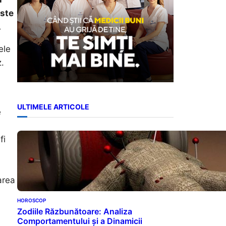
iste
.
ele
z.
ULTIMELE ARTICOLE
e
fi
area
HOROSCOP
Zodiile Răzbunătoare: Analiza
Comportamentului și a Dinamicii