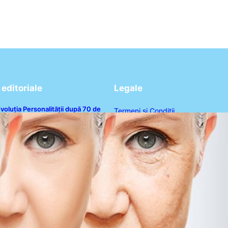
editoriale
Legale
voluția Personalității după 70 de
Termeni și Condiții
ni: Ce Revelații Ne Oferă Studiile
sihologice
Politica de Confidențialitate
Politica de Cookies
Disclaimer
Contact