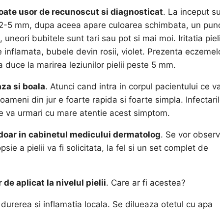
ate usor de recunoscut si diagnosticat
. La inceput s
i de 2-5 mm, dupa aceea apare culoarea schimbata, un pun
 uneori bubitele sunt tari sau pot si mai moi. Iritatia piel
a e inflamata, bubele devin rosii, violet. Prezenta eczemel
 duce la marirea leziunilor pielii peste 5 mm.
za si boala
. Atunci cand intra in corpul pacientului ce va
 oameni din jur e foarte rapida si foarte simpla. Infectari
se va urmari cu mare atentie acest simptom.
oar in cabinetul medicului dermatolog
. Se vor obser
ie a pielii va fi solicitata, la fel si un set complet de
e aplicat la nivelul pielii
. Care ar fi acestea?
 durerea si inflamatia locala. Se dilueaza otetul cu apa