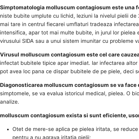
Simptomatologia molluscum contagiosum este una fo
niste bubite umplute cu lichid, leziuni la nivelul pieli
mai tare in centrul fiecarei umflaturi tradeaza infectarea,
intensifica, apar tot mai multe bubite, in jurul lor piele
virusului SIDA sau a unui sistem imunitar cu probleme va
Virusul molluscum contagiosum este cel care cauzea
infectat bubitele tipice apar imediat. Iar infectarea altor
pot avea loc pana ce dispar bubitele de pe piele, deci 
Diagonosticarea molluscum contagiosum se va face d
simptomele, se va evalua istoricul medical, pielea. O biops
analize.
molluscum contagiosum exista si sunt eficiente, usor d
Otet de mere-se aplica pe pielea iritata, se reduce
pentru a nu agrava iritatia pielii;