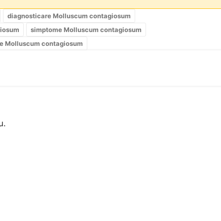
diagnosticare Molluscum contagiosum
giosum
simptome Molluscum contagiosum
te Molluscum contagiosum
u.