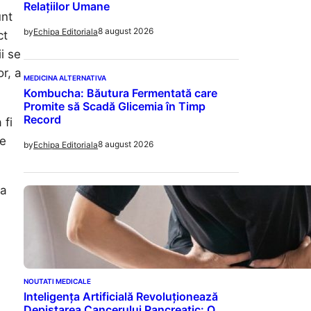
Relațiilor Umane
unt
8 august 2026
by
Echipa Editoriala
ct
ii se
or, a
MEDICINA ALTERNATIVA
Kombucha: Băutura Fermentată care
Promite să Scadă Glicemia în Timp
Record
 fi
le
8 august 2026
by
Echipa Editoriala
va
NOUTATI MEDICALE
Inteligența Artificială Revoluționează
Depistarea Cancerului Pancreatic: O