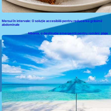
Mersul în intervale: O soluție accesibilă pentru reducerea grăsimii
abdominale
Albania, o destinație emergentă pentru români: plaje
spectaculoase, ape turcoaz și prețuri accesibile