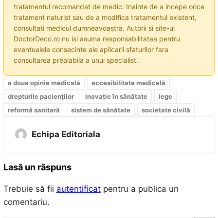
tratamentul recomandat de medic. Inainte de a incepe orice
tratament naturist sau de a modifica tratamentul existent,
consultati medicul dumneavoastra. Autorii si site-ul
DoctorDeco.ro nu isi asuma responsabilitatea pentru
eventualele consecinte ale aplicarii sfaturilor fara
consultarea prealabila a unui specialist.
a doua opinie medicală
accesibilitate medicală
drepturile pacienților
inovație în sănătate
lege
reformă sanitară
sistem de sănătate
societate civilă
Echipa Editoriala
Lasă un răspuns
Trebuie să fii
autentificat
pentru a publica un
comentariu.