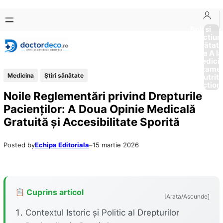
Sari
Skip
la
to
Boli si
Afectiun
conținut
content
Sănătat
de la A la
Medici
Tratame
Medicina
Ştiri sănătate
Nutriti
Diction
Noile Reglementări privind Drepturile
Pacienților: A Doua Opinie Medicală
Gratuită și Accesibilitate Sporită
Posted by
Echipa Editoriala
–
15 martie 2026
Cuprins articol
[Arata/Ascunde]
Contextul Istoric și Politic al Drepturilor