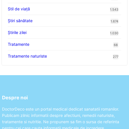
Stil de viaţă
1.543
Ştiri sănătate
1.674
Știrile zilei
1.030
Tratamente
68
Tratamente naturiste
277
Despre noi
DoctorDeco este un portal medical dedicat sanatatii romanilor.
Publicam zilnic informatii despre afectiuni, remedii naturiste,
tratamente si nutritie. Ne propunem sa fim o sursa de referinta
pentru cei care cauta informatii medicale de incredere.