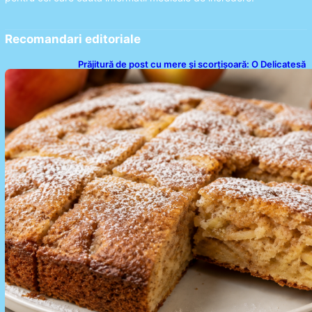
Recomandari editoriale
Prăjitură de post cu mere și scorțișoară: O Delicatesă
Dulce pentru Postul Adormirii Maicii Domnului