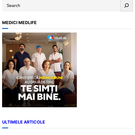
S
e
a
MEDICI MEDLIFE
r
c
h
ULTIMELE ARTICOLE