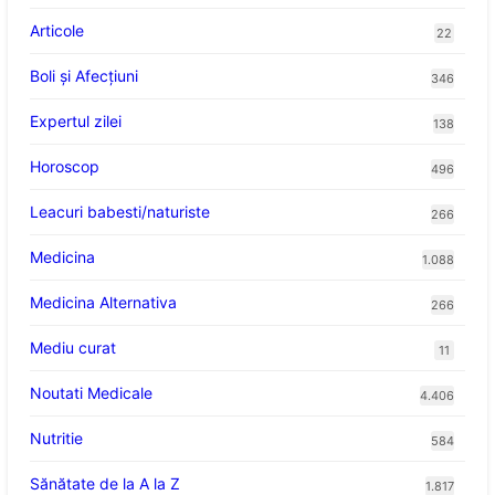
Articole
22
Boli și Afecțiuni
346
Expertul zilei
138
Horoscop
496
Leacuri babesti/naturiste
266
Medicina
1.088
Medicina Alternativa
266
Mediu curat
11
Noutati Medicale
4.406
Nutritie
584
Sănătate de la A la Z
1.817