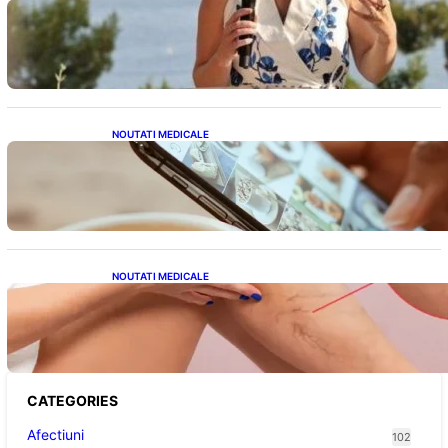
Nașterea prințesei Eugenie la Lisabona: O
alegere plină de semnificație pentru familia
regală britanică
NOUTATI MEDICALE
Revoluția Bateriilor pentru Telefoane:
Avantaje, Provocări și Viitorul Tehnologiei
Energetice
NOUTATI MEDICALE
Varicele și Umflarea Picioarelor pe Caniculă:
Înțelegerea Simptomelor și Măsurilor de
Prevenție
CATEGORIES
Afectiuni
102