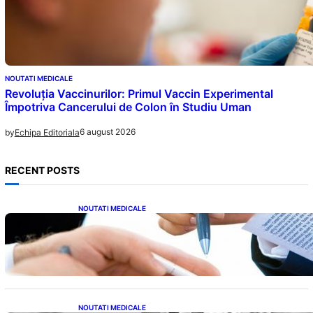
NOUTATI MEDICALE
Revoluția Vaccinurilor: Primul Vaccin Experimental
Împotriva Cancerului de Colon în Studiu Uman
6 august 2026
by
Echipa Editoriala
RECENT POSTS
NOUTATI MEDICALE
Acordul României cu Banca Mondială: O
Analiză Detaliată a Împrumutului și
Condițiilor Impuse
NOUTATI MEDICALE