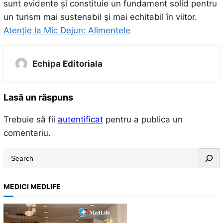
sunt evidente și constituie un fundament solid pentru
un turism mai sustenabil și mai echitabil în viitor.
Atenție la Mic Dejun: Alimentele
Echipa Editoriala
Lasă un răspuns
Trebuie să fii
autentificat
pentru a publica un
comentariu.
S
e
a
MEDICI MEDLIFE
r
c
h