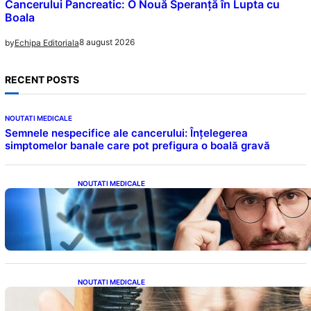
Cancerului Pancreatic: O Nouă Speranță în Lupta cu
Boala
8 august 2026
by
Echipa Editoriala
RECENT POSTS
NOUTATI MEDICALE
Semnele nespecifice ale cancerului: Înțelegerea
simptomelor banale care pot prefigura o boală gravă
NOUTATI MEDICALE
Inteligența dincolo de note: Semnele unui IQ
ridicat care nu țin de școală
NOUTATI MEDICALE
Semnele unei deficiențe de proteine:
Impactul asupra sănătății tale