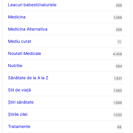
Leacuri babesti/naturiste
266
Medicina
1.088
Medicina Alternativa
269
Mediu curat
11
Noutati Medicale
4.458
Nutritie
584
Sănătate de la A la Z
1.831
Stil de viaţă
1.560
Ştiri sănătate
1.686
Știrile zilei
1.035
Tratamente
68