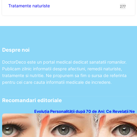
Tratamente naturiste
277
Despre noi
DoctorDeco este un portal medical dedicat sanatatii romanilor.
Publicam zilnic informatii despre afectiuni, remedii naturiste,
tratamente si nutritie. Ne propunem sa fim o sursa de referinta
pentru cei care cauta informatii medicale de incredere.
Recomandari editoriale
Evoluția Personalității după 70 de Ani: Ce Revelații Ne
Oferă Studiile Psihologice