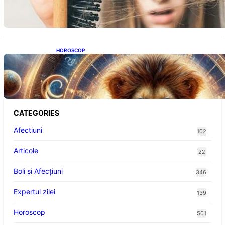
HOROSCOP
Portalul Leului 8/8: Oportunități de
Abundență pentru Cinci Zodii în 2026
CATEGORIES
Afectiuni
102
Articole
22
Boli și Afecțiuni
346
Expertul zilei
139
Horoscop
501