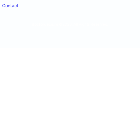
Contact
doctordeco.ro
©2026. All Rights Reserved.