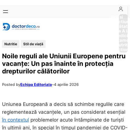
Sari
Skip
la
to
Boli si
Afectiun
conținut
content
Sănătat
de la A la
Medici
Tratame
Nutritie
Stil de viaţă
Nutriti
Diction
Noile reguli ale Uniunii Europene pentru
vacanțe: Un pas înainte în protecția
drepturilor călătorilor
Posted by
Echipa Editoriala
–
4 aprilie 2026
Uniunea Europeană a decis să schimbe regulile care
reglementează vacanțele, un pas considerat esențial
în contextul
problemelor acute întâmpinate de turiști
în ultimii ani, în special în timpul pandemiei de COVID-