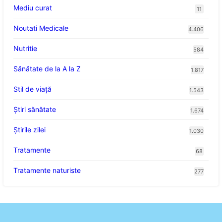
Mediu curat
11
Noutati Medicale
4.406
Nutritie
584
Sănătate de la A la Z
1.817
Stil de viaţă
1.543
Ştiri sănătate
1.674
Știrile zilei
1.030
Tratamente
68
Tratamente naturiste
277