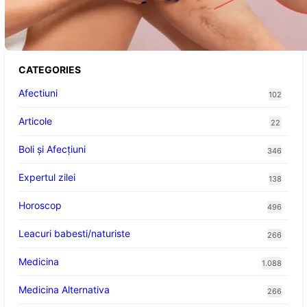
Înțelegerea Simptomelor și Măsurilor de
Prevenție
CATEGORIES
Afectiuni
102
Articole
22
Boli și Afecțiuni
346
Expertul zilei
138
Horoscop
496
Leacuri babesti/naturiste
266
Medicina
1.088
Medicina Alternativa
266