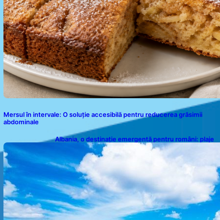
Mersul în intervale: O soluție accesibilă pentru reducerea grăsimii
abdominale
Albania, o destinație emergentă pentru români: plaje
spectaculoase, ape turcoaz și prețuri accesibile