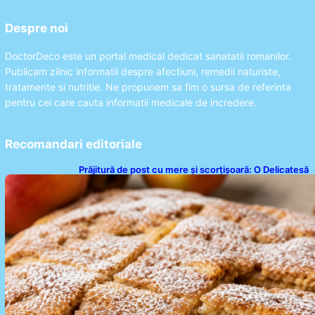
Despre noi
DoctorDeco este un portal medical dedicat sanatatii romanilor.
Publicam zilnic informatii despre afectiuni, remedii naturiste,
tratamente si nutritie. Ne propunem sa fim o sursa de referinta
pentru cei care cauta informatii medicale de incredere.
Recomandari editoriale
Prăjitură de post cu mere și scorțișoară: O Delicatesă
Dulce pentru Postul Adormirii Maicii Domnului