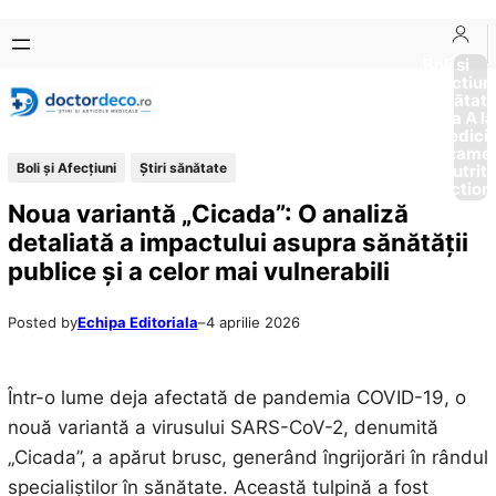
Sari
Skip
la
to
Boli si
Afectiun
conținut
content
Sănătat
de la A la
Medici
Tratame
Boli și Afecțiuni
Ştiri sănătate
Nutriti
Diction
Noua variantă „Cicada”: O analiză
detaliată a impactului asupra sănătății
publice și a celor mai vulnerabili
Posted by
Echipa Editoriala
–
4 aprilie 2026
Într-o lume deja afectată de pandemia COVID-19, o
nouă variantă a virusului SARS-CoV-2, denumită
„Cicada”, a apărut brusc, generând îngrijorări în rândul
specialiștilor în sănătate. Această tulpină a fost