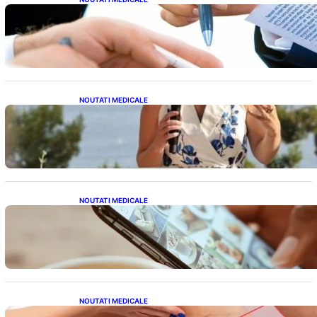
Acordul României cu Banca Mondială: O
Analiză Detaliată a Împrumutului și
Condițiilor Impuse
NOUTATI MEDICALE
Nașterea prințesei Eugenie la Lisabona: O
alegere plină de semnificație pentru familia
regală britanică
NOUTATI MEDICALE
Revoluția Bateriilor pentru Telefoane:
Avantaje, Provocări și Viitorul Tehnologiei
Energetice
NOUTATI MEDICALE
Varicele și Umflarea Picioarelor pe Caniculă: