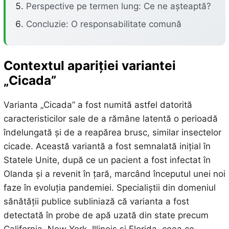
Perspective pe termen lung: Ce ne așteaptă?
Concluzie: O responsabilitate comună
Contextul apariției variantei
„Cicada”
Varianta „Cicada” a fost numită astfel datorită
caracteristicilor sale de a rămâne latentă o perioadă
îndelungată și de a reapărea brusc, similar insectelor
cicade. Această variantă a fost semnalată inițial în
Statele Unite, după ce un pacient a fost infectat în
Olanda și a revenit în țară, marcând începutul unei noi
faze în evoluția pandemiei. Specialiștii din domeniul
sănătății publice subliniază că varianta a fost
detectată în probe de apă uzată din state precum