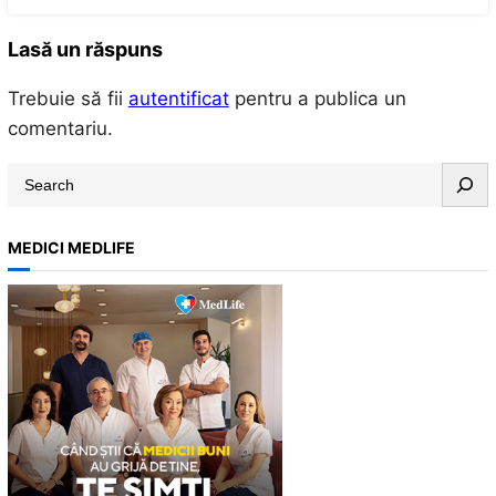
Lasă un răspuns
Trebuie să fii
autentificat
pentru a publica un
comentariu.
S
e
a
MEDICI MEDLIFE
r
c
h