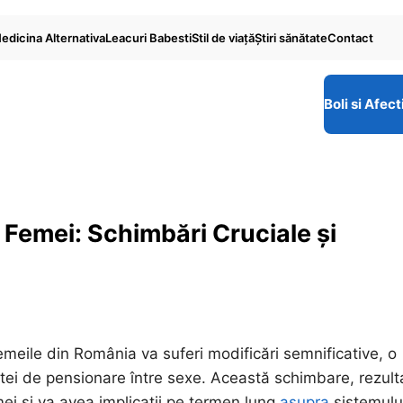
edicina Alternativa
Leacuri Babesti
Stil de viaţă
Ştiri sănătate
Contact
Boli si Afect
Femei: Schimbări Cruciale și
emeile din România va suferi modificări semnificative, o
stei de pensionare între sexe. Această schimbare, rezult
mei și va avea implicații pe termen lung
asupra
sistemulu