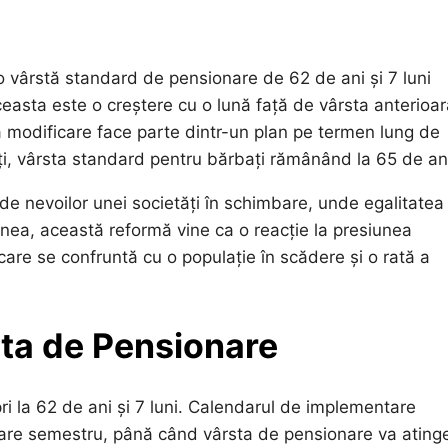
 vârstă standard de pensionare de 62 de ani și 7 luni
ceasta este o creștere cu o lună față de vârsta anterioa
tă modificare face parte dintr-un plan pe termen lung de
ți, vârsta standard pentru bărbați rămânând la 65 de an
 nevoilor unei societăți în schimbare, unde egalitatea
enea, această reformă vine ca o reacție la presiunea
are se confruntă cu o populație în scădere și o rată a
sta de Pensionare
i la 62 de ani și 7 luni. Calendarul de implementare
ecare semestru, până când vârsta de pensionare va ating