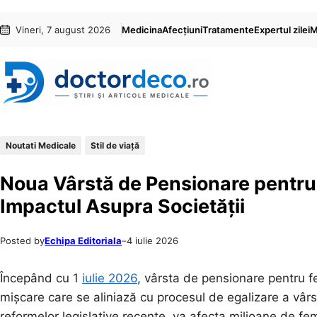
Sari
Skip
Vineri, 7 august 2026
Medicina
Afecțiuni
Tratamente
Expertul zilei
M
la
to
conținut
content
Noutati Medicale
Stil de viaţă
Noua Vârstă de Pensionare pentru 
Impactul Asupra Societății
Posted by
Echipa Editoriala
–
4 iulie 2026
Începând cu 1
iulie 2026
, vârsta de pensionare pentru f
mișcare care se aliniază cu procesul de egalizare a vâr
reformelor legislative recente, va afecta milioane de fe