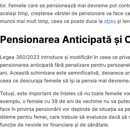
lor. Femeile care se pensionează mai devreme pot contrib
același timp, creșterea vârstei de pensionare va face ca
muncii mai mult timp, ceea ce poate duce la
stres
și ten
Pensionarea Anticipată și C
Legea 360/2023 introduce și modificări în ceea ce priv
pensionarea anticipată fără penalizare pentru persoanel
ani. Această schimbare este semnificativă, deoarece an
ceea ce descuraja femeile să își ia pensia mai devreme
Totuși, este important de înțeles că nu toate femeile vo
exemplu, o femeie cu 39 de ani de vechime nu va putea b
face în privința pensionării vor depinde de situația sa 
dileme pentru femei, care trebuie să evalueze dacă să 
funcție de nevoile lor financiare și de sănătate.