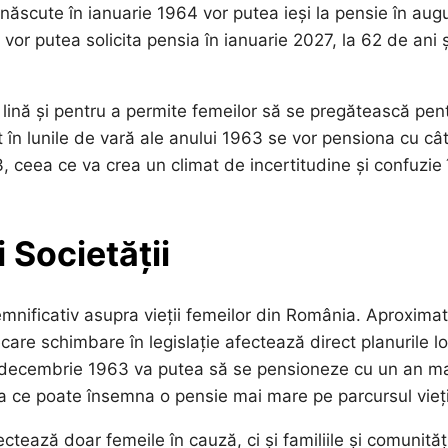
e născute în ianuarie 1964 vor putea ieși la pensie în aug
 vor putea solicita pensia în ianuarie 2027, la 62 de ani 
 lină și pentru a permite femeilor să se pregătească pen
în lunile de vară ale anului 1963 se vor pensiona cu câ
ceea ce va crea un climat de incertitudine și confuzie 
 Societății
nificativ asupra vieții femeilor din România. Aproximat
re schimbare în legislație afectează direct planurile lo
în decembrie 1963 va putea să se pensioneze cu un an m
 ce poate însemna o pensie mai mare pe parcursul vieți
tează doar femeile în cauză, ci și familiile și comunităț