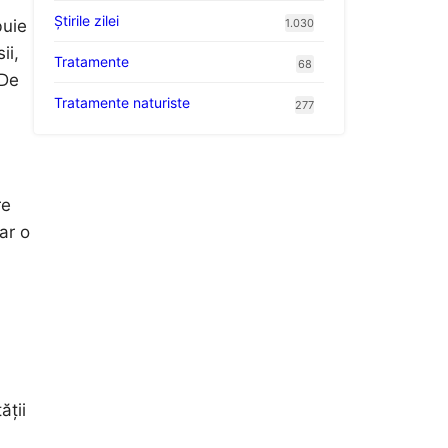
Știrile zilei
1.030
buie
ii,
Tratamente
68
 De
Tratamente naturiste
277
re
ar o
ății