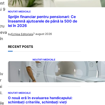
ust
și 9
NOUTATI MEDICALE
Sprijin financiar pentru pensionari: Ce
înseamnă ajutoarele de până la 500 de
lei în 2026
tru
teva
7 august 2026
by
Echipa Editoriala
în
RECENT POSTS
NOUTATI MEDICALE
Impactul Substanțelor de
Contrast în RMN: Îngrijorări
Legate de Gadoliniu și
iv
Acidul Oxalic
r
ai
i.
NOUTATI MEDICALE
O nouă eră în evaluarea handicapului:
schimbați criteriile, schimbați vieți
ile