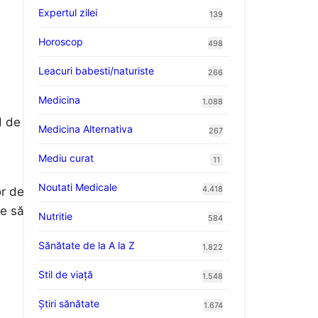
Expertul zilei
139
Horoscop
498
Leacuri babesti/naturiste
266
Medicina
1.088
d de
Medicina Alternativa
267
Mediu curat
11
Noutati Medicale
4.418
or de
te să
Nutritie
584
Sănătate de la A la Z
1.822
Stil de viaţă
1.548
Ştiri sănătate
1.674