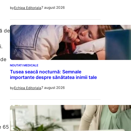
7 august 2026
by
Echipa Editoriala
ră de
i.
 de
NOUTATI MEDICALE
Tusea seacă nocturnă: Semnale
importante despre sănătatea inimii tale
7 august 2026
by
Echipa Editoriala
e 65