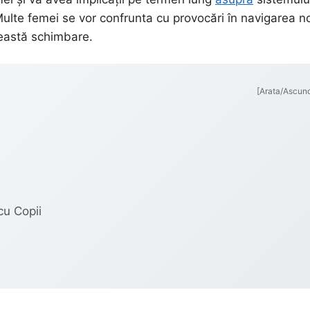
Multe femei se vor confrunta cu provocări în navigarea no
ceastă schimbare.
[Arata/Ascun
u Copii