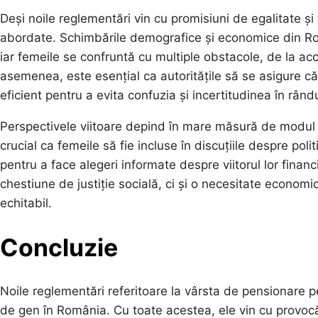
Deși noile reglementări vin cu promisiuni de egalitate și 
abordate. Schimbările demografice și economice din Ro
iar femeile se confruntă cu multiple obstacole, de la ac
asemenea, este esențial ca autoritățile să se asigure c
eficient pentru a evita confuzia și incertitudinea în rând
Perspectivele viitoare depind în mare măsură de modul 
crucial ca femeile să fie incluse în discuțiile despre pol
pentru a face alegeri informate despre viitorul lor finan
chestiune de justiție socială, ci și o necesitate economi
echitabil.
Concluzie
Noile reglementări referitoare la vârsta de pensionare pe
de gen în România. Cu toate acestea, ele vin cu provocă