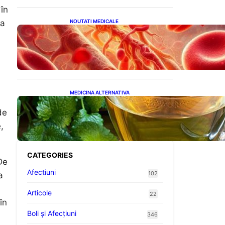
 în
NOUTATI MEDICALE
ța
Vitamina K: Beneficii,
Riscuri și Interacțiuni în
Coagularea Sângelui
MEDICINA ALTERNATIVA
Roinița: Soluția Naturală
de
pentru Reducerea
Cortizolului și Îmbunătățirea
,
Somnului
CATEGORIES
De
Afectiuni
102
a
Articole
22
în
Boli și Afecțiuni
346