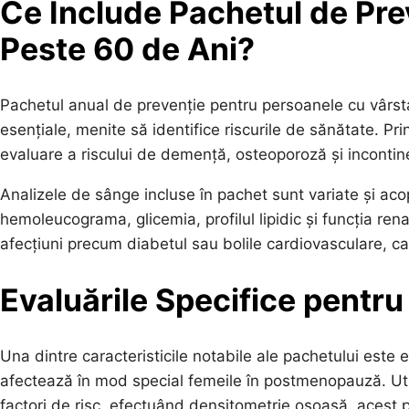
Ce Include Pachetul de Pre
Peste 60 de Ani?
Pachetul anual de prevenție pentru persoanele cu vârsta
esențiale, menite să identifice riscurile de sănătate. P
evaluare a riscului de demență, osteoporoză și incontin
Analizele de sânge incluse în pachet sunt variate și aco
hemoleucograma, glicemia, profilul lipidic și funcția ren
afecțiuni precum diabetul sau bolile cardiovasculare, ca
Evaluările Specifice pentru
Una dintre caracteristicile notabile ale pachetului este
afectează în mod special femeile în postmenopauză. Utiliz
factori de risc, efectuând densitometrie osoasă, acest 