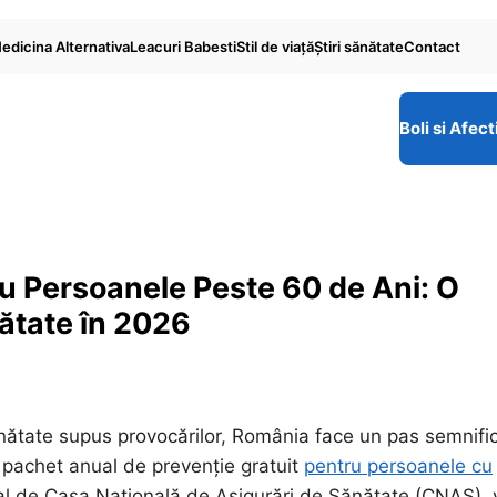
edicina Alternativa
Leacuri Babesti
Stil de viaţă
Ştiri sănătate
Contact
Boli si Afect
u Persoanele Peste 60 de Ani: O
ătate în 2026
nătate supus provocărilor, România face un pas semnific
ui pachet anual de prevenție gratuit
pentru persoanele cu
al de Casa Națională de Asigurări de Sănătate (CNAS), 