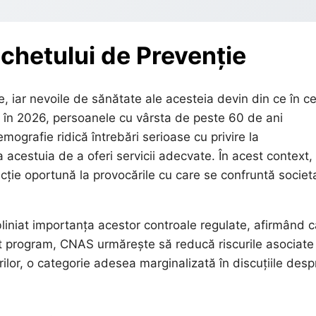
chetului de Prevenție
e, iar nevoile de sănătate ale acesteia devin din ce în c
că, în 2026, persoanele cu vârsta de peste 60 de ani
ografie ridică întrebări serioase cu privire la
 acestuia de a oferi servicii adecvate. În acest context,
cție oportună la provocările cu care se confruntă societ
niat importanța acestor controale regulate, afirmând c
est program, CNAS urmărește să reducă riscurile asociate
rilor, o categorie adesea marginalizată în discuțiile desp