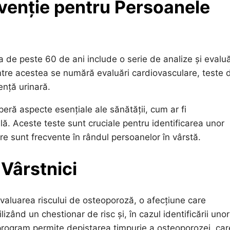
venție pentru Persoanele
 de peste 60 de ani include o serie de analize și evaluă
rintre acestea se numără evaluări cardiovasculare, teste 
ență urinară.
peră aspecte esențiale ale sănătății, cum ar fi
ală. Aceste teste sunt cruciale pentru identificarea unor
re sunt frecvente în rândul persoanelor în vârstă.
 Vârstnici
 evaluarea riscului de osteoporoză, o afecțiune care
ând un chestionar de risc și, în cazul identificării unor
program permite depistarea timpurie a osteoporozei, car