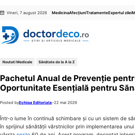
Sari
Skip
Vineri, 7 august 2026
Medicina
Afecțiuni
Tratamente
Expertul zilei
M
la
to
conținut
content
Noutati Medicale
Sănătate de la A la Z
Pachetul Anual de Prevenție pentr
Oportunitate Esențială pentru Săn
Posted by
Echipa Editoriala
–
22 mai 2026
Într-o lume în continuă schimbare și cu un sistem de să
în sprijinul sănătății vârstnicilor prin implementarea un
vârsta
peste
60 de ani. Acest program, decontat integr