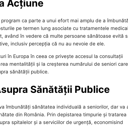
la Acțiune
 program ca parte a unui efort mai amplu de a îmbunătă
osturile pe termen lung asociate cu tratamentele medica
t, având în vedere că multe persoane sănătoase evită s
ve, inclusiv percepția că nu au nevoie de ele.
uri în Europa în ceea ce privește accesul la consultații
rea mentalității și la creșterea numărului de seniori care
pra sănătății publice.
supra Sănătății Publice
a îmbunătăți sănătatea individuală a seniorilor, dar va
nătate din România. Prin depistarea timpurie și tratarea
ra spitalelor și a serviciilor de urgență, economisind