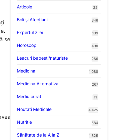
Articole
22
Boli și Afecțiuni
346
ți
le.
Expertul zilei
139
ă se
Horoscop
498
Leacuri babesti/naturiste
266
Medicina
1.088
Medicina Alternativa
267
Mediu curat
11
Noutati Medicale
4.425
 avea
Nutritie
584
Sănătate de la A la Z
1.825