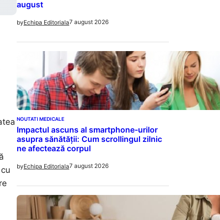
august
7 august 2026
by
Echipa Editoriala
e
NOUTATI MEDICALE
atea
Impactul ascuns al smartphone-urilor
asupra sănătății: Cum scrollingul zilnic
ne afectează corpul
ă
7 august 2026
by
Echipa Editoriala
 cu
re