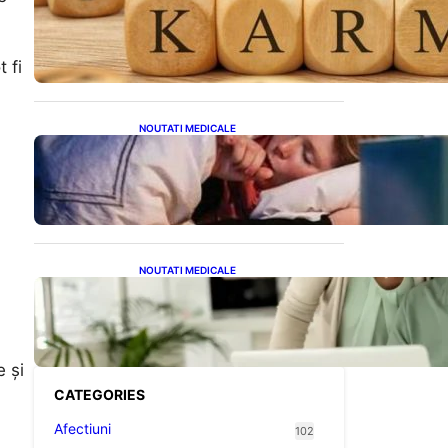
Eclipsa și Karma: Impactul
Emoțional Asupra Zodiilor
Leu și Vărsător
 fi
NOUTATI MEDICALE
Tusea seacă nocturnă:
Semnale importante despre
sănătatea inimii tale
NOUTATI MEDICALE
Sprijin financiar pentru
pensionari: Ce înseamnă
ajutoarele de până la 500
de lei în 2026
e și
CATEGORIES
Afectiuni
102