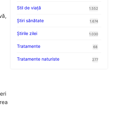
Stil de viaţă
1.552
vă,
Ştiri sănătate
1.674
Știrile zilei
1.030
Tratamente
68
Tratamente naturiste
277
eri
area