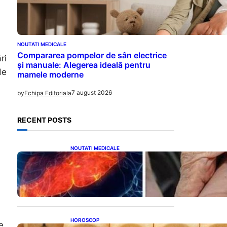
NOUTATI MEDICALE
Compararea pompelor de sân electrice
ri
și manuale: Alegerea ideală pentru
de
mamele moderne
7 august 2026
by
Echipa Editoriala
RECENT POSTS
NOUTATI MEDICALE
Ficatul Gras: Semnalul Ușor
Ignorat de la Picioare și
Importanța Diagnosticării
Timpurii
HOROSCOP
e