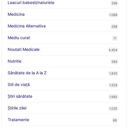
Leacuri babesti/naturiste
266
Medicina
1.088
Medicina Alternativa
268
Mediu curat
11
Noutati Medicale
4.454
Nutritie
584
Sănătate de la A la Z
1.830
Stil de viaţă
1.559
Ştiri sănătate
1.685
Știrile zilei
1.035
Tratamente
68