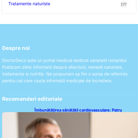
Tratamente naturiste
277
Despre noi
DoctorDeco este un portal medical dedicat sanatatii romanilor.
Publicam zilnic informatii despre afectiuni, remedii naturiste,
tratamente si nutritie. Ne propunem sa fim o sursa de referinta
pentru cei care cauta informatii medicale de incredere.
Recomandari editoriale
Îmbunătățirea sănătății cardiovasculare: Patru
exerciții simple pentru reducerea tensiunii arteriale
la domiciliu