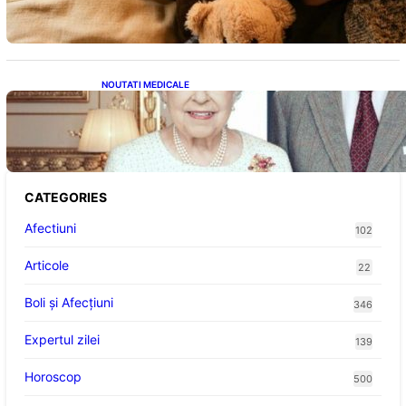
Sănătății
NOUTATI MEDICALE
Longevitatea în Rândul Celebrităților: Lecții
din Viața Prințului Philip și a Altora care Au
Fost Pe Punctul de a Împlini 100 de Ani
CATEGORIES
Afectiuni
102
Articole
22
Boli și Afecțiuni
346
Expertul zilei
139
Horoscop
500