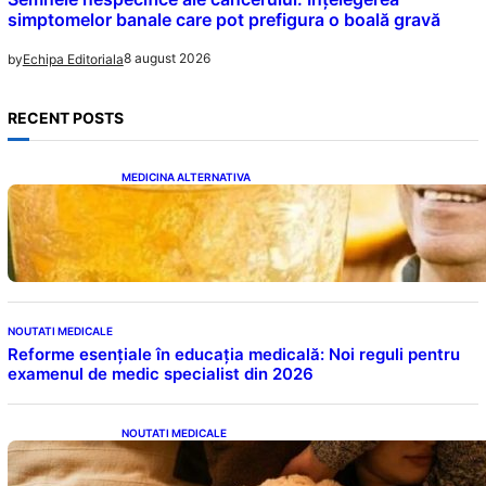
simptomelor banale care pot prefigura o boală gravă
8 august 2026
by
Echipa Editoriala
RECENT POSTS
MEDICINA ALTERNATIVA
Cele cinci băuturi esențiale pentru
menținerea glicemiei sub control pe timpul
nopții: Ghidul specialistului
NOUTATI MEDICALE
Reforme esențiale în educația medicală: Noi reguli pentru
examenul de medic specialist din 2026
NOUTATI MEDICALE
Somnul Sănătos: Câte Ore Trebuie Să Dormi
în Funcție de Vârstă și Impactul Asupra