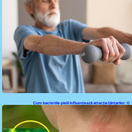
Cum bacteriile pielii influențează atracția țânțarilor: O
nouă viziune asupra alegerii victimelor