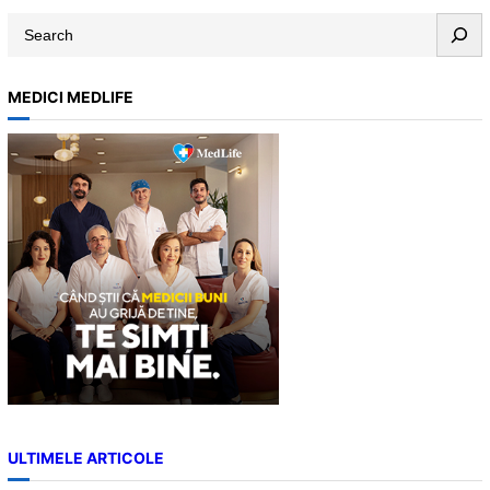
S
e
a
MEDICI MEDLIFE
r
c
h
ULTIMELE ARTICOLE