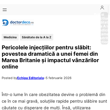
Sari
Skip
la
to
Boli si
Afectiun
conținut
content
Sănătat
de la A la
Medici
Tratame
Medicina
Sănătate de la A la Z
Nutriti
Diction
Pericolele injecțiilor pentru slăbit:
povestea dramatică a unei femei din
Marea Britanie și impactul vânzărilor
online
Posted by
Echipa Editoriala
–
5 februarie 2026
Într-o lume în care obezitatea devine o problemă din
ce în ce mai gravă, soluțiile rapide pentru slăbire sunt
căutate cu disperare de mulți. Însă, utilizarea