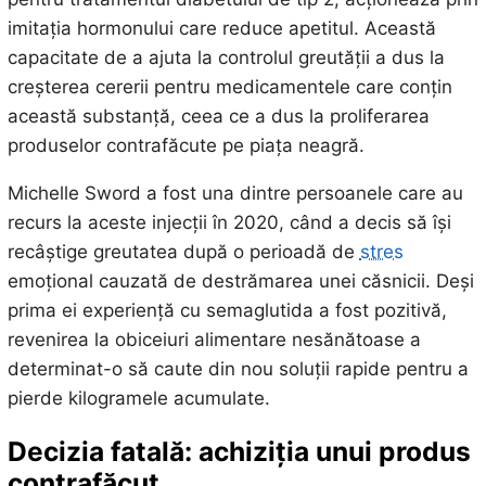
imitația hormonului care reduce apetitul. Această
capacitate de a ajuta la controlul greutății a dus la
creșterea cererii pentru medicamentele care conțin
această substanță, ceea ce a dus la proliferarea
produselor contrafăcute pe piața neagră.
Michelle Sword a fost una dintre persoanele care au
recurs la aceste injecții în 2020, când a decis să își
recâștige greutatea după o perioadă de
stres
emoțional cauzată de destrămarea unei căsnicii. Deși
prima ei experiență cu semaglutida a fost pozitivă,
revenirea la obiceiuri alimentare nesănătoase a
determinat-o să caute din nou soluții rapide pentru a
pierde kilogramele acumulate.
Decizia fatală: achiziția unui produs
contrafăcut