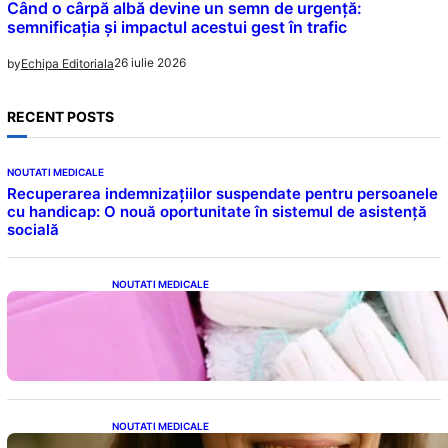
Când o cârpă albă devine un semn de urgență:
semnificația și impactul acestui gest în trafic
26 iulie 2026
by
Echipa Editoriala
RECENT POSTS
NOUTATI MEDICALE
Recuperarea indemnizațiilor suspendate pentru persoanele
cu handicap: O nouă oportunitate în sistemul de asistență
socială
NOUTATI MEDICALE
Tampoanele menstruale: O analiză profundă
a riscurilor legate de metale toxice
NOUTATI MEDICALE
Ceaiul – Băutura care protejează inima: