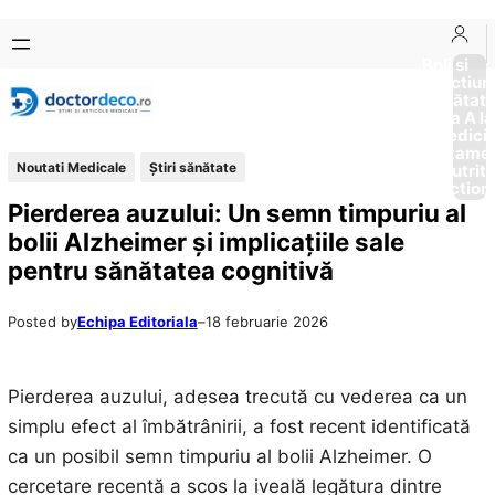
Sari
Skip
la
to
Boli si
Afectiun
conținut
content
Sănătat
de la A la
Medici
Tratame
Noutati Medicale
Ştiri sănătate
Nutriti
Diction
Pierderea auzului: Un semn timpuriu al
bolii Alzheimer și implicațiile sale
pentru sănătatea cognitivă
Posted by
Echipa Editoriala
–
18 februarie 2026
Pierderea auzului, adesea trecută cu vederea ca un
simplu efect al îmbătrânirii, a fost recent identificată
ca un posibil semn timpuriu al bolii Alzheimer. O
cercetare recentă a scos la iveală legătura dintre