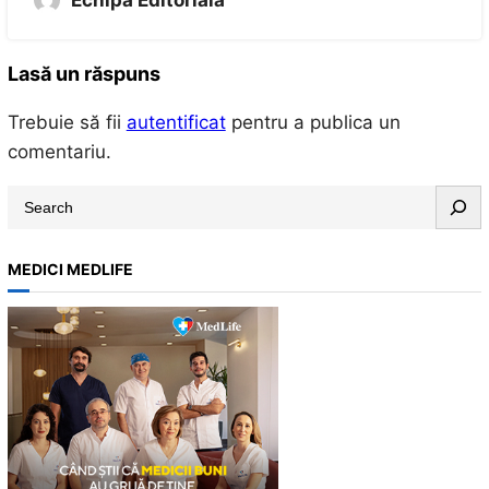
Echipa Editoriala
Lasă un răspuns
Trebuie să fii
autentificat
pentru a publica un
comentariu.
S
e
a
MEDICI MEDLIFE
r
c
h