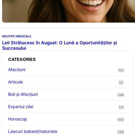
Descoperiri recente despre beneficiile
consumului zilnic
NOUTATI MEDICALE
Leii Strălucesc în August: O Lună a Oportunităților și
Succesului
CATEGORIES
Afectiuni
102
Articole
22
Boli și Afecțiuni
346
Expertul zilei
131
Horoscop
453
Leacuri babesti/naturiste
266