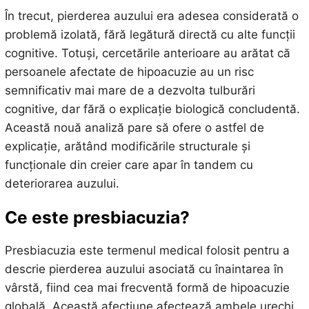
În trecut, pierderea auzului era adesea considerată o
problemă izolată, fără legătură directă cu alte funcții
cognitive. Totuși, cercetările anterioare au arătat că
persoanele afectate de hipoacuzie au un risc
semnificativ mai mare de a dezvolta tulburări
cognitive, dar fără o explicație biologică concludentă.
Această nouă analiză pare să ofere o astfel de
explicație, arătând modificările structurale și
funcționale din creier care apar în tandem cu
deteriorarea auzului.
Ce este presbiacuzia?
Presbiacuzia este termenul medical folosit pentru a
descrie pierderea auzului asociată cu înaintarea în
vârstă, fiind cea mai frecventă formă de hipoacuzie
globală. Această afecțiune afectează ambele urechi