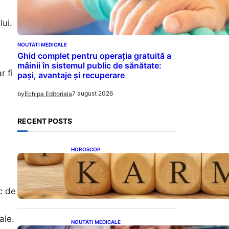
lui.
NOUTATI MEDICALE
Ghid complet pentru operația gratuită a
mâinii în sistemul public de sănătate:
r fi
pași, avantaje și recuperare
7 august 2026
by
Echipa Editoriala
RECENT POSTS
HOROSCOP
Eclipsa și Karma: Impactul
Emoțional Asupra Zodiilor
Leu și Vărsător
c de
ale.
NOUTATI MEDICALE