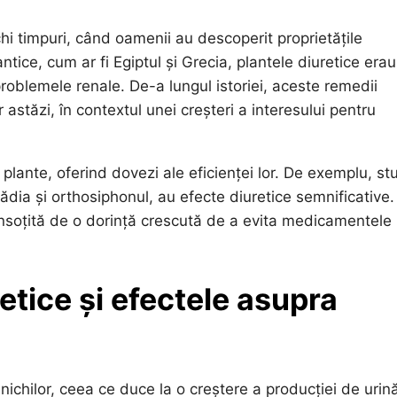
hi timpuri, când oamenii au descoperit proprietățile
 antice, cum ar fi Egiptul și Grecia, plantele diuretice erau
 problemele renale. De-a lungul istoriei, aceste remedii
 astăzi, în contextul unei creșteri a interesului pentru
r plante, oferind dovezi ale eficienței lor. De exemplu, stu
dia și orthosiphonul, au efecte diuretice semnificative.
 însoțită de o dorință crescută de a evita medicamentele
etice și efectele asupra
rinichilor, ceea ce duce la o creștere a producției de urin