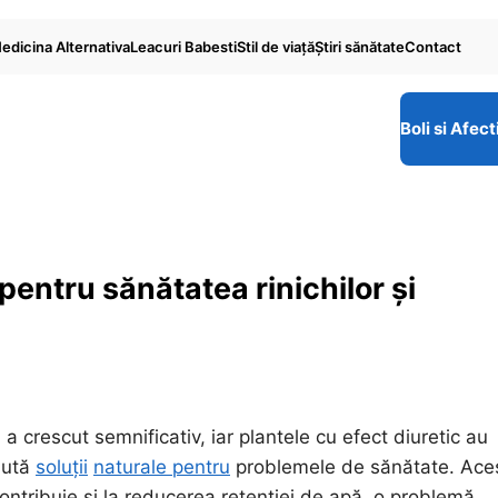
edicina Alternativa
Leacuri Babesti
Stil de viaţă
Ştiri sănătate
Contact
Boli si Afect
 pentru sănătatea rinichilor și
 a crescut semnificativ, iar plantele cu efect diuretic au
aută
soluții
naturale pentru
problemele de sănătate. Ace
 contribuie și la reducerea retenției de apă, o problemă