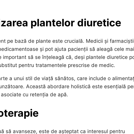
izarea plantelor diuretice
t pe bază de plante este crucială. Medicii și farmaciști
i medicamentoase și pot ajuta pacienții să aleagă cele ma
te important să se înțeleagă că, deși plantele diuretice p
 substitut pentru tratamentele prescrise de medic.
parte a unui stil de viață sănătos, care include o alimenta
espunzătoare. Această abordare holistică este esențială pe
r asociate cu retenția de apă.
toterapie
nuă să avanseze, este de așteptat ca interesul pentru