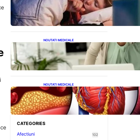
Tusea seacă nocturnă:
ce
Semnale importante despre
sănătatea inimii tale
NOUTATI MEDICALE
Sprijin financiar pentru
e
pensionari: Ce înseamnă
ajutoarele de până la 500
de lei în 2026
i
NOUTATI MEDICALE
Descoperirea revoluționară:
Afereza terapeutică, un
posibil aliat în eliminarea
microplasticelor din sânge
CATEGORIES
ice
Afectiuni
102