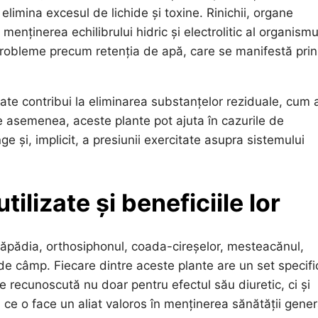
limina excesul de lichide și toxine. Rinichii, organe
 menținerea echilibrului hidric și electrolitic al organismu
probleme precum retenția de apă, care se manifestă prin
poate contribui la eliminarea substanțelor reziduale, cum a
e asemenea, aceste plante pot ajuta în cazurile de
e și, implicit, a presiunii exercitate asupra sistemului
tilizate și beneficiile lor
păpădia, orthosiphonul, coada-cireșelor, mesteacănul,
de câmp. Fiecare dintre aceste plante are un set specifi
 recunoscută nu doar pentru efectul său diuretic, ci și
a ce o face un aliat valoros în menținerea sănătății gener