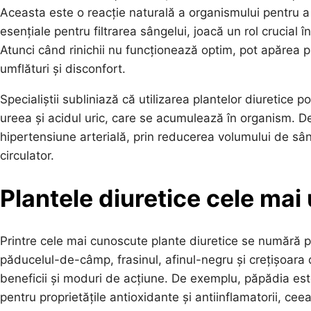
Aceasta este o reacție naturală a organismului pentru a e
esențiale pentru filtrarea sângelui, joacă un rol crucial în
Atunci când rinichii nu funcționează optim, pot apărea 
umflături și disconfort.
Specialiștii subliniază că utilizarea plantelor diuretice 
ureea și acidul uric, care se acumulează în organism. D
hipertensiune arterială, prin reducerea volumului de sâng
circulator.
Plantele diuretice cele mai u
Printre cele mai cunoscute plante diuretice se numără 
păducelul-de-câmp, frasinul, afinul-negru și crețișoara 
beneficii și moduri de acțiune. De exemplu, păpădia este
pentru proprietățile antioxidante și antiinflamatorii, cee