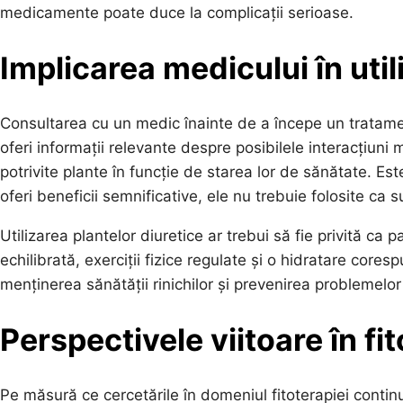
medicamente poate duce la complicații serioase.
Implicarea medicului în util
Consultarea cu un medic înainte de a începe un tratamen
oferi informații relevante despre posibilele interacțiun
potrivite plante în funcție de starea lor de sănătate. Es
oferi beneficii semnificative, ele nu trebuie folosite ca
Utilizarea plantelor diuretice ar trebui să fie privită ca 
echilibrată, exerciții fizice regulate și o hidratare cor
menținerea sănătății rinichilor și prevenirea problemelo
Perspectivele viitoare în fi
Pe măsură ce cercetările în domeniul fitoterapiei conti