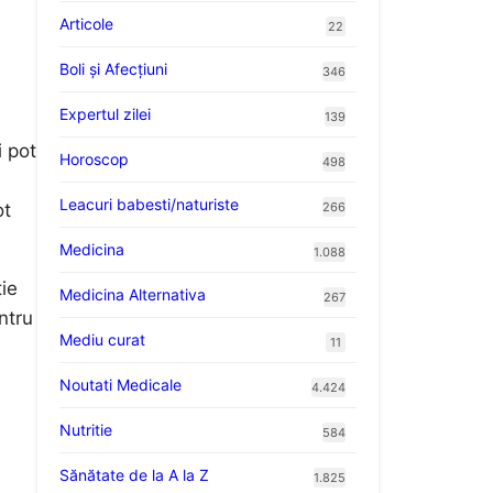
Articole
22
Boli și Afecțiuni
346
Expertul zilei
139
i pot
Horoscop
498
i
Leacuri babesti/naturiste
266
ot
Medicina
1.088
ție
Medicina Alternativa
267
ntru
Mediu curat
11
Noutati Medicale
4.424
Nutritie
584
Sănătate de la A la Z
1.825