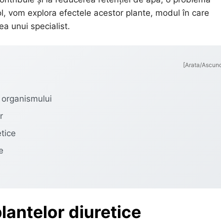
icol, vom explora efectele acestor plante, modul în care
ea unui specialist.
[Arata/Ascun
a organismului
r
etice
e
 plantelor diuretice