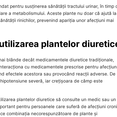
t pentru susținerea sănătății tractului urinar, în timp 
lare a metabolismului. Aceste plante nu doar că ajută la
ănătății rinichilor, prevenind apariția unor afecțiuni mai
 utilizarea plantelor diuretic
mai blânde decât medicamentele diuretice tradiționale,
ot interacționa cu medicamentele prescrise pentru afecțiun
ând efectele acestora sau provocând reacții adverse. De
hipotensiune severă, iar crețișoara de câmp este
tilizarea plantelor diuretice să consulte un medic sau un
important pentru persoanele care suferă de afecțiuni cron
e combinația necorespunzătoare de plante și