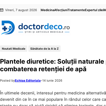
Sari
Skip
Vineri, 7 august 2026
Medicina
Afecțiuni
Tratamente
Expertul zilei
M
la
to
conținut
content
Noutati Medicale
Sănătate de la A la Z
Plantele diuretice: Soluții naturale
combaterea retenției de apă
Posted by
Echipa Editoriala
–
14 iunie 2026
În ultimele decenii, interesul pentru medicina alternativă
devenit din ce în ce mai populare în rândul celor care c
plante nu doar că ajută rinichii să elimine toxinele, dar