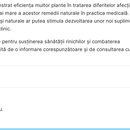
rat eficiența multor plante în tratarea diferitelor afecți
i mare a acestor remedii naturale în practica medicală.
și naturale ar putea stimula dezvoltarea unor noi supli
linic.
e pentru susținerea sănătății rinichilor și combaterea
nsoțită de o informare corespunzătoare și de consultarea c
.
u.