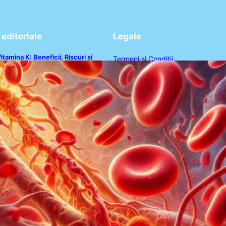
editoriale
Legale
itamina K: Beneficii, Riscuri și
Termeni și Condiții
nteracțiuni în Coagularea Sângelui
Politica de Confidențialitate
Politica de Cookies
Disclaimer
Contact