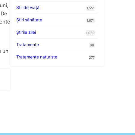
uni,
Stil de viaţă
1.551
 De
Ştiri sănătate
1.674
mente
Știrile zilei
1.030
Tratamente
68
u un
Tratamente naturiste
277