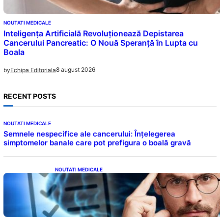
NOUTATI MEDICALE
Inteligența Artificială Revoluționează Depistarea
Cancerului Pancreatic: O Nouă Speranță în Lupta cu
Boala
8 august 2026
by
Echipa Editoriala
RECENT POSTS
NOUTATI MEDICALE
Semnele nespecifice ale cancerului: Înțelegerea
simptomelor banale care pot prefigura o boală gravă
NOUTATI MEDICALE
Inteligența dincolo de note: Semnele unui IQ
ridicat care nu țin de școală