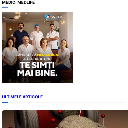
MEDICI MEDLIFE
r
c
h
ULTIMELE ARTICOLE