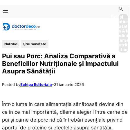
Sari
Skip
la
to
Boli si
Afectiun
conținut
content
Sănătat
de la A la
Medici
Tratame
Nutritie
Ştiri sănătate
Nutriti
Diction
Pui sau Porc: Analiza Comparativă a
Beneficiilor Nutriționale și Impactului
Asupra Sănătății
Posted by
Echipa Editoriala
–
31 ianuarie 2026
Într-o lume în care alimentația sănătoasă devine din
ce în ce mai importantă, dilema alegerii între carne de
pui și carne de porc ridică întrebări esențiale privind
aportul de proteine și efectele asupra sănătății.