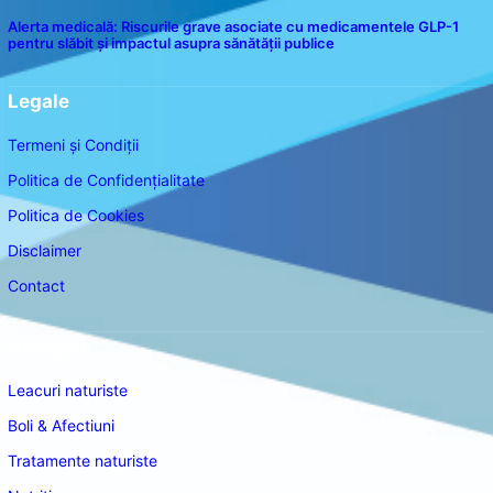
Alerta medicală: Riscurile grave asociate cu medicamentele GLP-1
pentru slăbit și impactul asupra sănătății publice
Legale
Termeni și Condiții
Politica de Confidențialitate
Politica de Cookies
Disclaimer
Contact
Navigare
Leacuri naturiste
Boli & Afectiuni
Tratamente naturiste