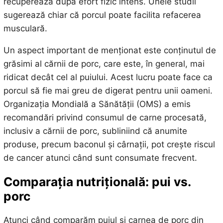
recuperează după efort fizic intens. Unele studii
sugerează chiar că porcul poate facilita refacerea
musculară.
Un aspect important de menționat este conținutul de
grăsimi al cărnii de porc, care este, în general, mai
ridicat decât cel al puiului. Acest lucru poate face ca
porcul să fie mai greu de digerat pentru unii oameni.
Organizația Mondială a Sănătății (OMS) a emis
recomandări privind consumul de carne procesată,
inclusiv a cărnii de porc, subliniind că anumite
produse, precum baconul și cârnații, pot crește riscul
de cancer atunci când sunt consumate frecvent.
Comparația nutrițională: pui vs.
porc
Atunci când comparăm puiul și carnea de porc din