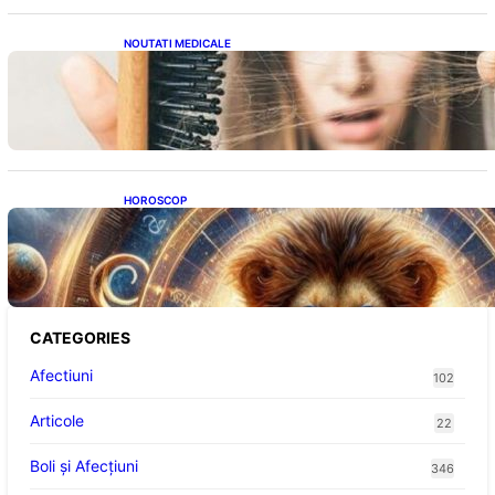
NOUTATI MEDICALE
Semnele unei deficiențe de proteine:
Impactul asupra sănătății tale
HOROSCOP
Portalul Leului 8/8: Oportunități de
Abundență pentru Cinci Zodii în 2026
CATEGORIES
Afectiuni
102
Articole
22
Boli și Afecțiuni
346