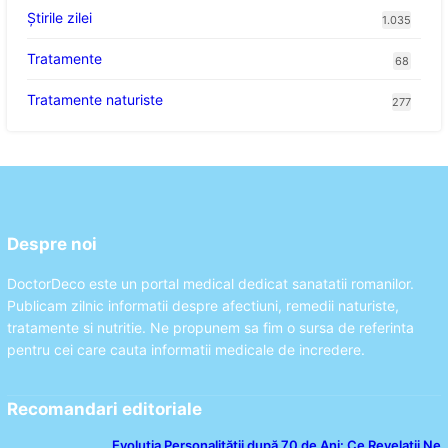
Știrile zilei
1.035
Tratamente
68
Tratamente naturiste
277
Despre noi
DoctorDeco este un portal medical dedicat sanatatii romanilor.
Publicam zilnic informatii despre afectiuni, remedii naturiste,
tratamente si nutritie. Ne propunem sa fim o sursa de referinta
pentru cei care cauta informatii medicale de incredere.
Recomandari editoriale
Evoluția Personalității după 70 de Ani: Ce Revelații Ne