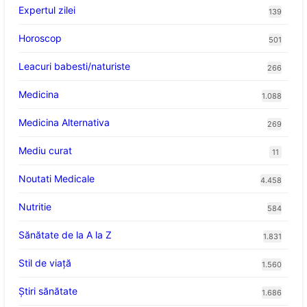
Expertul zilei
139
Horoscop
501
Leacuri babesti/naturiste
266
Medicina
1.088
Medicina Alternativa
269
Mediu curat
11
Noutati Medicale
4.458
Nutritie
584
Sănătate de la A la Z
1.831
Stil de viaţă
1.560
Ştiri sănătate
1.686