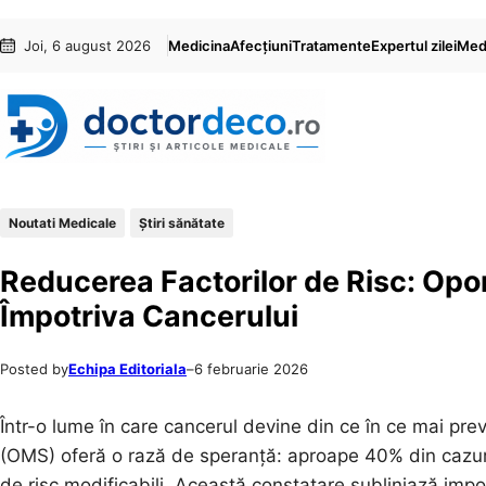
Sari
Skip
Joi, 6 august 2026
Medicina
Afecțiuni
Tratamente
Expertul zilei
Medi
la
to
conținut
content
Noutati Medicale
Ştiri sănătate
Reducerea Factorilor de Risc: Opor
Împotriva Cancerului
Posted by
Echipa Editoriala
–
6 februarie 2026
Într-o lume în care cancerul devine din ce în ce mai prev
(OMS) oferă o rază de speranță: aproape 40% din cazuril
de risc modificabili. Această constatare subliniază impor