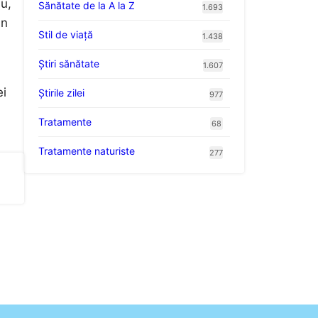
u,
Sănătate de la A la Z
1.693
un
Stil de viaţă
1.438
Ştiri sănătate
1.607
ei
Știrile zilei
977
Tratamente
68
Tratamente naturiste
277