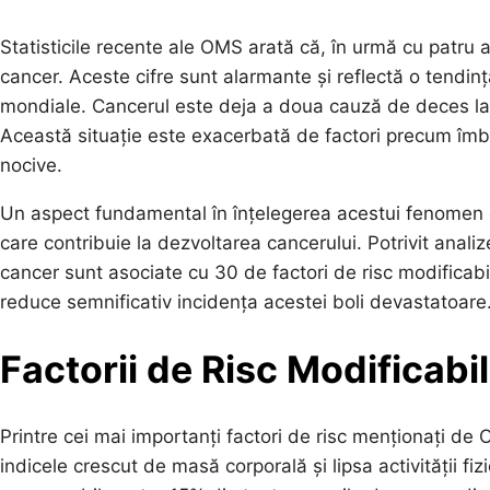
Statisticile recente ale OMS arată că, în urmă cu patru a
cancer. Aceste cifre sunt alarmante și reflectă o tendinț
mondiale. Cancerul este deja a doua cauză de deces la n
Această situație este exacerbată de factori precum îmbă
nocive.
Un aspect fundamental în înțelegerea acestui fenomen est
care contribuie la dezvoltarea cancerului. Potrivit anali
cancer sunt asociate cu 30 de factori de risc modificabi
reduce semnificativ incidența acestei boli devastatoare
Factorii de Risc Modificabil
Printre cei mai importanți factori de risc menționați d
indicele crescut de masă corporală și lipsa activității fi