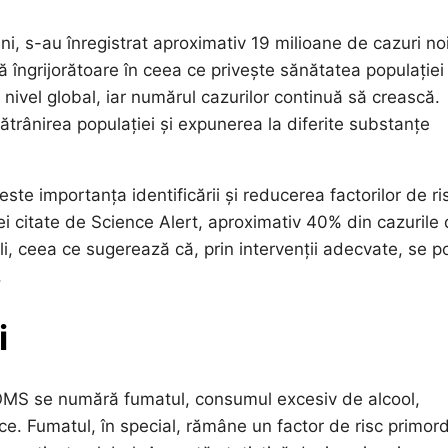
ni, s-au înregistrat aproximativ 19 milioane de cazuri no
ă îngrijorătoare în ceea ce privește sănătatea populației
ivel global, iar numărul cazurilor continuă să crească.
trânirea populației și expunerea la diferite substanțe
e importanța identificării și reducerea factorilor de ri
zei citate de Science Alert, aproximativ 40% din cazurile
li, ceea ce sugerează că, prin intervenții adecvate, se p
.
i
e OMS se numără fumatul, consumul excesiv de alcool,
zice. Fumatul, în special, rămâne un factor de risc primord