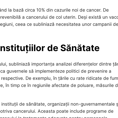
având la bază circa 10% din cazurile noi de cancer. De
revenibilă a cancerului de col uterin. Deși există un vac
regiuni, ceea ce subliniază necesitatea unor campanii d
nstituțiilor de Sănătate
i, subliniază importanța analizei diferențelor dintre țăr
 ca guvernele să implementeze politici de prevenire a
 respective. De exemplu, în țările cu rate ridicate de fum
e, în timp ce în regiunile afectate de poluare, măsurile 
 instituții de sănătate, organizații non-guvernamentale ș
mpotriva cancerului. Aceasta poate include programe de