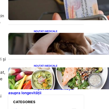
Pierderea cardului de
sănătate: pași esențiali și
impact asupra accesului la
servicii medicale
cin
e
NOUTATI MEDICALE
Impactul Căldurii Asupra
Psihicului: Depresia de Vară
și Simptomele Sale Ignorate
i și
NOUTATI MEDICALE
Cum dieta mediteraneană
at,
poate adăuga până la 10 ani
de
speranței de viață: O
analiză detaliată a
impactului alimentației
asupra longevității
i
CATEGORIES