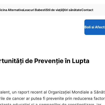
cina Alternativa
Leacuri Babesti
Stil de viaţă
Ştiri sănătate
Contact
Boli si Afect
tunități de Prevenție în Lupta
alent, un raport recent al Organizației Mondiale a Sănătă
e de cancer ar putea fi prevenite prin reducerea factori
tanța educației și a campaniilor de conștientizare, iar