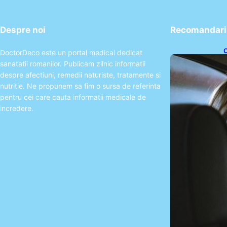
Despre noi
Recomandari 
C
DoctorDeco este un portal medical dedicat
u
sanatatii romanilor. Publicam zilnic informatii
a
despre afectiuni, remedii naturiste, tratamente si
nutritie. Ne propunem sa fim o sursa de referinta
pentru cei care cauta informatii medicale de
incredere.