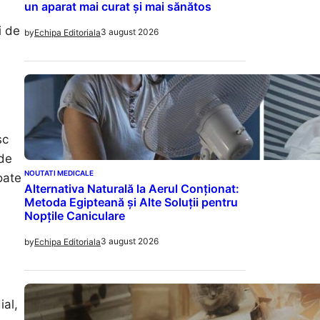
un aparat mai curat și mai sănătos
i de
3 august 2026
by
Echipa Editoriala
sc
 de
NOUTATI MEDICALE
oate
Alternativa Naturală la Aerul Conționat:
Metoda Egipteană și Alte Soluții pentru
Nopțile Caniculare
3 august 2026
by
Echipa Editoriala
ial,