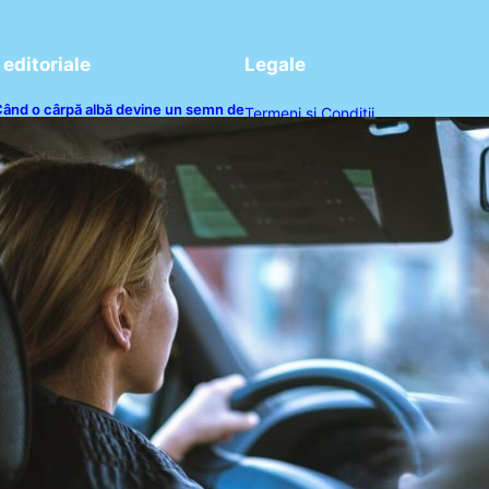
editoriale
Legale
ând o cârpă albă devine un semn de
Termeni și Condiții
rgență: semnificația și impactul
cestui gest în trafic
Politica de Confidențialitate
Politica de Cookies
Disclaimer
Contact