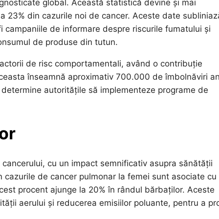
gnosticate global. Această statistică devine și mai
la 23% din cazurile noi de cancer. Aceste date subliniaz
i campaniile de informare despre riscurile fumatului și
 consumul de produse din tutun.
factorii de risc comportamentali, având o contribuție
 Aceasta înseamnă aproximativ 700.000 de îmbolnăviri an
 să determine autoritățile să implementeze programe de
lor
a cancerului, cu un impact semnificativ asupra sănătății
n cazurile de cancer pulmonar la femei sunt asociate cu
acest procent ajunge la 20% în rândul bărbaților. Aceste
tății aerului și reducerea emisiilor poluante, pentru a pr