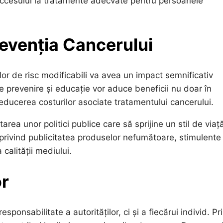
a accesului la tratamente adecvate pentru persoanele
revenția Cancerului
lor de risc modificabili va avea un impact semnificativ
de prevenire și educație vor aduce beneficii nu doar în
 reducerea costurilor asociate tratamentului cancerului.
rea unor politici publice care să sprijine un stil de viaț
e privind publicitatea produselor nefumătoare, stimulente
 calității mediului.
or
sponsabilitate a autorităților, ci și a fiecărui individ. Pr