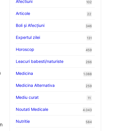
Afectiuni
102
Articole
22
Boli și Afecțiuni
346
Expertul zilei
131
Horoscop
459
Leacuri babesti/naturiste
266
ă
Medicina
1.088
Medicina Alternativa
259
Mediu curat
11
Noutati Medicale
4.043
Nutritie
584
in