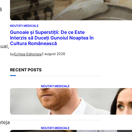
ă
NOUTATI MEDICALE
Gunoaie și Superstiții: De ce Este
Interzis să Duceți Gunoiul Noaptea în
Cultura Românească
ual,
2 august 2026
by
Echipa Editoriala
RECENT POSTS
NOUTATI MEDICALE
Deciziile parentale ale lui
Harry și Meghan: O
abordare diferită față de
moștenirea regală
oteja
NOUTATI MEDICALE