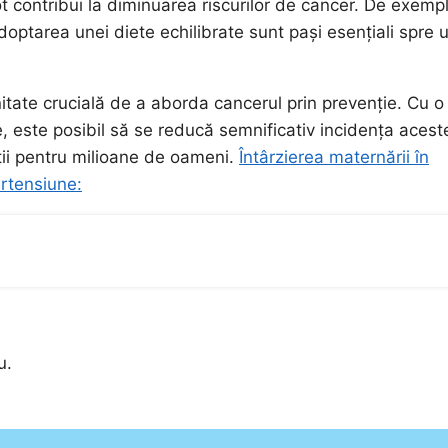
contribui la diminuarea riscurilor de cancer. De exempl
doptarea unei diete echilibrate sunt pași esențiali spre 
itate crucială de a aborda cancerul prin prevenție. Cu o
e, este posibil să se reducă semnificativ incidența acest
ții pentru milioane de oameni.
Întârzierea maternării în
rtensiune:
u.