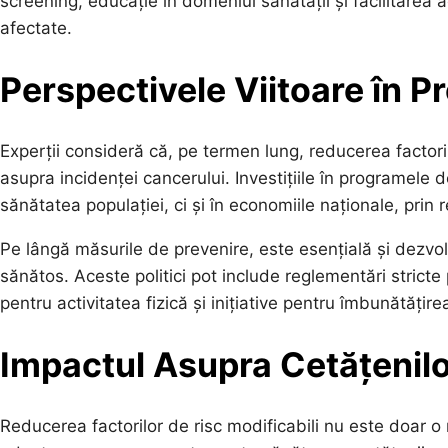
screening, educație în domeniul sănătății și facilitare
afectate.
Perspectivele Viitoare în P
Experții consideră că, pe termen lung, reducerea factori
asupra incidenței cancerului. Investițiile în programele 
sănătatea populației, ci și în economiile naționale, prin
Pe lângă măsurile de prevenire, este esențială și dezvolta
sănătos. Aceste politici pot include reglementări strict
pentru activitatea fizică și inițiative pentru îmbunătățirea
Impactul Asupra Cetățenil
Reducerea factorilor de risc modificabili nu este doar o re