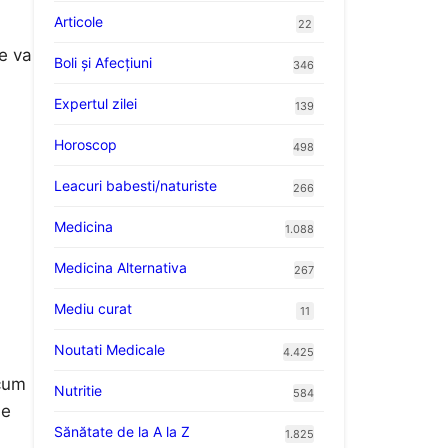
Articole
22
le va
Boli și Afecțiuni
346
Expertul zilei
139
Horoscop
498
Leacuri babesti/naturiste
266
Medicina
1.088
Medicina Alternativa
267
Mediu curat
11
Noutati Medicale
4.425
 cum
Nutritie
584
se
Sănătate de la A la Z
1.825