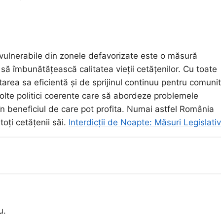
 vulnerabile din zonele defavorizate este o măsură
să îmbunătățească calitatea vieții cetățenilor. Cu toate
ea sa eficientă și de sprijinul continuu pentru comunit
olte politici coerente care să abordeze problemele
iți în beneficiul de care pot profita. Numai astfel România
oți cetățenii săi.
Interdicții de Noapte: Măsuri Legislati
u.