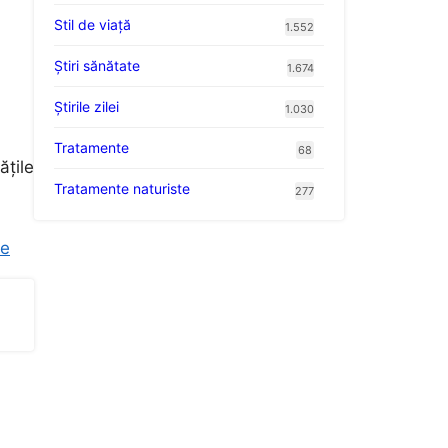
Stil de viaţă
1.552
Ştiri sănătate
1.674
Știrile zilei
1.030
Tratamente
68
ățile
Tratamente naturiste
277
ve