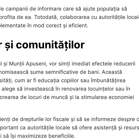
 de campanii de informare care să ajute populația să
 profita de ea. Totodată, colaborarea cu autoritățile loca
mplementate în mod corect și eficient.
 și comunităților
i și Munții Apuseni, vor simți imediat efectele reducerii
conomisească sume semnificative de bani. Această
sități, cum ar fi educația copiilor sau îmbunătățirea
ea alege să investească în renovarea locuințelor sau în
 crearea de locuri de muncă și la stimularea economiei
ienți de drepturile lor fiscale și să se informeze despre
ortant ca autoritățile locale să ofere asistență și resur
i să își maximizeze beneficiile.