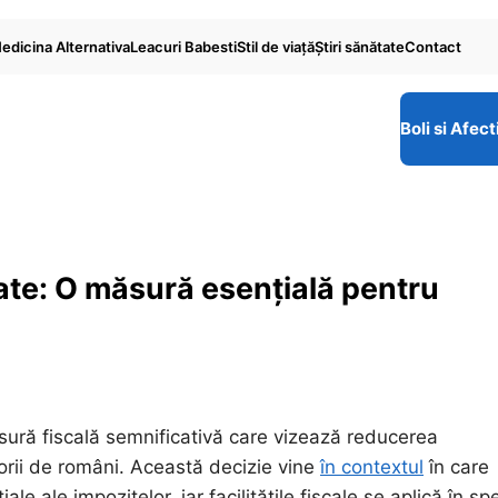
edicina Alternativa
Leacuri Babesti
Stil de viaţă
Ştiri sănătate
Contact
Boli si Afect
ate: O măsură esențială pentru
sură fiscală semnificativă care vizează reducerea
orii de români. Această decizie vine
în contextul
în care
le ale impozitelor, iar facilitățile fiscale se aplică în sp