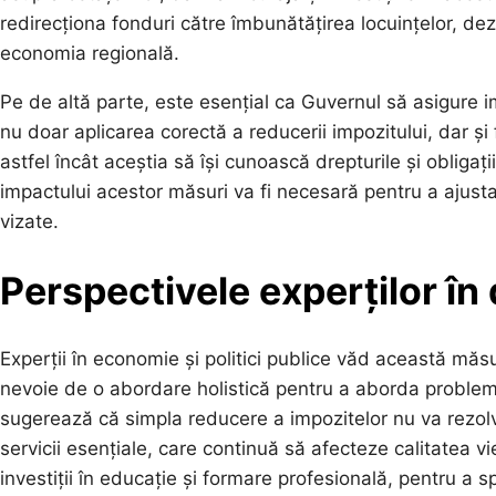
redirecționa fonduri către îmbunătățirea locuințelor, dezv
economia regională.
Pe de altă parte, este esențial ca Guvernul să asigure
nu doar aplicarea corectă a reducerii impozitului, dar și f
astfel încât aceștia să își cunoască drepturile și obliga
impactului acestor măsuri va fi necesară pentru a ajusta 
vizate.
Perspectivele experților î
Experții în economie și politici publice văd această măs
nevoie de o abordare holistică pentru a aborda probleme
sugerează că simpla reducere a impozitelor nu va rezol
servicii esențiale, care continuă să afecteze calitatea
investiții în educație și formare profesională, pentru a sp