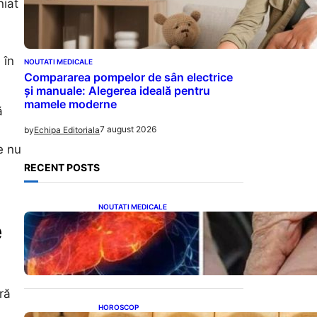
niat
 în
NOUTATI MEDICALE
Compararea pompelor de sân electrice
și manuale: Alegerea ideală pentru
mamele moderne
ă
7 august 2026
by
Echipa Editoriala
e nu
RECENT POSTS
NOUTATI MEDICALE
Ficatul Gras: Semnalul Ușor
e
Ignorat de la Picioare și
Importanța Diagnosticării
Timpurii
ră
HOROSCOP