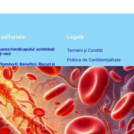
editoriale
Legale
luarea handicapului: schimbați
Termeni și Condiții
i vieți
Politica de Confidențialitate
itamina K: Beneficii, Riscuri și
nteracțiuni în Coagularea Sângelui
Politica de Cookies
Disclaimer
Contact