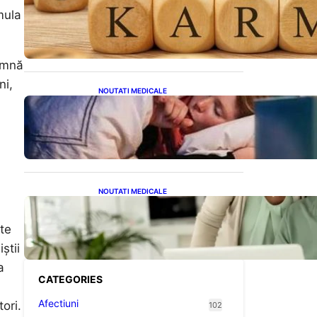
Eclipsa și Karma: Impactul
mula
Emoțional Asupra Zodiilor
Leu și Vărsător
eamnă
ni,
NOUTATI MEDICALE
Tusea seacă nocturnă:
Semnale importante despre
sănătatea inimii tale
NOUTATI MEDICALE
Sprijin financiar pentru
pensionari: Ce înseamnă
ste
ajutoarele de până la 500
de lei în 2026
știi
a
CATEGORIES
Afectiuni
ori.
102