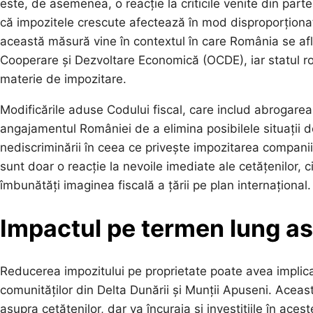
este, de asemenea, o reacție la criticile venite din partea
că impozitele crescute afectează în mod disproporționat
această măsură vine în contextul în care România se afl
Cooperare și Dezvoltare Economică (OCDE), iar statul ro
materie de impozitare.
Modificările aduse Codului fiscal, care includ abrogare
angajamentul României de a elimina posibilele situații d
nediscriminării în ceea ce privește impozitarea companiil
sunt doar o reacție la nevoile imediate ale cetățenilor, c
îmbunătăți imaginea fiscală a țării pe plan internațional.
Impactul pe termen lung as
Reducerea impozitului pe proprietate poate avea implic
comunităților din Delta Dunării și Munții Apuseni. Aceast
asupra cetățenilor, dar va încuraja și investițiile în aces