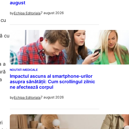
august
7 august 2026
by
Echipa Editoriala
 cu
ă cu
a a
NOUTATI MEDICALE
ură
Impactul ascuns al smartphone-urilor
a
asupra sănătății: Cum scrollingul zilnic
ne afectează corpul
7 august 2026
by
Echipa Editoriala
ri