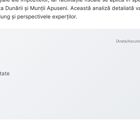
lta Dunării și Munții Apuseni. Această analiză detaliată v
ung și perspectivele experților.
[Arata/Ascun
tate