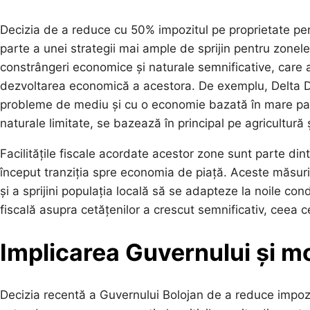
Decizia de a reduce cu 50% impozitul pe proprietate pent
parte a unei strategii mai ample de sprijin pentru zonel
constrângeri economice și naturale semnificative, care afe
dezvoltarea economică a acestora. De exemplu, Delta D
probleme de mediu și cu o economie bazată în mare part
naturale limitate, se bazează în principal pe agricultură ș
Facilitățile fiscale acordate acestor zone sunt parte din
început tranziția spre economia de piață. Aceste măsuri
și a sprijini populația locală să se adapteze la noile con
fiscală asupra cetățenilor a crescut semnificativ, ceea c
Implicarea Guvernului și mod
Decizia recentă a Guvernului Bolojan de a reduce impozi