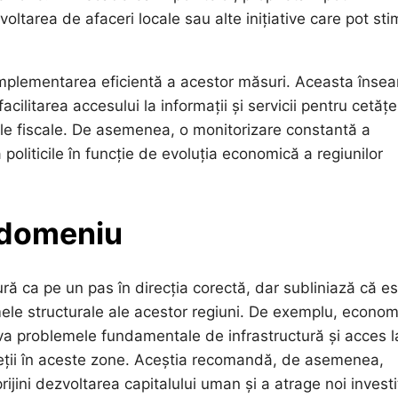
oltarea de afaceri locale sau alte inițiative care pot sti
 implementarea eficientă a acestor măsuri. Aceasta îns
acilitarea accesului la informații și servicii pentru cetățe
țiile fiscale. De asemenea, o monitorizare constantă a
politicile în funcție de evoluția economică a regiunilor
n domeniu
ură ca pe un pas în direcția corectă, dar subliniază că e
le structurale ale acestor regiuni. De exemplu, economi
va problemele fundamentale de infrastructură și acces l
 vieții în aceste zone. Aceștia recomandă, de asemenea,
rijini dezvoltarea capitalului uman și a atrage noi investit