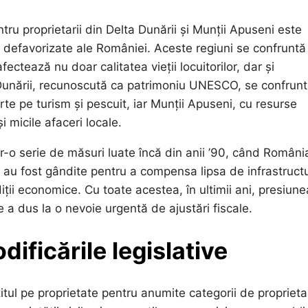
ru proprietarii din Delta Dunării și Munții Apuseni este
e defavorizate ale României. Aceste regiuni se confruntă
ctează nu doar calitatea vieții locuitorilor, dar și
unării, recunoscută ca patrimoniu UNESCO, se confrunt
e pe turism și pescuit, iar Munții Apuseni, cu resurse
i micile afaceri locale.
tr-o serie de măsuri luate încă din anii ’90, când Români
 au fost gândite pentru a compensa lipsa de infrastruct
diții economice. Cu toate acestea, în ultimii ani, presiune
e a dus la o nevoie urgentă de ajustări fiscale.
ificările legislative
tul pe proprietate pentru anumite categorii de proprieta