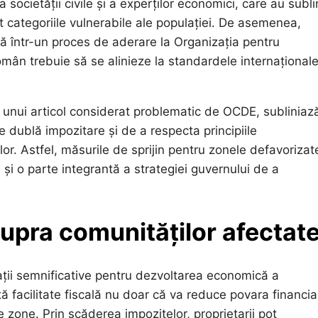
 societății civile și a experților economici, care au subli
 categoriile vulnerabile ale populației. De asemenea,
ă într-un proces de aderare la Organizația pentru
mân trebuie să se alinieze la standardele internaționale
a unui articol considerat problematic de OCDE, subliniaz
e dublă impozitare și de a respecta principiile
or. Astfel, măsurile de sprijin pentru zonele defavorizat
i și o parte integrantă a strategiei guvernului de a
upra comunităților afectat
ații semnificative pentru dezvoltarea economică a
ă facilitate fiscală nu doar că va reduce povara financia
te zone. Prin scăderea impozitelor, proprietarii pot