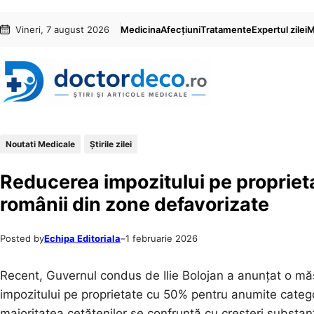
Sari
Skip
Vineri, 7 august 2026
Medicina
Afecțiuni
Tratamente
Expertul zilei
M
la
to
conținut
content
Noutati Medicale
Știrile zilei
Reducerea impozitului pe propriet
românii din zone defavorizate
Posted by
Echipa Editoriala
–
1 februarie 2026
Recent, Guvernul condus de Ilie Bolojan a anunțat o mă
impozitului pe proprietate cu 50% pentru anumite categ
majoritatea cetățenilor se confruntă cu creșteri substanția