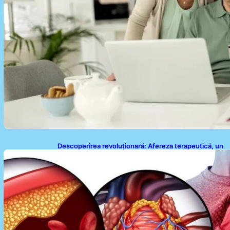
Descoperirea revoluționară: Afereza terapeutică, un
posibil aliat în eliminarea microplasticelor din sânge