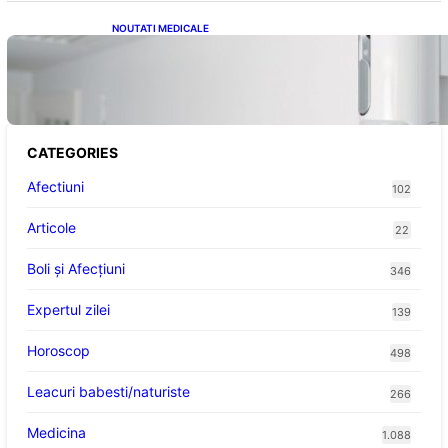
NOUTATI MEDICALE
Siguranța Detectorilor de Mișcare: Ce
Trebuie Să Știi Despre Tehnologia de
Securitate
CATEGORIES
Afectiuni
102
Articole
22
Boli și Afecțiuni
346
Expertul zilei
139
Horoscop
498
Leacuri babesti/naturiste
266
Medicina
1.088