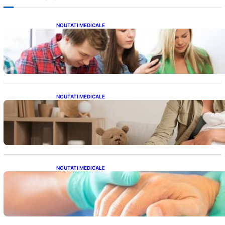
NOUTATI MEDICALE
Impactul ascuns al smartphone-urilor asupra
sănătății: Cum scrollingul zilnic ne afectează
corpul
NOUTATI MEDICALE
Compararea pompelor de sân electrice și
manuale: Alegerea ideală pentru mamele
moderne
NOUTATI MEDICALE
Ghid complet pentru operația gratuită a
mâinii în sistemul public de sănătate: pași,
avantaje și recuperare