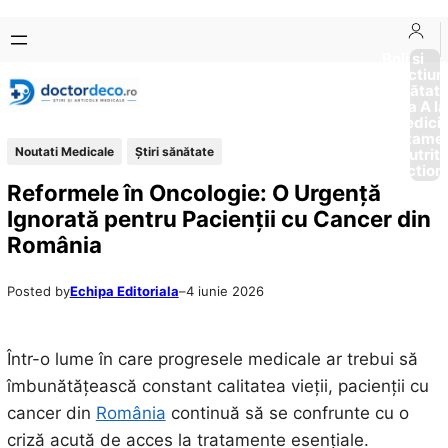
Sari
Skip
la
to
Boli si
Afectiun
conținut
content
Sănătat
de la A la
Medici
Tratame
Noutati Medicale
Ştiri sănătate
Nutriti
Diction
Reformele în Oncologie: O Urgență
Ignorată pentru Pacienții cu Cancer din
România
Posted by
Echipa Editoriala
–
4 iunie 2026
Într-o lume în care progresele medicale ar trebui să
îmbunătățească constant calitatea vieții, pacienții cu
cancer din
România
continuă să se confrunte cu o
criză acută de acces la tratamente esențiale.