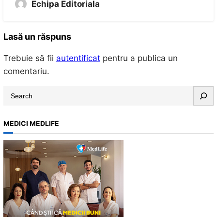
Echipa Editoriala
Lasă un răspuns
Trebuie să fii
autentificat
pentru a publica un
comentariu.
S
e
a
MEDICI MEDLIFE
r
c
h