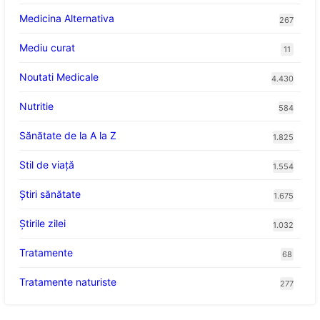
Medicina Alternativa
267
Mediu curat
11
Noutati Medicale
4.430
Nutritie
584
Sănătate de la A la Z
1.825
Stil de viaţă
1.554
Ştiri sănătate
1.675
Știrile zilei
1.032
Tratamente
68
Tratamente naturiste
277