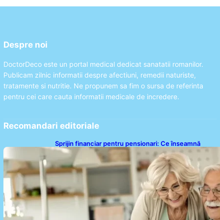
Despre noi
DoctorDeco este un portal medical dedicat sanatatii romanilor.
Publicam zilnic informatii despre afectiuni, remedii naturiste,
tratamente si nutritie. Ne propunem sa fim o sursa de referinta
pentru cei care cauta informatii medicale de incredere.
Recomandari editoriale
Sprijin financiar pentru pensionari: Ce înseamnă
ajutoarele de până la 500 de lei în 2026