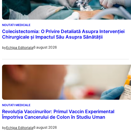
NOUTATI MEDICALE
Colecistectomia: O Privire Detaliată Asupra Intervenției
Chirurgicale și Impactul Său Asupra Sănătății
6 august 2026
by
Echipa Editoriala
NOUTATI MEDICALE
Revoluția Vaccinurilor: Primul Vaccin Experimental
Împotriva Cancerului de Colon în Studiu Uman
6 august 2026
by
Echipa Editoriala