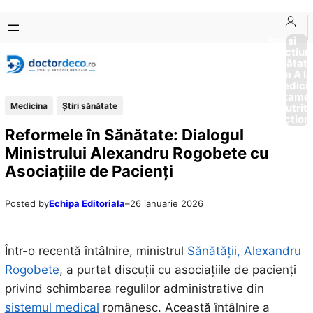
Sari
Skip
la
to
Boli si
Afectiun
conținut
content
Sănătat
de la A la
Medici
Tratame
Medicina
Ştiri sănătate
Nutriti
Diction
Reformele în Sănătate: Dialogul
Ministrului Alexandru Rogobete cu
Asociațiile de Pacienți
Posted by
Echipa Editoriala
–
26 ianuarie 2026
Într-o recentă întâlnire, ministrul
Sănătății, Alexandru
Rogobete
, a purtat discuții cu asociațiile de pacienți
privind schimbarea regulilor administrative din
sistemul medical
românesc. Această întâlnire a