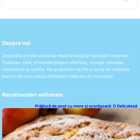
Despre noi
DoctorDeco este un portal medical dedicat sanatatii romanilor.
Publicam zilnic informatii despre afectiuni, remedii naturiste,
tratamente si nutritie. Ne propunem sa fim o sursa de referinta
pentru cei care cauta informatii medicale de incredere.
Recomandari editoriale
Prăjitură de post cu mere și scorțișoară: O Delicatesă
Dulce pentru Postul Adormirii Maicii Domnului