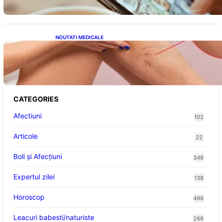
NOUTATI MEDICALE
Varicele și Umflarea Picioarelor pe Caniculă:
Înțelegerea Simptomelor și Măsurilor de
Prevenție
CATEGORIES
Afectiuni
102
Articole
22
Boli și Afecțiuni
346
Expertul zilei
138
Horoscop
496
Leacuri babesti/naturiste
266