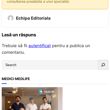
consultarea prealabila a unui specialist.
Echipa Editoriala
Lasă un răspuns
Trebuie să fii
autentificat
pentru a publica un
comentariu.
S
e
a
MEDICI MEDLIFE
r
c
h