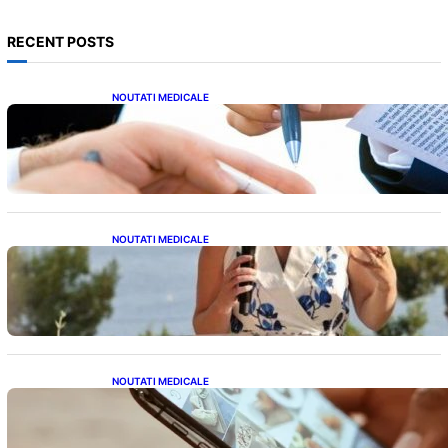
RECENT POSTS
NOUTATI MEDICALE
Acordul României cu Banca Mondială: O
Analiză Detaliată a Împrumutului și
Condițiilor Impuse
NOUTATI MEDICALE
Nașterea prințesei Eugenie la Lisabona: O
alegere plină de semnificație pentru familia
regală britanică
NOUTATI MEDICALE
Revoluția Bateriilor pentru Telefoane:
Avantaje, Provocări și Viitorul Tehnologiei
Energetice