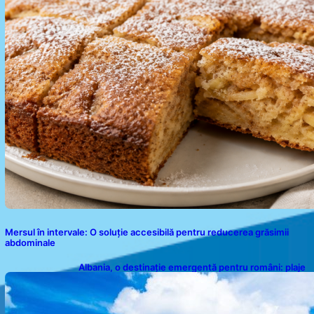
Mersul în intervale: O soluție accesibilă pentru reducerea grăsimii
abdominale
Albania, o destinație emergentă pentru români: plaje
spectaculoase, ape turcoaz și prețuri accesibile