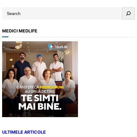
S
e
a
MEDICI MEDLIFE
r
c
h
ULTIMELE ARTICOLE