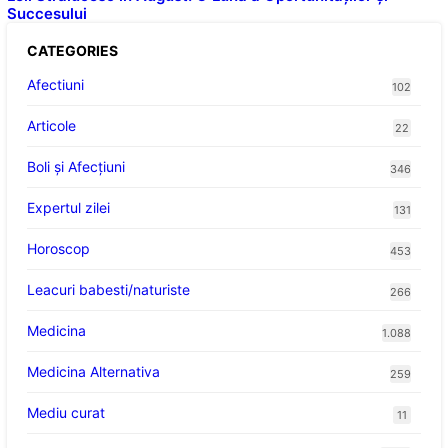
Succesului
CATEGORIES
Afectiuni
102
Articole
22
Boli și Afecțiuni
346
Expertul zilei
131
Horoscop
453
Leacuri babesti/naturiste
266
Medicina
1.088
Medicina Alternativa
259
Mediu curat
11