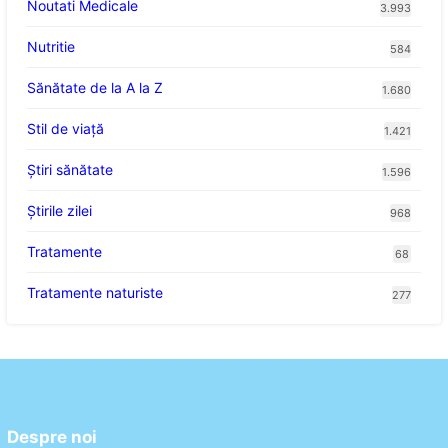
Noutati Medicale
3.993
Nutritie
584
Sănătate de la A la Z
1.680
Stil de viaţă
1.421
Ştiri sănătate
1.596
Știrile zilei
968
Tratamente
68
Tratamente naturiste
277
Despre noi