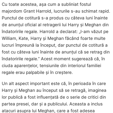
Cu toate acestea, așa cum a subliniat fostul
majordom Grant Harrold, lucrurile s-au schimat rapid.
Punctul de cotitură s-a produs cu câteva luni înainte
de anunțul oficial al retragerii lui Harry și Meghan din
îndatoririle regale. Harrold a declarat: „I-am văzut pe
William, Kate, Harry și Meghan făcând foarte multe
lucruri împreună la început, dar punctul de cotitură a
fost cu câteva luni înainte de anunțul că se retrag din
îndatoririle regale.” Acest moment sugerează că, în
ciuda aparențelor, tensiunile din interiorul familiei
regale erau palpabile și în creștere.
Un alt aspect important este că, în perioada în care
Harry și Meghan au început să se retragă, imaginea
lor publică a fost influențată de o serie de critici din
partea presei, dar și a publicului. Aceasta a inclus
atacuri asupra lui Meghan, care a fost adesea