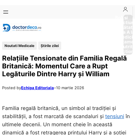
Sari
Skip
la
to
Boli si
Afectiun
conținut
content
Sănătat
de la A la
Medici
Tratame
Noutati Medicale
Știrile zilei
Nutriti
Diction
Relațiile Tensionate din Familia Regală
Britanică: Momentul Care a Rupt
Legăturile Dintre Harry și William
Posted by
Echipa Editoriala
–
10 martie 2026
Familia regală britanică, un simbol al tradiției și
stabilității, a fost marcată de scandaluri și
tensiuni
în
ultimele decenii. Un moment cheie în această
dinamică a fost retragerea prințului Harry și a soției