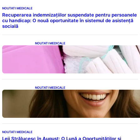
NOUTATI MEDICALE
Recuperarea indemnizațiilor suspendate pentru persoanele
cu handicap: O nouă oportunitate în sistemul de asistență
socială
NOUTATI MEDICALE
Tampoanele menstruale: O analiză profundă
a riscurilor legate de metale toxice
NOUTATI MEDICALE
Ceaiul – Băutura care protejează inima:
Descoperiri recente despre beneficiile
consumului zilnic
NOUTATI MEDICALE
Leii Strălucesc în August: O Lună a Oportunităților și