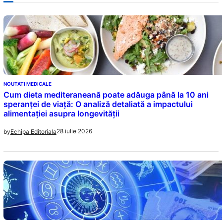
NOUTATI MEDICALE
Cum dieta mediteraneană poate adăuga până la 10 ani
speranței de viață: O analiză detaliată a impactului
alimentației asupra longevității
28 iulie 2026
by
Echipa Editoriala