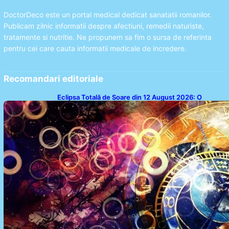
DoctorDeco este un portal medical dedicat sanatatii romanilor.
Publicam zilnic informatii despre afectiuni, remedii naturiste,
tratamente si nutritie. Ne propunem sa fim o sursa de referinta
pentru cei care cauta informatii medicale de incredere.
Recomandari editoriale
Eclipsa Totală de Soare din 12 August 2026: O
Analiză a Impactului asupra Trei Zodii și a Ciclului de
18 Ani