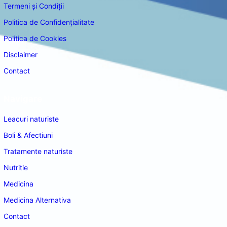
Termeni și Condiții
Politica de Confidențialitate
Politica de Cookies
Disclaimer
Contact
Navigare
Leacuri naturiste
Boli & Afectiuni
Tratamente naturiste
Nutritie
Medicina
Medicina Alternativa
Contact