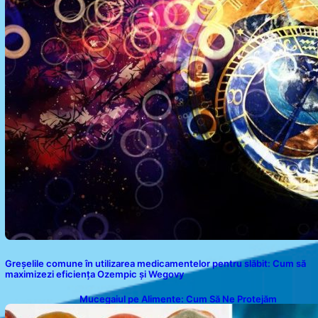
Greșelile comune în utilizarea medicamentelor pentru slăbit: Cum să
maximizezi eficiența Ozempic și Wegovy
Mucegaiul pe Alimente: Cum Să Ne Protejăm
Sănătatea?