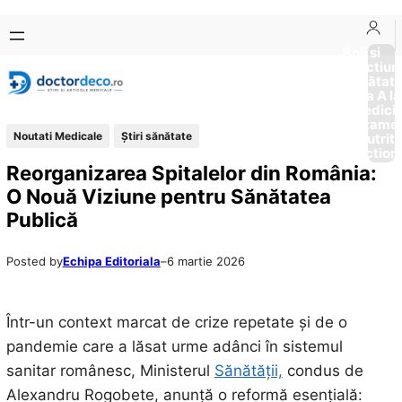
Sari
Skip
la
to
Boli si
Afectiun
conținut
content
Sănătat
de la A la
Medici
Tratame
Noutati Medicale
Ştiri sănătate
Nutriti
Diction
Reorganizarea Spitalelor din România:
O Nouă Viziune pentru Sănătatea
Publică
Posted by
Echipa Editoriala
–
6 martie 2026
Într-un context marcat de crize repetate și de o
pandemie care a lăsat urme adânci în sistemul
sanitar românesc, Ministerul
Sănătății,
condus de
Alexandru Rogobete, anunță o reformă esențială: