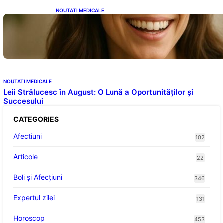
NOUTATI MEDICALE
Ceaiul – Băutura care protejează inima:
Descoperiri recente despre beneficiile
consumului zilnic
NOUTATI MEDICALE
Leii Strălucesc în August: O Lună a Oportunităților și
Succesului
CATEGORIES
Afectiuni
102
Articole
22
Boli și Afecțiuni
346
Expertul zilei
131
Horoscop
453