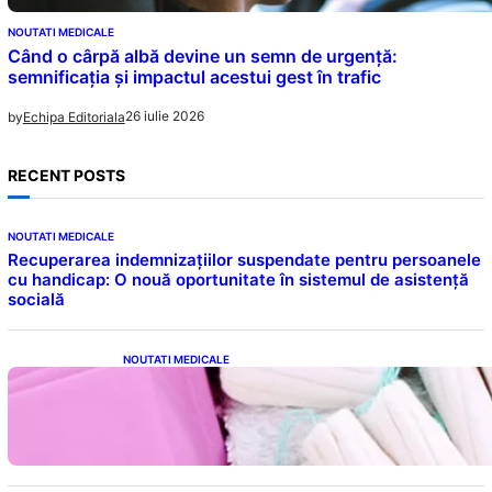
NOUTATI MEDICALE
Când o cârpă albă devine un semn de urgență:
semnificația și impactul acestui gest în trafic
26 iulie 2026
by
Echipa Editoriala
RECENT POSTS
NOUTATI MEDICALE
Recuperarea indemnizațiilor suspendate pentru persoanele
cu handicap: O nouă oportunitate în sistemul de asistență
socială
NOUTATI MEDICALE
Tampoanele menstruale: O analiză profundă
a riscurilor legate de metale toxice