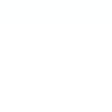
doctordeco.ro
©2026. All Rights Reserved.