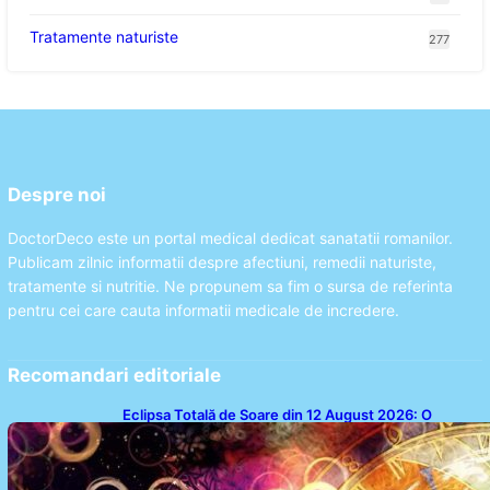
Tratamente naturiste
277
Despre noi
DoctorDeco este un portal medical dedicat sanatatii romanilor.
Publicam zilnic informatii despre afectiuni, remedii naturiste,
tratamente si nutritie. Ne propunem sa fim o sursa de referinta
pentru cei care cauta informatii medicale de incredere.
Recomandari editoriale
Eclipsa Totală de Soare din 12 August 2026: O
Analiză a Impactului asupra Trei Zodii și a Ciclului de
18 Ani