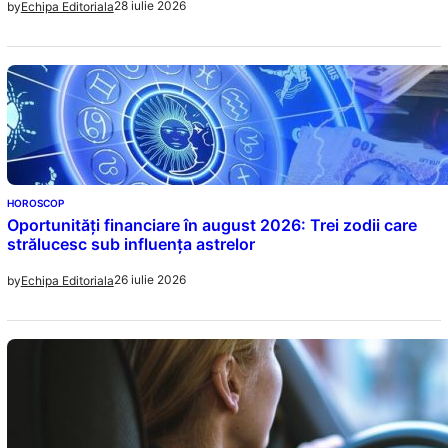
28 iulie 2026
by
Echipa Editoriala
HOROSCOP
Oportunități financiare în august 2026: Trei zodii care
strălucesc sub influența astrelor
26 iulie 2026
by
Echipa Editoriala