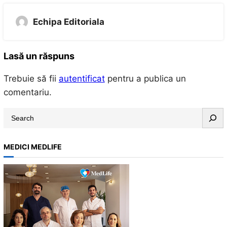
Echipa Editoriala
Lasă un răspuns
Trebuie să fii
autentificat
pentru a publica un
comentariu.
S
e
a
MEDICI MEDLIFE
r
c
h