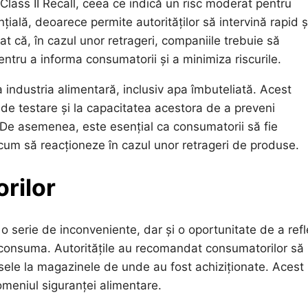
Class II Recall, ceea ce indică un risc moderat pentru
ială, deoarece permite autorităților să intervină rapid ș
 că, în cazul unor retrageri, companiile trebuie să
tru a informa consumatorii și a minimiza riscurile.
industria alimentară, inclusiv apa îmbuteliată. Acest
or de testare și la capacitatea acestora de a preveni
. De asemenea, este esențial ca consumatorii să fie
 la cum să reacționeze în cazul unor retrageri de produse.
rilor
 serie de inconveniente, dar și o oportunitate de a refl
le consuma. Autoritățile au recomandat consumatorilor să
sele la magazinele de unde au fost achiziționate. Acest
domeniul siguranței alimentare.