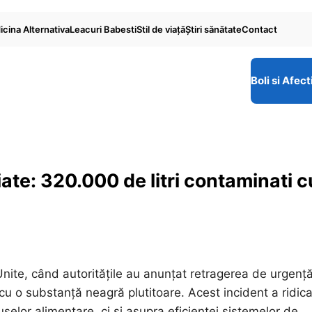
cina Alternativa
Leacuri Babesti
Stil de viaţă
Ştiri sănătate
Contact
Boli si Afect
ate: 320.000 de litri contaminati c
Unite, când autoritățile au anunțat retragerea de urgenț
u o substanță neagră plutitoare. Acest incident a ridica
selor alimentare, ci și asupra eficienței sistemelor de