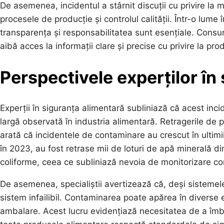
De asemenea, incidentul a stârnit discuții cu privire la
procesele de producție și controlul calității. Într-o lum
transparența și responsabilitatea sunt esențiale. Consuma
aibă acces la informații clare și precise cu privire la p
Perspectivele experților în
Experții în siguranța alimentară subliniază că acest incid
largă observată în industria alimentară. Retragerile de 
arată că incidentele de contaminare au crescut în ultimii
în 2023, au fost retrase mii de loturi de apă minerală di
coliforme, ceea ce subliniază nevoia de monitorizare co
De asemenea, specialiștii avertizează că, deși sistemel
sistem infailibil. Contaminarea poate apărea în diverse 
ambalare. Acest lucru evidențiază necesitatea de a îmbun