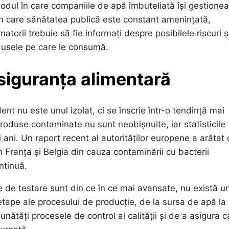
 modul în care companiile de apă îmbuteliată își gestione
e în care sănătatea publică este constant amenințată,
torii trebuie să fie informați despre posibilele riscuri ș
rodusele pe care le consumă.
 siguranța alimentară
ent nu este unul izolat, ci se înscrie într-o tendință mai
produse contaminate nu sunt neobișnuite, iar statisticile
 ani. Un raport recent al autorităților europene a arătat 
n Franța și Belgia din cauza contaminării cu bacterii
ntinuă.
e de testare sunt din ce în ce mai avansate, nu există u
etape ale procesului de producție, de la sursa de apă la
ătăți procesele de control al calității și de a asigura c