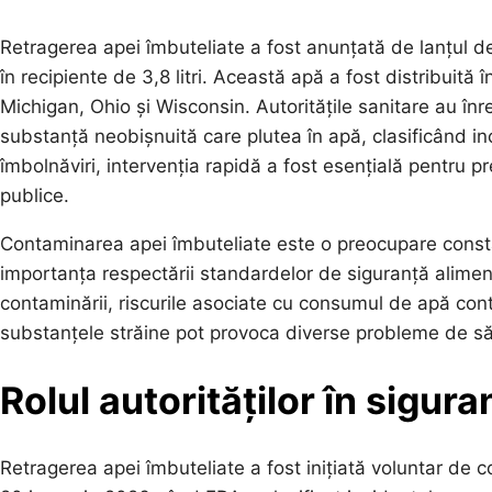
Retragerea apei îmbuteliate a fost anunțată de lanțul de
în recipiente de 3,8 litri. Această apă a fost distribuită 
Michigan, Ohio și Wisconsin. Autoritățile sanitare au în
substanță neobișnuită care plutea în apă, clasificând in
îmbolnăviri, intervenția rapidă a fost esențială pentru p
publice.
Contaminarea apei îmbuteliate este o preocupare constan
importanța respectării standardelor de siguranță aliment
contaminării, riscurile asociate cu consumul de apă cont
substanțele străine pot provoca diverse probleme de sănă
Rolul autorităților în sigur
Retragerea apei îmbuteliate a fost inițiată voluntar de 