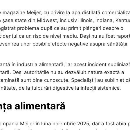
 magazine Meijer, cu privire la apa distilată comercializ
în șase state din Midwest, inclusiv Illinois, Indiana, Kentu
registrat problema după ce au primit plângeri despre o
cidentul ca un risc de nivel mediu. Deși nu au fost rapor
revenirea unor posibile efecte negative asupra sănătății
tă în industria alimentară, iar acest incident subliniaz
ară. Deși autoritățile nu au dezvăluit natura exactă a
aminată sunt bine cunoscute. Specialiștii au subliniat c
tate, de la tulburări digestive la infecții sistemice.
anța alimentară
compania Meijer în luna noiembrie 2025, dar a fost abia 