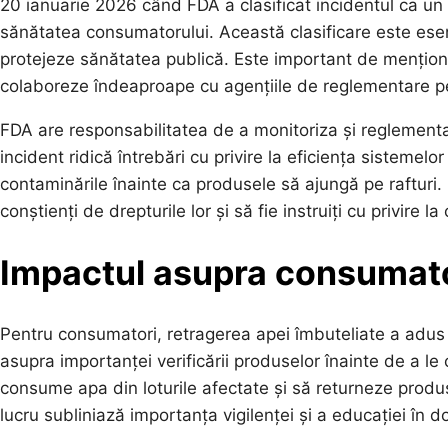
20 ianuarie 2026 când FDA a clasificat incidentul ca un 
sănătatea consumatorului. Această clasificare este esenț
protejeze sănătatea publică. Este important de menționat
colaboreze îndeaproape cu agențiile de reglementare pen
FDA are responsabilitatea de a monitoriza și reglementa 
incident ridică întrebări cu privire la eficiența sistemel
contaminările înainte ca produsele să ajungă pe rafturi
conștienți de drepturile lor și să fie instruiți cu privire
Impactul asupra consumato
Pentru consumatori, retragerea apei îmbuteliate a adus o
asupra importanței verificării produselor înainte de a 
consume apa din loturile afectate și să returneze produ
lucru subliniază importanța vigilenței și a educației în 