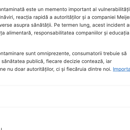
contaminată este un memento important al vulnerabilități
ăviri, reacția rapidă a autorităților și a companiei Meije
verse asupra sănătății. Pe termen lung, acest incident a
ța alimentară, responsabilitatea companiilor și educația
 contaminare sunt omniprezente, consumatorii trebuie să
 sănătatea publică, fiecare decizie contează, iar
 nu doar autorităților, ci și fiecăruia dintre noi.
Import
u.