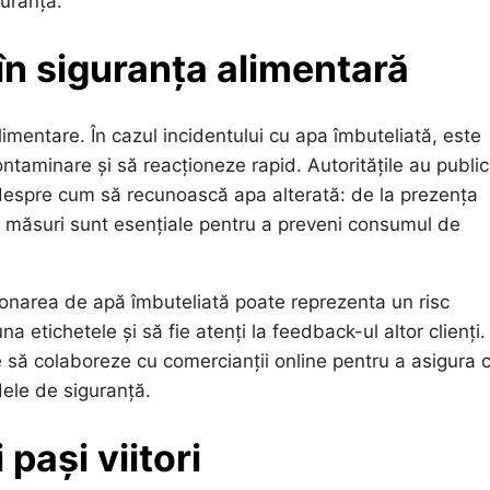
uranță.
în siguranța alimentară
limentare. În cazul incidentului cu apa îmbuteliată, este
taminare și să reacționeze rapid. Autoritățile au public
despre cum să recunoască apa alterată: de la prezența
te măsuri sunt esențiale pentru a preveni consumul de
ționarea de apă îmbuteliată poate reprezenta un risc
a etichetele și să fie atenți la feedback-ul altor clienți
 să colaboreze cu comercianții online pentru a asigura 
ele de siguranță.
 pași viitori