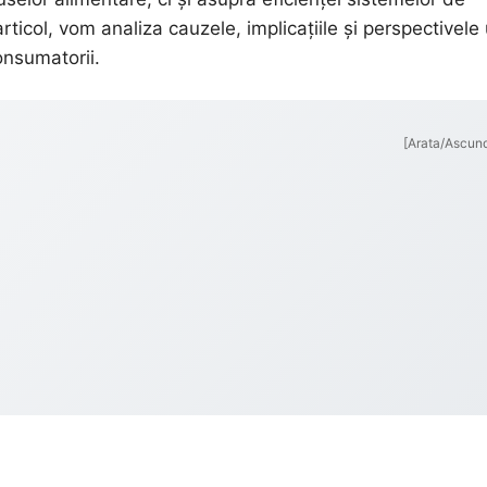
 articol, vom analiza cauzele, implicațiile și perspectivele
onsumatorii.
[Arata/Ascun