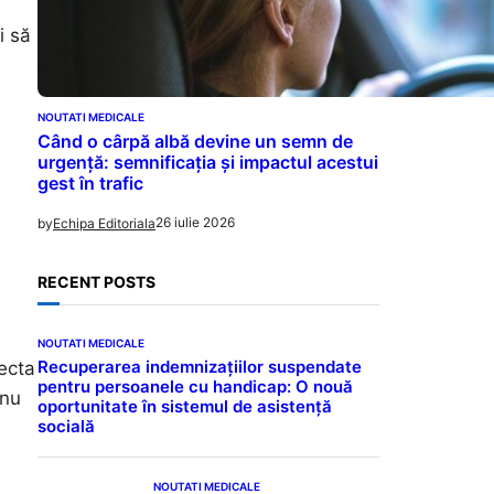
i să
NOUTATI MEDICALE
Când o cârpă albă devine un semn de
urgență: semnificația și impactul acestui
gest în trafic
26 iulie 2026
by
Echipa Editoriala
RECENT POSTS
NOUTATI MEDICALE
Recuperarea indemnizațiilor suspendate
ecta
pentru persoanele cu handicap: O nouă
 nu
oportunitate în sistemul de asistență
socială
NOUTATI MEDICALE