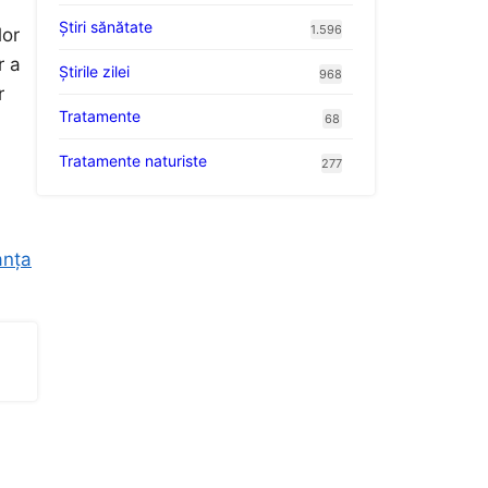
Ştiri sănătate
1.596
lor
r a
Știrile zilei
968
r
Tratamente
68
Tratamente naturiste
277
anța