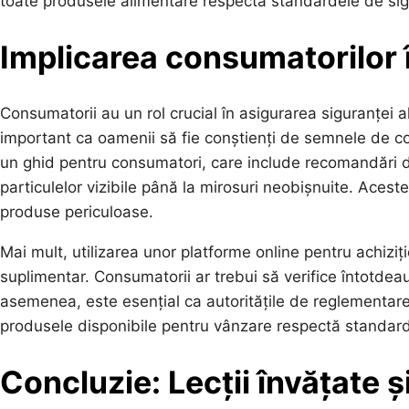
toate produsele alimentare respectă standardele de sig
Implicarea consumatorilor 
Consumatorii au un rol crucial în asigurarea siguranței a
important ca oamenii să fie conștienți de semnele de con
un ghid pentru consumatori, care include recomandări 
particulelor vizibile până la mirosuri neobișnuite. Aces
produse periculoase.
Mai mult, utilizarea unor platforme online pentru achizi
suplimentar. Consumatorii ar trebui să verifice întotdeaun
asemenea, este esențial ca autoritățile de reglementare
produsele disponibile pentru vânzare respectă standard
Concluzie: Lecții învățate și