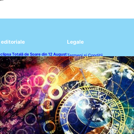
editoriale
Legale
clipsa Totală de Soare din 12 August
Termeni și Condiții
026: O Analiză a Impactului asupra
rei Zodii și a Ciclului de 18 Ani
Politica de Confidențialitate
Politica de Cookies
Disclaimer
Contact