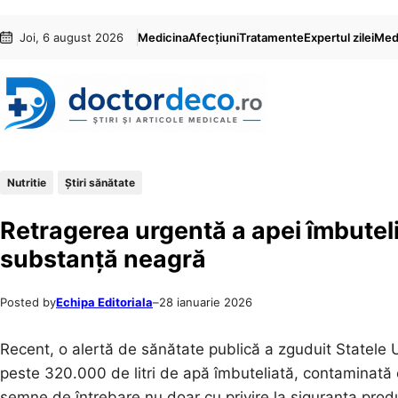
Sari
Skip
Joi, 6 august 2026
Medicina
Afecțiuni
Tratamente
Expertul zilei
Medi
la
to
conținut
content
Nutritie
Ştiri sănătate
Retragerea urgentă a apei îmbuteli
substanță neagră
Posted by
Echipa Editoriala
–
28 ianuarie 2026
Recent, o alertă de sănătate publică a zguduit Statele 
peste 320.000 de litri de apă îmbuteliată, contaminată c
semne de întrebare nu doar cu privire la siguranța produ