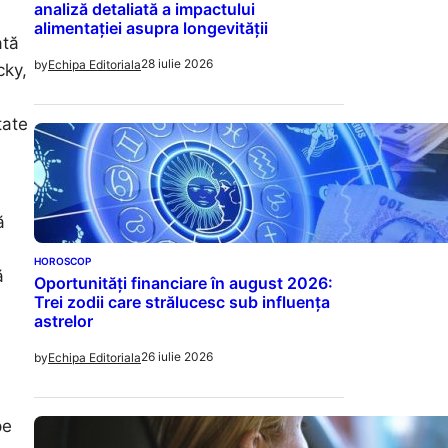
analiză detaliată a impactului
alimentației asupra longevității
ată
28 iulie 2026
by
Echipa Editoriala
cky,
tate
ă
HOROSCOP
ă
Oportunități financiare în august 2026:
Trei zodii care strălucesc sub influența
astrelor
26 iulie 2026
by
Echipa Editoriala
pe