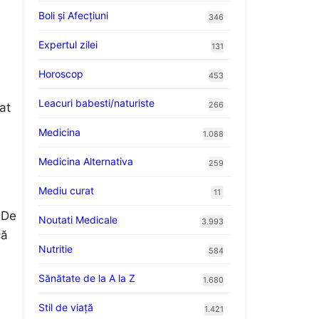
Boli și Afecțiuni
346
Expertul zilei
131
Horoscop
453
Leacuri babesti/naturiste
266
at
Medicina
1.088
Medicina Alternativa
259
Mediu curat
11
. De
Noutati Medicale
3.993
că
Nutritie
584
Sănătate de la A la Z
1.680
Stil de viaţă
1.421