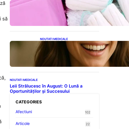
ază
Tampoanele menstruale: O
analiză profundă a riscurilor
legate de metale toxice
i să
NOUTATI MEDICALE
Ceaiul – Băutura care
protejează inima:
Descoperiri recente despre
beneficiile consumului zilnic
că,
NOUTATI MEDICALE
Leii Strălucesc în August: O Lună a
Oportunităților și Succesului
CATEGORIES
n
Afectiuni
102
ă
Articole
22