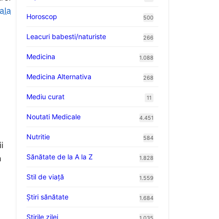
ala
Horoscop
500
Leacuri babesti/naturiste
266
Medicina
1.088
Medicina Alternativa
268
Mediu curat
11
Noutati Medicale
4.451
Nutritie
584
i
Sănătate de la A la Z
a
1.828
Stil de viaţă
1.559
Ştiri sănătate
1.684
Știrile zilei
1.035