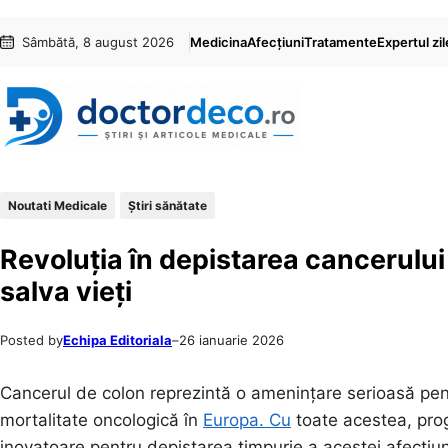
Sari
Skip
Sâmbătă, 8 august 2026
Medicina
Afecțiuni
Tratamente
Expertul zil
la
to
conținut
content
Noutati Medicale
Ştiri sănătate
Revoluția în depistarea cancerului
salva vieți
Posted by
Echipa Editoriala
–
26 ianuarie 2026
Cancerul de colon reprezintă o amenințare serioasă pent
mortalitate oncologică în
Europa. Cu
toate acestea, prog
inovatoare pentru depistarea timpurie a acestei afecțiun