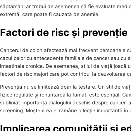
săptămâni ar trebui de asemenea să fie evaluate medical
extremă, care poate fi cauzată de anemie.
Factori de risc și prevenție
Cancerul de colon afectează mai frecvent persoanele cu v
cazul celor cu antecedente familiale de cancer sau cu afe
intestinale cronice. De asemenea, stilul de viață joacă u
factori de risc majori care pot contribui la dezvoltarea 
Prevenția nu se limitează doar la testare. Un stil de viaț
fizice regulate și renunțarea la fumat, este esențial.
subliniat importanța dialogului deschis despre cancer, aju
screening. Moștenirea ei rămâne o lecție importantă în 
Implicarea comunității și e