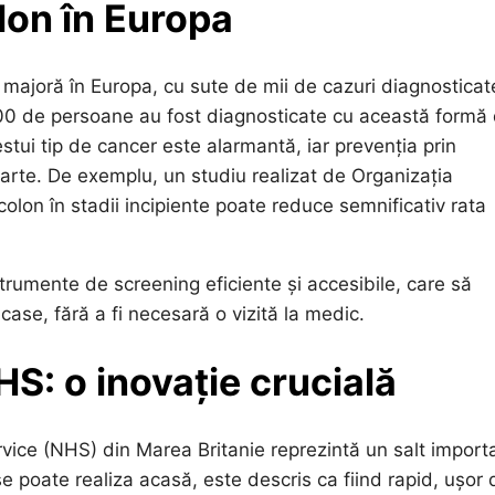
lon în Europa
majoră în Europa, cu sute de mii de cazuri diagnosticat
.000 de persoane au fost diagnosticate cu această formă
tui tip de cancer este alarmantă, iar prevenția prin
oarte. De exemplu, un studiu realizat de Organizația
olon în stadii incipiente poate reduce semnificativ rata
trumente de screening eficiente și accesibile, care să
 case, fără a fi necesară o vizită la medic.
HS: o inovație crucială
vice (NHS) din Marea Britanie reprezintă un salt import
se poate realiza acasă, este descris ca fiind rapid, ușor 