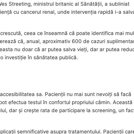
es Streeting, ministrul britanic al Sănătății, a subliniat
iență cu cancerul renal, unde intervenția rapidă i-a salv
a crescută, ceea ce înseamnă că poate identifica mai mul
ugerează că, anual, aproximativ 600 de cazuri suplimenta
easta nu doar că ar putea salva vieți, dar ar putea reduc
o investiție în sănătatea publică.
accesibilitatea sa. Pacienții nu mai sunt nevoiți să facă
 pot efectua testul în confortul propriului cămin. Această
, dar și crește rata de participare la screening, un fac
plicații semnificative asupra tratamentului. Pacienții car