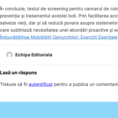
În concluzie, testul de screening pentru cancerul de colo
prevenția și tratamentul acestei boli. Prin facilitarea a
salveze vieți, dar și să reducă povara asupra sistemelor d
care subliniază necesitatea unei abordări proactive și e
Îmbunătățirea Mobilității Genunchilor: Exerciții Esențiale
Echipa Editoriala
Lasă un răspuns
Trebuie să fii
autentificat
pentru a publica un comentari