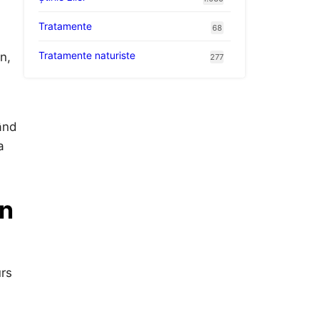
Tratamente
68
Tratamente naturiste
n,
277
jând
a
on
urs