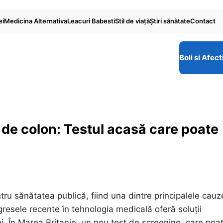
ei
Medicina Alternativa
Leacuri Babesti
Stil de viaţă
Ştiri sănătate
Contact
Boli si Afect
 de colon: Testul acasă care poate
ru sănătatea publică, fiind una dintre principalele cauz
resele recente în tehnologia medicală oferă soluții
i. În Marea Britanie, un nou test de screening, care poat