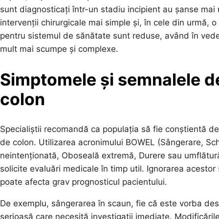
sunt diagnosticați într-un stadiu incipient au șanse mai
intervenții chirurgicale mai simple și, în cele din urmă
pentru sistemul de sănătate sunt reduse, având în ved
mult mai scumpe și complexe.
Simptomele și semnalele de
colon
Specialiștii recomandă ca populația să fie conștientă d
de colon. Utilizarea acronimului BOWEL (Sângerare, Schi
neintenționată, Oboseală extremă, Durere sau umflătură)
solicite evaluări medicale în timp util. Ignorarea acesto
poate afecta grav prognosticul pacientului.
De exemplu, sângerarea în scaun, fie că este vorba des
serioasă care necesită investigații imediate. Modificările