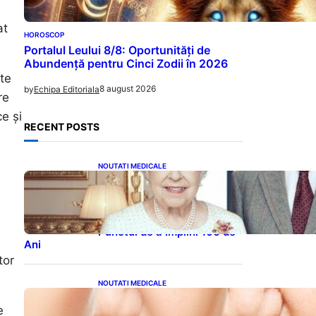
at
HOROSCOP
Portalul Leului 8/8: Oportunități de
Abundență pentru Cinci Zodii în 2026
te
8 august 2026
by
Echipa Editoriala
re
e și
RECENT POSTS
NOUTATI MEDICALE
Longevitatea în Rândul
Celebrităților: Lecții din
Viața Prințului Philip și a
Altora care Au Fost Pe
Punctul de a Împlini 100 de
Ani
tor
NOUTATI MEDICALE
Evoluția Personalității după
e
70 de Ani: Ce Revelații Ne