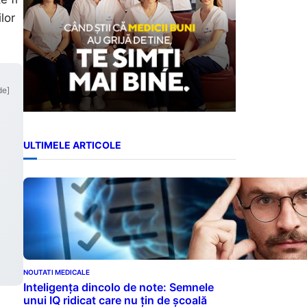
lor
de]
ULTIMELE ARTICOLE
NOUTATI MEDICALE
Inteligența dincolo de note: Semnele
unui IQ ridicat care nu țin de școală