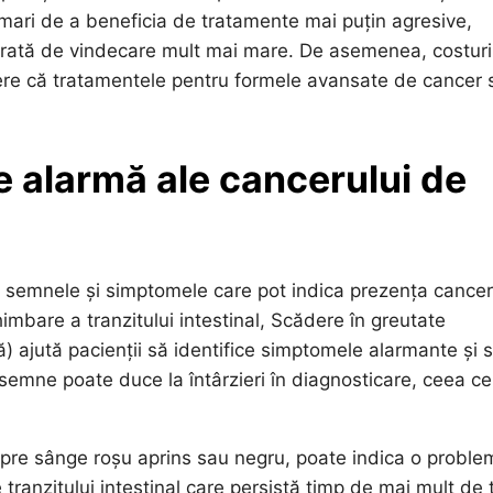
 mari de a beneficia de tratamente mai puțin agresive,
, o rată de vindecare mult mai mare. De asemenea, costuri
ere că tratamentele pentru formele avansate de cancer 
 alarmă ale cancerului de
e semnele și simptomele care pot indica prezența cancer
mbare a tranzitului intestinal, Scădere în greutate
 ajută pacienții să identifice simptomele alarmante și 
r semne poate duce la întârzieri în diagnosticare, ceea ce
pre sânge roșu aprins sau negru, poate indica o proble
 tranzitului intestinal care persistă timp de mai mult de t