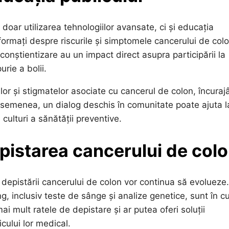
oar utilizarea tehnologiilor avansate, ci și educația
nformați despre riscurile și simptomele cancerului de colo
onștientizare au un impact direct asupra participării la
rie a bolii.
lor și stigmatelor asociate cu cancerul de colon, încura
semenea, un dialog deschis în comunitate poate ajuta l
 culturi a sănătății preventive.
epistarea cancerului de col
l depistării cancerului de colon vor continua să evolueze.
, inclusiv teste de sânge și analize genetice, sunt în c
i mult ratele de depistare și ar putea oferi soluții
icului lor medical.