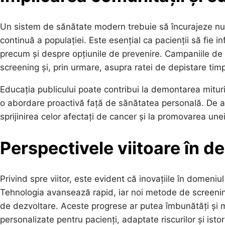
Un sistem de sănătate modern trebuie să încurajeze nu d
continuă a populației. Este esențial ca pacienții să fie i
precum și despre opțiunile de prevenire. Campaniile de c
screening și, prin urmare, asupra ratei de depistare timpu
Educația publicului poate contribui la demontarea mituri
o abordare proactivă față de sănătatea personală. De a
sprijinirea celor afectați de cancer și la promovarea unei
Perspectivele viitoare în d
Privind spre viitor, este evident că inovațiile în domeniu
Tehnologia avansează rapid, iar noi metode de screening
de dezvoltare. Aceste progrese ar putea îmbunătăți și ma
personalizate pentru pacienți, adaptate riscurilor și istor