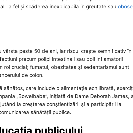
, la fel și scăderea inexplicabilă în greutate sau
obose
ârsta peste 50 de ani, iar riscul crește semnificativ în
cțiuni precum polipi intestinali sau boli inflamatorii
n rol crucial; fumatul, obezitatea și sedentarismul sunt
cancerului de colon.
ă sănătos, care include o alimentație echilibrată, exerciți
 Campania „Bowelbabe”, inițiată de Dame Deborah James, 
tând la creșterea conștientizării și a participării la
comunicarea sănătății publice.
ducația publicului