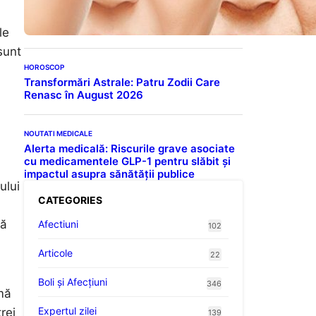
Oferă Studiile Psihologice
le
sunt
HOROSCOP
Transformări Astrale: Patru Zodii Care
Renasc în August 2026
NOUTATI MEDICALE
Alerta medicală: Riscurile grave asociate
cu medicamentele GLP-1 pentru slăbit și
impactul asupra sănătății publice
ului
CATEGORIES
să
Afectiuni
102
Articole
22
Boli și Afecțiuni
346
mă
Expertul zilei
rei
139