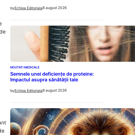
8 august 2026
by
Echipa Editoriala
e
 de
NOUTATI MEDICALE
Semnele unei deficiențe de proteine:
Impactul asupra sănătății tale
8 august 2026
by
Echipa Editoriala
ant
de