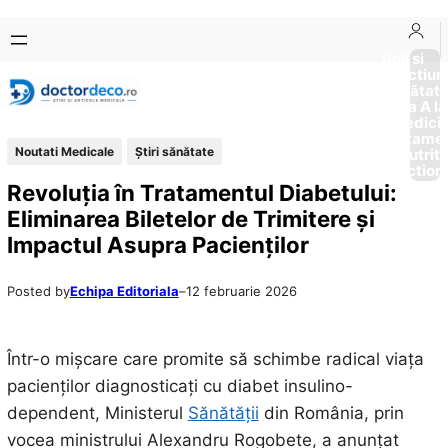
Sari
Skip
la
to
Boli si
Afectiun
conținut
content
Sănătat
de la A la
Medici
Tratame
Noutati Medicale
Ştiri sănătate
Nutriti
Diction
Revoluția în Tratamentul Diabetului:
Eliminarea Biletelor de Trimitere și
Impactul Asupra Pacienților
Posted by
Echipa Editoriala
–
12 februarie 2026
Într-o mișcare care promite să schimbe radical viața
pacienților diagnosticați cu diabet insulino-
dependent, Ministerul
Sănătății
din România, prin
vocea ministrului Alexandru Rogobete, a anunțat