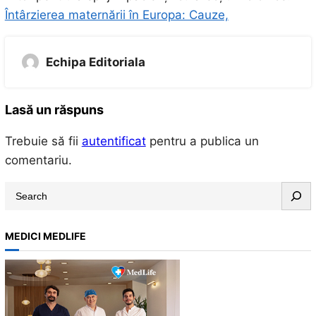
Întârzierea maternării în Europa: Cauze,
Echipa Editoriala
Lasă un răspuns
Trebuie să fii
autentificat
pentru a publica un
comentariu.
S
e
a
MEDICI MEDLIFE
r
c
h