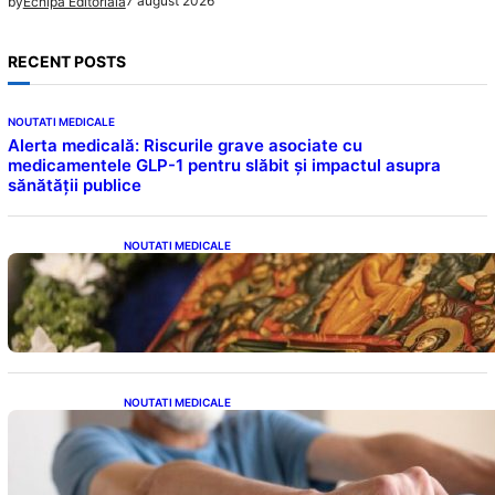
7 august 2026
by
Echipa Editoriala
RECENT POSTS
NOUTATI MEDICALE
Alerta medicală: Riscurile grave asociate cu
medicamentele GLP-1 pentru slăbit și impactul asupra
sănătății publice
NOUTATI MEDICALE
Postul Adormirii Maicii Domnului: Tradiții,
Superstiții și Implicații Spiritualitate în 2026
NOUTATI MEDICALE
Îmbunătățirea sănătății cardiovasculare:
Patru exerciții simple pentru reducerea
tensiunii arteriale la domiciliu