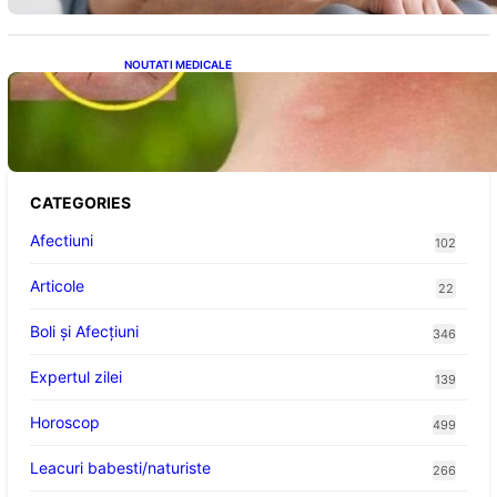
NOUTATI MEDICALE
Cum bacteriile pielii influențează atracția
țânțarilor: O nouă viziune asupra alegerii
victimelor
CATEGORIES
Afectiuni
102
Articole
22
Boli și Afecțiuni
346
Expertul zilei
139
Horoscop
499
Leacuri babesti/naturiste
266