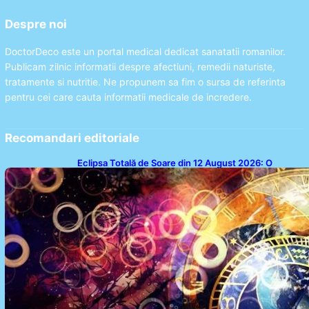
Despre noi
DoctorDeco este un portal medical dedicat sanatatii romanilor.
Publicam zilnic informatii despre afectiuni, remedii naturiste,
tratamente si nutritie. Ne propunem sa fim o sursa de referinta
pentru cei care cauta informatii medicale de incredere.
Recomandari editoriale
Eclipsa Totală de Soare din 12 August 2026: O
Analiză a Impactului asupra Trei Zodii și a Ciclului de
18 Ani