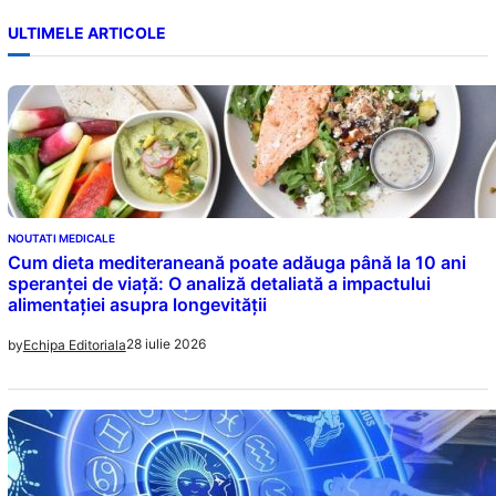
ULTIMELE ARTICOLE
NOUTATI MEDICALE
Cum dieta mediteraneană poate adăuga până la 10 ani
speranței de viață: O analiză detaliată a impactului
alimentației asupra longevității
28 iulie 2026
by
Echipa Editoriala