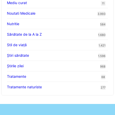
Mediu curat
11
Noutati Medicale
3.993
Nutritie
584
Sănătate de la A la Z
1.680
Stil de viaţă
1.421
Ştiri sănătate
1.596
Știrile zilei
968
Tratamente
68
Tratamente naturiste
277