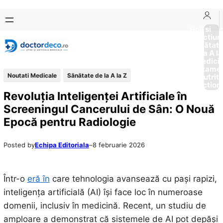
Sari
Skip
la
to
Boli si
Afectiun
conținut
content
Sănătat
de la A la
Medici
Tratame
Noutati Medicale
Sănătate de la A la Z
Nutriti
Diction
Revoluția Inteligenței Artificiale în
Screeningul Cancerului de Sân: O Nouă
Epocă pentru Radiologie
Posted by
Echipa Editoriala
–
8 februarie 2026
Într-o
eră în
care tehnologia avansează cu pași rapizi,
inteligența artificială (AI) își face loc în numeroase
domenii, inclusiv în medicină. Recent, un studiu de
amploare a demonstrat că sistemele de AI pot depăși