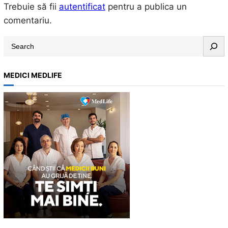
Trebuie să fii
autentificat
pentru a publica un
comentariu.
S
e
a
MEDICI MEDLIFE
r
c
h