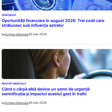
HOROSCOP
Oportunități financiare în august 2026: Trei zodii care
strălucesc sub influența astrelor
26 iulie 2026
by
Echipa Editoriala
NOUTATI MEDICALE
Când o cârpă albă devine un semn de urgență:
semnificația și impactul acestui gest în trafic
26 iulie 2026
by
Echipa Editoriala