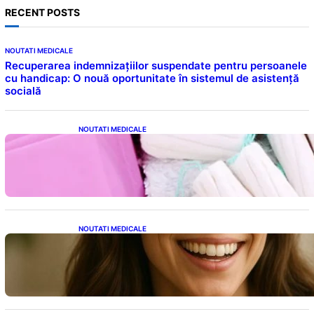
RECENT POSTS
NOUTATI MEDICALE
Recuperarea indemnizațiilor suspendate pentru persoanele
cu handicap: O nouă oportunitate în sistemul de asistență
socială
NOUTATI MEDICALE
Tampoanele menstruale: O analiză profundă
a riscurilor legate de metale toxice
NOUTATI MEDICALE
Ceaiul – Băutura care protejează inima:
Descoperiri recente despre beneficiile
consumului zilnic