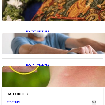
Postul Adormirii Maicii Domnului: Tradiții,
Superstiții și Implicații Spiritualitate în 2026
NOUTATI MEDICALE
Îmbunătățirea sănătății cardiovasculare:
Patru exerciții simple pentru reducerea
tensiunii arteriale la domiciliu
NOUTATI MEDICALE
Cum bacteriile pielii influențează atracția
țânțarilor: O nouă viziune asupra alegerii
victimelor
CATEGORIES
Afectiuni
102