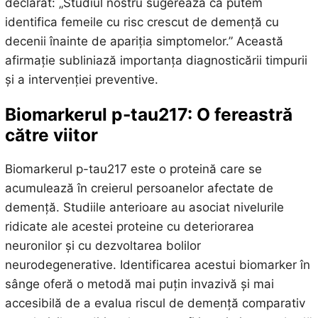
declarat: „Studiul nostru sugerează că putem
identifica femeile cu risc crescut de demență cu
decenii înainte de apariția simptomelor.” Această
afirmație subliniază importanța diagnosticării timpurii
și a intervenției preventive.
Biomarkerul p-tau217: O fereastră
către viitor
Biomarkerul p-tau217 este o proteină care se
acumulează în creierul persoanelor afectate de
demență. Studiile anterioare au asociat nivelurile
ridicate ale acestei proteine cu deteriorarea
neuronilor și cu dezvoltarea bolilor
neurodegenerative. Identificarea acestui biomarker în
sânge oferă o metodă mai puțin invazivă și mai
accesibilă de a evalua riscul de demență comparativ