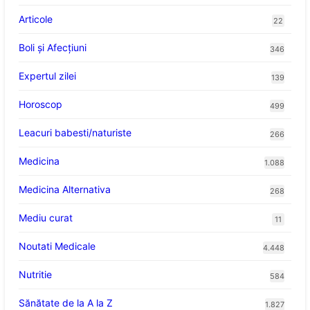
Articole
22
Boli și Afecțiuni
346
Expertul zilei
139
Horoscop
499
Leacuri babesti/naturiste
266
Medicina
1.088
Medicina Alternativa
268
Mediu curat
11
Noutati Medicale
4.448
Nutritie
584
Sănătate de la A la Z
1.827