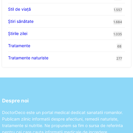
Stil de viaţă
1.557
Ştiri sănătate
1.684
Știrile zilei
1.035
Tratamente
68
Tratamente naturiste
277
Despre noi
DoctorDeco este un portal medical dedicat sanatatii romanilor.
Publicam zilnic informatii despre afectiuni, remedii naturiste,
tratamente si nutritie. Ne propunem sa fim o sursa de referinta
pentru cei care cauta informatii medicale de incredere.