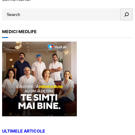
S
e
a
MEDICI MEDLIFE
r
c
h
ULTIMELE ARTICOLE