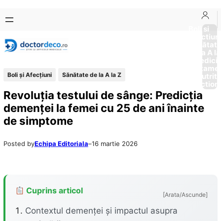
Sari
Skip
la
to
Boli si
Afectiun
conținut
content
Sănătat
de la A la
Medici
Tratame
Boli și Afecțiuni
Sănătate de la A la Z
Nutriti
Diction
Revoluția testului de sânge: Predicția
demenței la femei cu 25 de ani înainte
de simptome
Posted by
Echipa Editoriala
–
16 martie 2026
Cuprins articol
[Arata/Ascunde]
Contextul demenței și impactul asupra