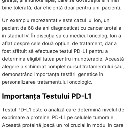
greață, și imunoterapia, care se dovedește a fi mai
bine tolerată, dar eficientă doar pentru unii pacienți.
Un exemplu reprezentativ este cazul lui Ion, un
pacient de 68 de ani diagnosticat cu cancer urotelial
în stadiul IV. În discuția sa cu medicul oncolog, Ion a
aflat despre cele două opțiuni de tratament, dar a
fost sfătuit să efectueze testul PD-L1 pentru a
determina eligibilitatea pentru imunoterapie. Această
alegere a schimbat complet cursul tratamentului său,
demonstrând importanța testării genetice în
personalizarea tratamentului oncologic.
Importanța Testului PD-L1
Testul PD-L1 este o analiză care determină nivelul de
exprimare a proteinei PD-L1 pe celulele tumorale.
Această proteină joacă un rol crucial în modul în care