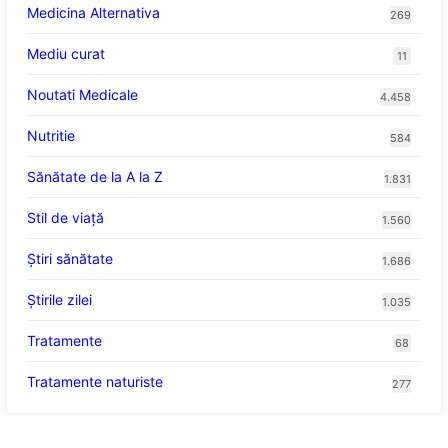
Medicina Alternativa
269
Mediu curat
11
Noutati Medicale
4.458
Nutritie
584
Sănătate de la A la Z
1.831
Stil de viaţă
1.560
Ştiri sănătate
1.686
Știrile zilei
1.035
Tratamente
68
Tratamente naturiste
277