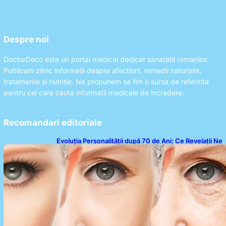
Despre noi
DoctorDeco este un portal medical dedicat sanatatii romanilor.
Publicam zilnic informatii despre afectiuni, remedii naturiste,
tratamente si nutritie. Ne propunem sa fim o sursa de referinta
pentru cei care cauta informatii medicale de incredere.
Recomandari editoriale
Evoluția Personalității după 70 de Ani: Ce Revelații Ne
Oferă Studiile Psihologice