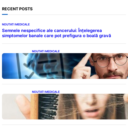
RECENT POSTS
NOUTATI MEDICALE
Semnele nespecifice ale cancerului: Înțelegerea
simptomelor banale care pot prefigura o boală gravă
NOUTATI MEDICALE
Inteligența dincolo de note: Semnele unui IQ
ridicat care nu țin de școală
NOUTATI MEDICALE
Semnele unei deficiențe de proteine:
Impactul asupra sănătății tale