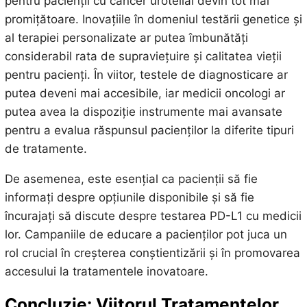
pentru pacienții cu cancer urotelial devin tot mai
promițătoare. Inovațiile în domeniul testării genetice și
al terapiei personalizate ar putea îmbunătăți
considerabil rata de supraviețuire și calitatea vieții
pentru pacienți. În viitor, testele de diagnosticare ar
putea deveni mai accesibile, iar medicii oncologi ar
putea avea la dispoziție instrumente mai avansate
pentru a evalua răspunsul pacienților la diferite tipuri
de tratamente.
De asemenea, este esențial ca pacienții să fie
informați despre opțiunile disponibile și să fie
încurajați să discute despre testarea PD-L1 cu medicii
lor. Campaniile de educare a pacienților pot juca un
rol crucial în creșterea conștientizării și în promovarea
accesului la tratamentele inovatoare.
Concluzie: Viitorul Tratamentelor