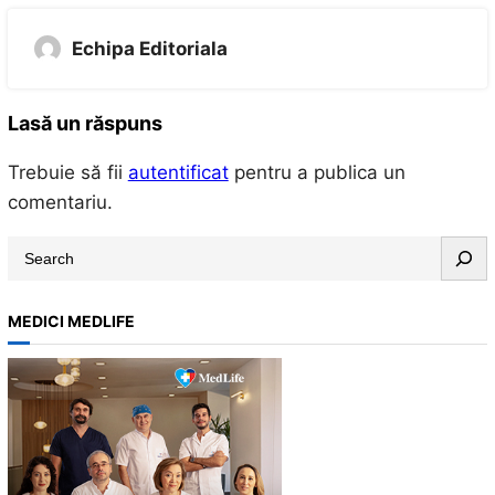
Echipa Editoriala
Lasă un răspuns
Trebuie să fii
autentificat
pentru a publica un
comentariu.
S
e
a
MEDICI MEDLIFE
r
c
h