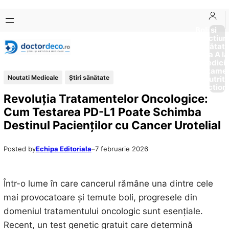
Sari
Skip
la
to
Boli si
Afectiun
conținut
content
Sănătat
de la A la
Medici
Tratame
Noutati Medicale
Ştiri sănătate
Nutriti
Diction
Revoluția Tratamentelor Oncologice:
Cum Testarea PD-L1 Poate Schimba
Destinul Pacienților cu Cancer Urotelial
Posted by
Echipa Editoriala
–
7 februarie 2026
Într-o lume în care cancerul rămâne una dintre cele
mai provocatoare și temute boli, progresele din
domeniul tratamentului oncologic sunt esențiale.
Recent, un test genetic gratuit care determină